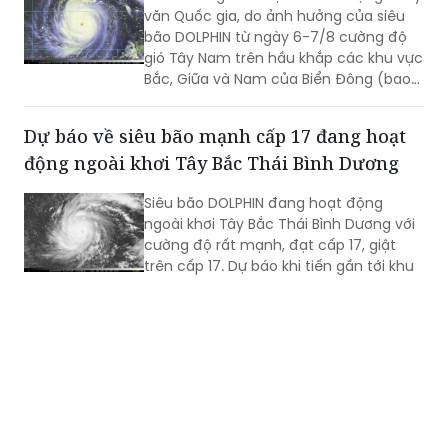
văn Quốc gia, do ảnh hưởng của siêu
bão DOLPHIN từ ngày 6-7/8 cường độ
gió Tây Nam trên hầu khắp các khu vực
Bắc, Giữa và Nam của Biển Đông (bao
gồm các đặc khu Hoàng Sa, Trường Sa)
có thể mạnh lên tới cấp 6-7, sóng biển
Dự báo về siêu bão mạnh cấp 17 đang hoạt
cao từ 2-4m, biển động rất mạnh.
động ngoài khơi Tây Bắc Thái Bình Dương
Siêu bão DOLPHIN đang hoạt động
ngoài khơi Tây Bắc Thái Bình Dương với
cường độ rất mạnh, đạt cấp 17, giật
trên cấp 17. Dự báo khi tiến gần tới khu
vực phía Bắc của đảo Đài Loan (Trung
Quốc), siêu bão sẽ hút và làm gió Tây
Nam trên khu vực biển phía Nam của
Thời tiết ngày 30/7: Hà Nội và nhiều khu vực
Biển Đông gia tăng cường độ...
trên cả nước mưa dông
Hôm nay, Bắc Bộ có mưa rào và dông
rải rác, khu vực Trung Bộ và Nam Bộ có