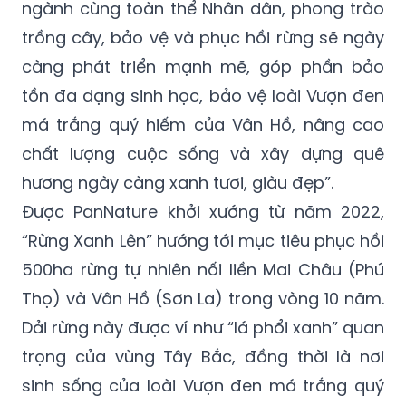
ngành cùng toàn thể Nhân dân, phong trào
trồng cây, bảo vệ và phục hồi rừng sẽ ngày
càng phát triển mạnh mẽ, góp phần bảo
tồn đa dạng sinh học, bảo vệ loài Vượn đen
má trắng quý hiếm của Vân Hồ, nâng cao
chất lượng cuộc sống và xây dựng quê
hương ngày càng xanh tươi, giàu đẹp”.
Được PanNature khởi xướng từ năm 2022,
“Rừng Xanh Lên” hướng tới mục tiêu phục hồi
500ha rừng tự nhiên nối liền Mai Châu (Phú
Thọ) và Vân Hồ (Sơn La) trong vòng 10 năm.
Dải rừng này được ví như “lá phổi xanh” quan
trọng của vùng Tây Bắc, đồng thời là nơi
sinh sống của loài Vượn đen má trắng quý