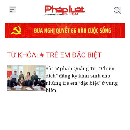
Trang chủ Tag
TỪ KHÓA: # TRẺ EM ĐẶC BIỆT
Sở Tư pháp Quảng Trị: “Chiến
dịch” đăng ký khai sinh cho
những trẻ em “đặc biệt” ở vùng
biên