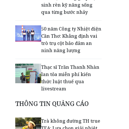
sinh rèn kỹ năng sống
qua từng bước nhảy
50 năm Công ty Nhiệt điện
Cần Thơ: Khẳng định vai
trò trụ cột bảo đảm an
ninh năng lượng
Thạc sĩ Trần Thanh Nhàn
lan tỏa miễn phí kiến
thức luật thuế qua
livestream
THÔNG TIN QUẢNG CÁO
Giải mã bộ 3 trụ cột giúp
TPBank liên tục trụ vững
Top 10 Ngân hàng tư
Trà không đường TH true
nhân uy tín
TEA: Lựa chọn giải nhiệt