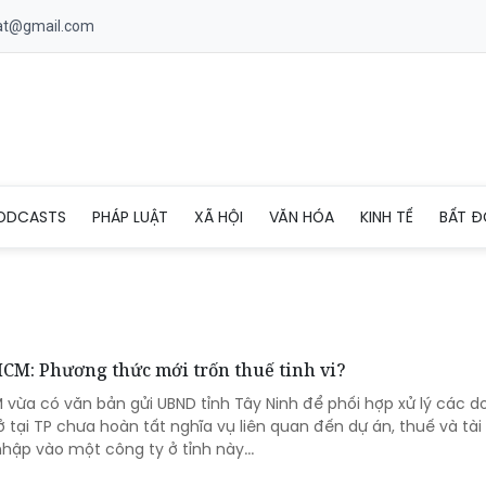
uat@gmail.com
ODCASTS
PHÁP LUẬT
XÃ HỘI
VĂN HÓA
KINH TẾ
BẤT Đ
HCM: Phương thức mới trốn thuế tinh vi?
 vừa có văn bản gửi UBND tỉnh Tây Ninh để phối hợp xử lý các 
ở tại TP chưa hoàn tất nghĩa vụ liên quan đến dự án, thuế và tài
hập vào một công ty ở tỉnh này...