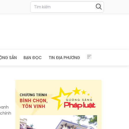
ỘNG SẢN
BẠN ĐỌC
TIN ĐỊA PHƯƠNG
doanh
 chính