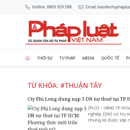
Hotline: 0869 359 588
Email: baodientuphapl
Trang chủ Tag
THỜI SỰ
TƯ PHÁP
MEDIA
QUỐC TẾ
P
TỪ KHÓA: #THUẬN TÂY
Cty Phi Long dung nạp 3 DN nợ thuế tại TP 
(PLO) - UBND TP HCM
nghiệp (DN) có trụ s
nhưng lại được sáp n