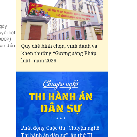
ngày
yết liệt
(BĐBP)
uan đến
Quy chế bình chọn, vinh danh và
khen thưởng “Gương sáng Pháp
luật” năm 2026
Phát động Cuộc thi “Chuyện nghề
Thi hành án dân sự” lần thứ III