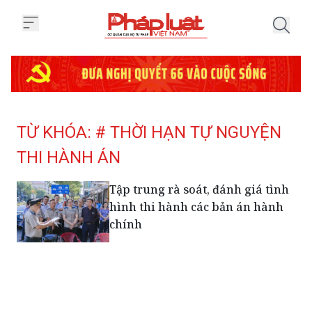
Trang chủ Tag
TỪ KHÓA: # THỜI HẠN TỰ NGUYỆN
THI HÀNH ÁN
Tập trung rà soát, đánh giá tình
hình thi hành các bản án hành
chính