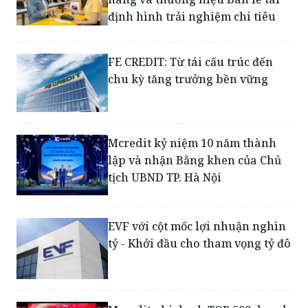
VPBank hợp tác DMX: Cách ngân
hàng và thương hiệu bán lẻ tái
định hình trải nghiệm chi tiêu
FE CREDIT: Từ tái cấu trúc đến
chu kỳ tăng trưởng bền vững
Mcredit kỷ niệm 10 năm thành
lập và nhận Bằng khen của Chủ
tịch UBND TP. Hà Nội
EVF với cột mốc lợi nhuận nghìn
tỷ - Khởi đầu cho tham vọng tỷ đô