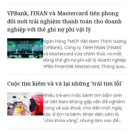
hiệu bởi những nỗ lực bền bỉ trong việc
đảm bảo quyền lợi khách hàng với tôn
VPBank, FINAN và Mastercard tiên phong
chỉ đặt sự tín nhiệm lên hàng đầu suốt
đổi mới trải nghiệm thanh toán cho doanh
một thập kỷ.
nghiệp với thẻ ghi nợ phi vật lý
Ngân hàng TMCP Việt Nam Thịnh Vượng
(VPBank), Công ty TNHH FINAN (FINAN)
và Mastercard vừa chính thức ra mắt
dòng thẻ ghi nợ phi vật lý doanh nghiệp
VPBiz FinanONE Mastercard. Thông qua
giải pháp này, ba đơn vị hướng tới xây
dựng một hệ sinh thái quản trị chi tiêu
Cuộc tìm kiếm và vá lại những 'trái tim lỗi'
hiện đại, nơi doanh nghiệp có thể chủ
động kiểm soát ngân sách, tối ưu dòng
Nhiều trẻ em mắc bệnh tim bẩm sinh
tiền và nâng cao hiệu quả vận hành
tại Việt Nam không gặp vấn đề nghiêm
ngay từ những giao dịch hàng ngày.
trọng về sức khoẻ, cho đến một ngày
bác sĩ tìm ra bệnh. Nhận diện sớm là
"chìa khóa vàng", nhưng làm sao để
chiếc chìa khóa ấy đến tay những gia
đình nghèo ở vùng nông thôn, xa xôi,