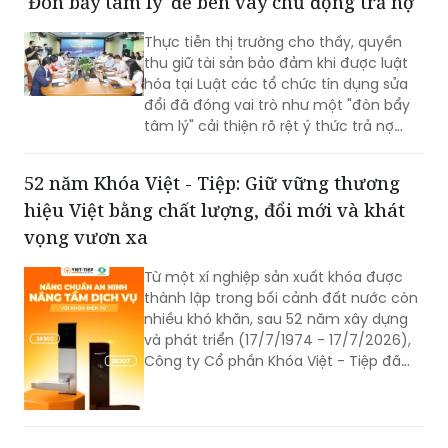
'Đòn bẩy tâm lý' để bên vay chủ động trả nợ
Thực tiễn thị trường cho thấy, quyền
thu giữ tài sản bảo đảm khi được luật
hóa tại Luật các tổ chức tín dụng sửa
đổi đã đóng vai trò như một "đòn bẩy
tâm lý" cải thiện rõ rệt ý thức trả nợ
của bên vay.
52 năm Khóa Việt - Tiệp: Giữ vững thương
hiệu Việt bằng chất lượng, đổi mới và khát
vọng vươn xa
Từ một xí nghiệp sản xuất khóa được
thành lập trong bối cảnh đất nước còn
nhiều khó khăn, sau 52 năm xây dựng
và phát triển (17/7/1974 - 17/7/2026),
Công ty Cổ phần Khóa Việt - Tiệp đã
trở thành một trong những doanh
nghiệp cơ khí tiêu biểu của Việt Nam.
Hành trình hơn nửa thế kỷ ấy không chỉ
là câu chuyện tăng trưởng của một