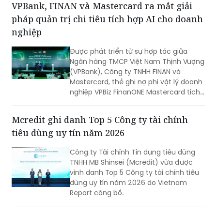
VPBank, FINAN và Mastercard ra mắt giải
nơi điều kiện y tế còn thiếu thốn?
pháp quản trị chi tiêu tích hợp AI cho doanh
nghiệp
Được phát triển từ sự hợp tác giữa
Ngân hàng TMCP Việt Nam Thịnh Vượng
(VPBank), Công ty TNHH FINAN và
Mastercard, thẻ ghi nợ phi vật lý doanh
nghiệp VPBiz FinanONE Mastercard tích
hợp AI không chỉ là một phương thức
thanh toán mà còn là giải pháp giúp
Mcredit ghi danh Top 5 Công ty tài chính
doanh nghiệp rút ngắn quy trình phê
tiêu dùng uy tín năm 2026
duyệt chi tiêu, trao quyền chủ động
cho nhân viên nhưng vẫn kiểm soát
Công ty Tài chính Tín dụng tiêu dùng
chặt chẽ ngân sách và dòng tiền theo
TNHH MB Shinsei (Mcredit) vừa được
thời gian thực.
vinh danh Top 5 Công ty tài chính tiêu
dùng uy tín năm 2026 do Vietnam
Report công bố.