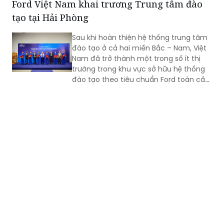
Ford Việt Nam khai trương Trung tâm đào
thương hiệu “quốc dân”, mà còn phản
tạo tại Hải Phòng
ánh sự bền bỉ của doanh nghiệp Việt
trong quá trình đổi mới, hội nhập và
Sau khi hoàn thiện hệ thống trung tâm
không ngừng nâng cao năng lực cạnh
đào tạo ở cả hai miền Bắc – Nam, Việt
tranh.
Nam đã trở thành một trong số ít thị
trường trong khu vực sở hữu hệ thống
đào tạo theo tiêu chuẩn Ford toàn cầu,
cùng với Thái Lan, Nam Phi, Úc và
Philippin.