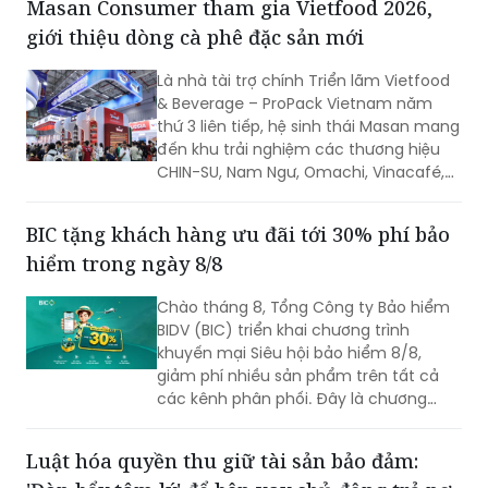
Masan Consumer tham gia Vietfood 2026,
giới thiệu dòng cà phê đặc sản mới
Là nhà tài trợ chính Triển lãm Vietfood
& Beverage – ProPack Vietnam năm
thứ 3 liên tiếp, hệ sinh thái Masan mang
đến khu trải nghiệm các thương hiệu
CHIN-SU, Nam Ngư, Omachi, Vinacafé,
Phở Story, WinEco, trong đó dòng cà
phê Vinacafé Fine Robusta lần đầu xuất
BIC tặng khách hàng ưu đãi tới 30% phí bảo
hiện tại triển lãm. Sự kiện diễn ra từ
hiểm trong ngày 8/8
ngày 6-8/8/2026, tại Trung tâm Hội
chợ & Triển lãm Sài Gòn (SECC).
Chào tháng 8, Tổng Công ty Bảo hiểm
BIDV (BIC) triển khai chương trình
khuyến mại Siêu hội bảo hiểm 8/8,
giảm phí nhiều sản phẩm trên tất cả
các kênh phân phối. Đây là chương
trình ưu đãi có mức giảm phí tốt nhất
của BIC ở trong cùng thời điểm.
Luật hóa quyền thu giữ tài sản bảo đảm: