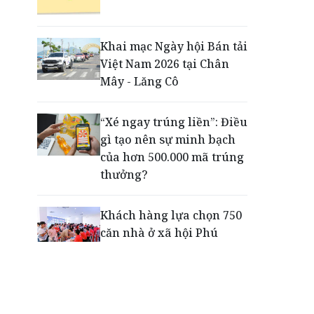
Phú Quốc - Thiên đường
lập nghiệp của người trẻ
toàn cầu
Khai mạc Ngày hội Bán tải
Việt Nam 2026 tại Chân
Tiếp sức thế hệ trẻ phát
Mây - Lăng Cô
triển toàn diện ngay từ
những sân chơi học
“Xé ngay trúng liền”: Điều
đường
gì tạo nên sự minh bạch
của hơn 500.000 mã trúng
thưởng?
Khách hàng lựa chọn 750
căn nhà ở xã hội Phú
Cường Home – Phú Quý
trong hơn 3 giờ
Thông báo tìm người