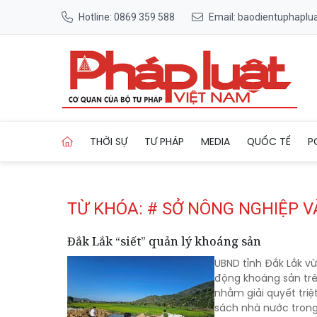
Hotline: 0869 359 588
Email: baodientuphapl
Trang chủ Tag
THỜI SỰ
TƯ PHÁP
MEDIA
QUỐC TẾ
P
TỪ KHÓA: # SỞ NÔNG NGHIỆP 
Đắk Lắk “siết” quản lý khoáng sản
UBND tỉnh Đắk Lắk vừ
động khoáng sản trên
nhằm giải quyết triệ
sách nhà nước trong