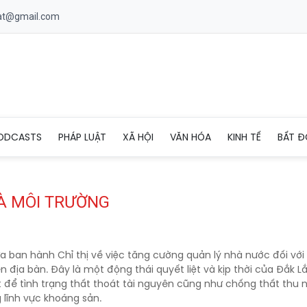
uat@gmail.com
ODCASTS
PHÁP LUẬT
XÃ HỘI
VĂN HÓA
KINH TẾ
BẤT Đ
VÀ MÔI TRƯỜNG
a ban hành Chỉ thị về việc tăng cường quản lý nhà nước đối với
 địa bàn. Đây là một động thái quyết liệt và kịp thời của Đắk L
t để tình trạng thất thoát tài nguyên cũng như chống thất thu 
 lĩnh vực khoáng sản.