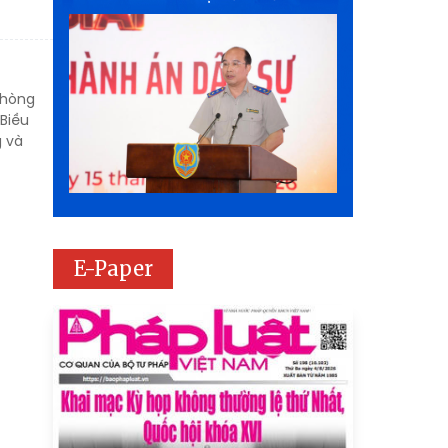
phòng
 Biều
g và
E-Paper