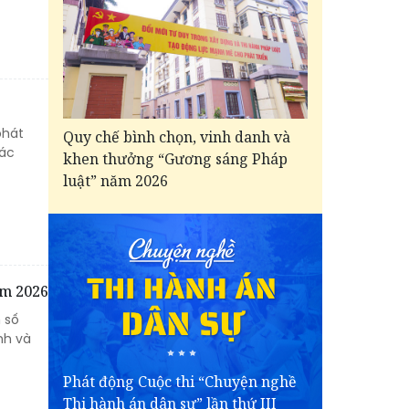
phát
Quy chế bình chọn, vinh danh và
các
khen thưởng “Gương sáng Pháp
luật” năm 2026
ăm 2026
 số
nh và
Phát động Cuộc thi “Chuyện nghề
Thi hành án dân sự” lần thứ III