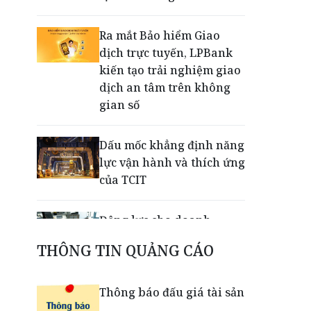
Ra mắt Bảo hiểm Giao
dịch trực tuyến, LPBank
kiến tạo trải nghiệm giao
dịch an tâm trên không
gian số
Dấu mốc khẳng định năng
lực vận hành và thích ứng
của TCIT
Động lực cho doanh
nghiệp nhà nước: Giải bài
THÔNG TIN QUẢNG CÁO
toán thưởng vượt kế
hoạch
Thông báo đấu giá tài sản