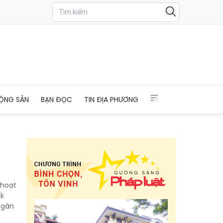
ỘNG SẢN
BẠN ĐỌC
TIN ĐỊA PHƯƠNG
 hoạt
ắk
ngân