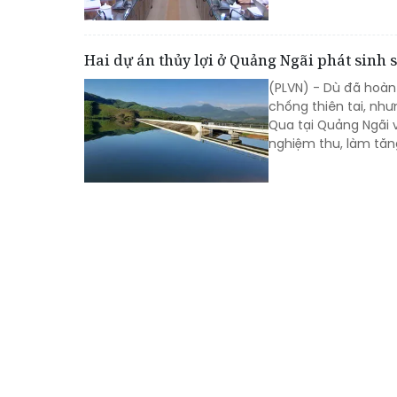
Hai dự án thủy lợi ở Quảng Ngãi phát sinh s
(PLVN) - Dù đã hoàn
chống thiên tai, như
Qua tại Quảng Ngãi v
nghiệm thu, làm tăng