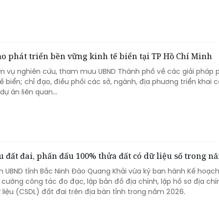
 phát triển bền vững kinh tế biển tại TP Hồ Chí Minh
ệm vụ nghiên cứu, tham mưu UBND Thành phố về các giải pháp 
tế biển; chỉ đạo, điều phối các sở, ngành, địa phương triển khai 
dự án liên quan...
u đất đai, phấn đấu 100% thửa đất có dữ liệu số trong n
ch UBND tỉnh Bắc Ninh Đào Quang Khải vừa ký ban hành Kế hoạch
cường công tác đo đạc, lập bản đồ địa chính, lập hồ sơ địa chí
liệu (CSDL) đất đai trên địa bàn tỉnh trong năm 2026.