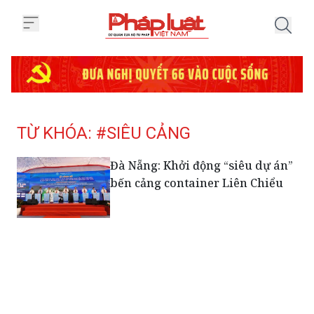
Trang chủ Tag
TỪ KHÓA: #SIÊU CẢNG
Đà Nẵng: Khởi động “siêu dự án”
bến cảng container Liên Chiểu