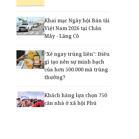
Tiếp sức thế hệ trẻ phát
triển toàn diện ngay từ
những sân chơi học
Khai mạc Ngày hội Bán tải
đường
Việt Nam 2026 tại Chân
Mây - Lăng Cô
'100 ngày chuyển đổi số'
tại Thủ đô: BIDV và những
“Xé ngay trúng liền”: Điều
giải pháp trợ lực công
gì tạo nên sự minh bạch
nghệ, tài chính
của hơn 500.000 mã trúng
thưởng?
Khách hàng lựa chọn 750
căn nhà ở xã hội Phú
Cường Home – Phú Quý
trong hơn 3 giờ
Thông báo tìm người