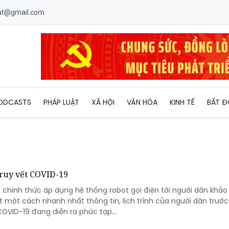
uat@gmail.com
ODCASTS
PHÁP LUẬT
XÃ HỘI
VĂN HÓA
KINH TẾ
BẤT Đ
truy vết COVID-19
chính thức áp dụng hệ thống robot gọi điện tới người dân khảo 
 một cách nhanh nhất thông tin, lịch trình của người dân trước
OVID-19 đang diễn ra phức tạp...