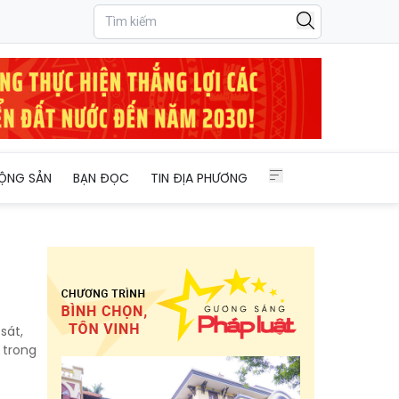
ỘNG SẢN
BẠN ĐỌC
TIN ĐỊA PHƯƠNG
sát,
 trong