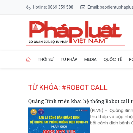
Hotline: 0869 359 588
Email: baodientuphapl
Trang chủ Tag
THỜI SỰ
TƯ PHÁP
MEDIA
QUỐC TẾ
P
TỪ KHÓA: #ROBOT CALL
Quảng Bình triển khai hệ thống Robot call 
(PLVN) - Quảng Bình 
thu thập và cập nhật
bối cảnh dịch bệnh C