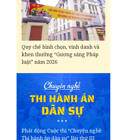
Quy chế bình chọn, vinh danh và
khen thưởng “Gương sáng Pháp
luật” năm 2026
Phát động Cuộc thi “Chuyện nghề
Thi hành án dân sự” lần thứ III