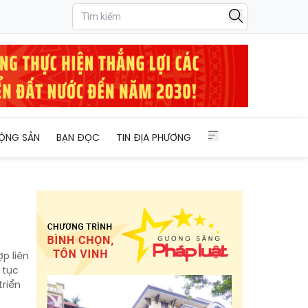
ỘNG SẢN
BẠN ĐỌC
TIN ĐỊA PHƯƠNG
p liên
 tục
triển