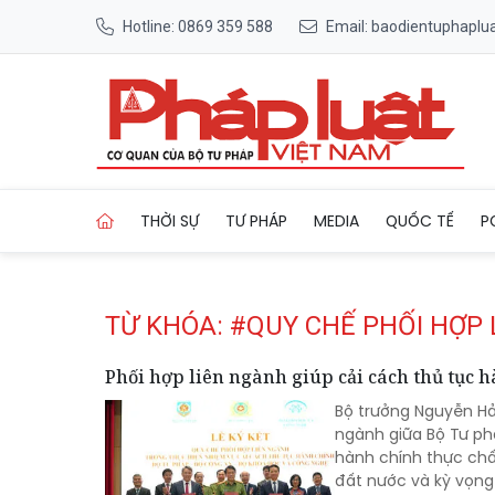
Hotline: 0869 359 588
Email: baodientuphapl
Trang chủ Tag
THỜI SỰ
TƯ PHÁP
MEDIA
QUỐC TẾ
P
TỪ KHÓA: #QUY CHẾ PHỐI HỢP
Phối hợp liên ngành giúp cải cách thủ tục h
Bộ trưởng Nguyễn Hải
ngành giữa Bộ Tư ph
hành chính thực chấ
đất nước và kỳ vọng