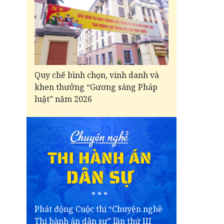
Quy chế bình chọn, vinh danh và
khen thưởng “Gương sáng Pháp
luật” năm 2026
Phát động Cuộc thi “Chuyện nghề
Thi hành án dân sự” lần thứ III