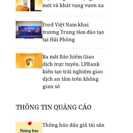
mới và khát vọng vươn xa
Ford Việt Nam khai
trương Trung tâm đào tạo
tại Hải Phòng
Ra mắt Bảo hiểm Giao
dịch trực tuyến, LPBank
kiến tạo trải nghiệm giao
dịch an tâm trên không
gian số
Dấu mốc khẳng định năng
THÔNG TIN QUẢNG CÁO
lực vận hành và thích ứng
của TCIT
Thông báo đấu giá tài sản