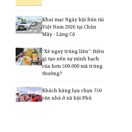
Động lực cho doanh
nghiệp nhà nước: Giải bài
toán thưởng vượt kế
Khai mạc Ngày hội Bán tải
hoạch
Việt Nam 2026 tại Chân
Mây - Lăng Cô
Phú Quốc - Thiên đường
lập nghiệp của người trẻ
“Xé ngay trúng liền”: Điều
toàn cầu
gì tạo nên sự minh bạch
của hơn 500.000 mã trúng
thưởng?
Khách hàng lựa chọn 750
căn nhà ở xã hội Phú
Cường Home – Phú Quý
trong hơn 3 giờ
Thông báo tìm người