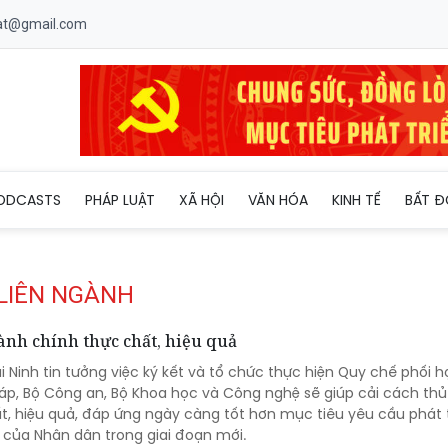
uat@gmail.com
ODCASTS
PHÁP LUẬT
XÃ HỘI
VĂN HÓA
KINH TẾ
BẤT Đ
 LIÊN NGÀNH
ành chính thực chất, hiệu quả
 Ninh tin tưởng việc ký kết và tổ chức thực hiện Quy chế phối hợ
áp, Bộ Công an, Bộ Khoa học và Công nghệ sẽ giúp cải cách thủ
t, hiệu quả, đáp ứng ngày càng tốt hơn mục tiêu yêu cầu phát 
 của Nhân dân trong giai đoạn mới.