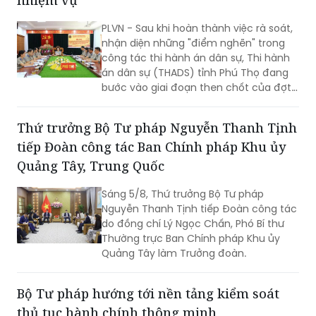
nhiệm vụ
PLVN - Sau khi hoàn thành việc rà soát,
nhận diện những "điểm nghẽn" trong
công tác thi hành án dân sự, Thi hành
án dân sự (THADS) tỉnh Phú Thọ đang
bước vào giai đoạn then chốt của đợt
cao điểm với trọng tâm giải phóng
điểm nghẽn, khơi thông tiến độ và tạo
Thứ trưởng Bộ Tư pháp Nguyễn Thanh Tịnh
động lực để tăng tốc hoàn thành các
tiếp Đoàn công tác Ban Chính pháp Khu ủy
chỉ tiêu, nhiệm vụ năm 2026.
Quảng Tây, Trung Quốc
Sáng 5/8, Thứ trưởng Bộ Tư pháp
Nguyễn Thanh Tịnh tiếp Đoàn công tác
do đồng chí Lý Ngọc Chấn, Phó Bí thư
Thường trực Ban Chính pháp Khu ủy
Quảng Tây làm Trưởng đoàn.
Bộ Tư pháp hướng tới nền tảng kiểm soát
thủ tục hành chính thông minh