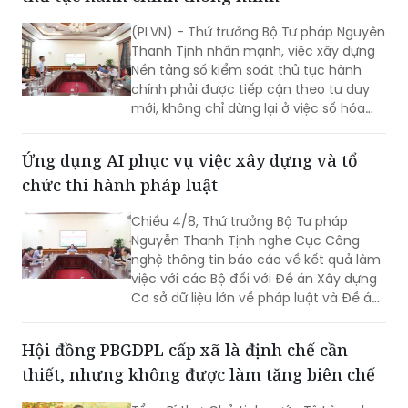
(PLVN) - Thứ trưởng Bộ Tư pháp Nguyễn
Thanh Tịnh nhấn mạnh, việc xây dựng
Nền tảng số kiểm soát thủ tục hành
chính phải được tiếp cận theo tư duy
mới, không chỉ dừng lại ở việc số hóa
các quy trình, biểu mẫu hay thay thế
một số thao tác thủ công bằng công
Ứng dụng AI phục vụ việc xây dựng và tổ
nghệ, mà phải hướng tới xây dựng một
chức thi hành pháp luật
nền tảng thực sự thông minh, chủ
động, dựa trên dữ liệu và tạo ra giá trị
Chiều 4/8, Thứ trưởng Bộ Tư pháp
gia tăng cho công tác quản lý nhà
Nguyễn Thanh Tịnh nghe Cục Công
nước.
nghệ thông tin báo cáo về kết quả làm
việc với các Bộ đối với Đề án Xây dựng
Cơ sở dữ liệu lớn về pháp luật và Đề án
Ứng dụng trí tuệ nhân tạo trong xây
dựng và tổ chức thi hành pháp luật
Hội đồng PBGDPL cấp xã là định chế cần
trình Thủ tướng Chính phủ.
thiết, nhưng không được làm tăng biên chế