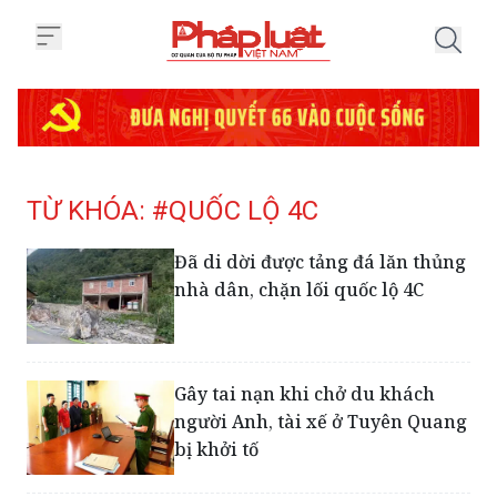
Trang chủ Tag
TỪ KHÓA: #QUỐC LỘ 4C
Đã di dời được tảng đá lăn thủng
nhà dân, chặn lối quốc lộ 4C
Gây tai nạn khi chở du khách
người Anh, tài xế ở Tuyên Quang
bị khởi tố