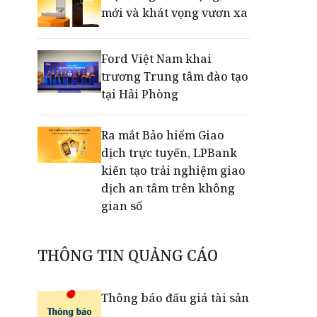
mới và khát vọng vươn xa
Ford Việt Nam khai
trương Trung tâm đào tạo
tại Hải Phòng
Ra mắt Bảo hiểm Giao
dịch trực tuyến, LPBank
kiến tạo trải nghiệm giao
dịch an tâm trên không
gian số
Dấu mốc khẳng định năng
THÔNG TIN QUẢNG CÁO
lực vận hành và thích ứng
của TCIT
Thông báo đấu giá tài sản