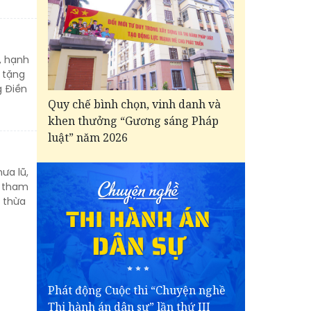
, hạnh
 tặng
g Điền
Quy chế bình chọn, vinh danh và
khen thưởng “Gương sáng Pháp
luật” năm 2026
ưa lũ,
ó tham
 thừa
Phát động Cuộc thi “Chuyện nghề
Thi hành án dân sự” lần thứ III