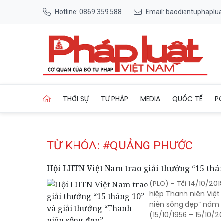
Hotline: 0869 359 588
Email: baodientuphapl
Trang chủ Tag
THỜI SỰ
TƯ PHÁP
MEDIA
QUỐC TẾ
P
TỪ KHÓA: #QUẢNG PHƯỚC
Hội LHTN Việt Nam trao giải thưởng “15 thá
(PLO) - Tối 14/10/20
hiệp Thanh niên Việt
niên sống đẹp” năm 
(15/10/1956 – 15/10/2