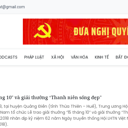
uat@gmail.com
ODCASTS
PHÁP LUẬT
XÃ HỘI
VĂN HÓA
KINH TẾ
BẤT Đ
ng 10” và giải thưởng “Thanh niên sống đẹp”
18, tại huyện Quảng Điền (tỉnh Thừa Thiên – Huế), Trung ương Hội
 Nam tổ chức Lễ trao giải thưởng “15 tháng 10” và giải thưởng “T
2018 nhân dịp kỷ niệm 62 năm Ngày truyền thống Hội LHTN Việt
018).