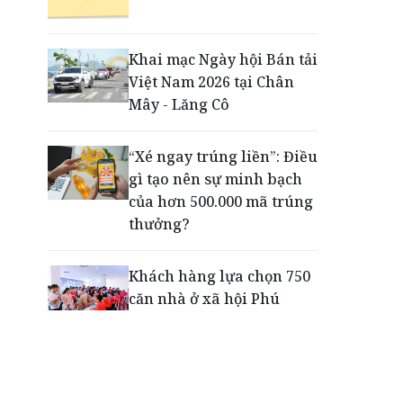
Động lực cho doanh
nghiệp nhà nước: Giải bài
toán thưởng vượt kế
Khai mạc Ngày hội Bán tải
hoạch
Việt Nam 2026 tại Chân
Mây - Lăng Cô
Phú Quốc - Thiên đường
lập nghiệp của người trẻ
“Xé ngay trúng liền”: Điều
toàn cầu
gì tạo nên sự minh bạch
của hơn 500.000 mã trúng
thưởng?
Khách hàng lựa chọn 750
căn nhà ở xã hội Phú
Cường Home – Phú Quý
trong hơn 3 giờ
Thông báo tìm người