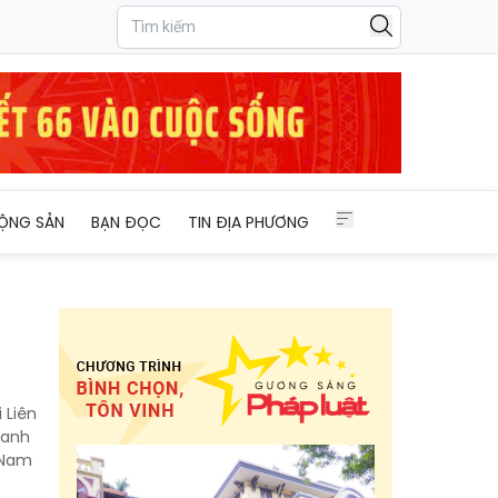
ỘNG SẢN
BẠN ĐỌC
TIN ĐỊA PHƯƠNG
 Liên
hanh
 Nam