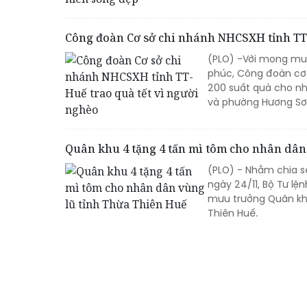
Công đoàn Cơ sở chi nhánh NHCSXH tỉnh TT-
(PLO) -Với mong mu
phúc, Công đoàn cơ 
200 suất quà cho nh
và phường Hương Sơ 
Quân khu 4 tặng 4 tấn mì tôm cho nhân dâ
(PLO) - Nhằm chia s
ngày 24/11, Bộ Tư l
mưu trưởng Quân khu
Thiên Huế.