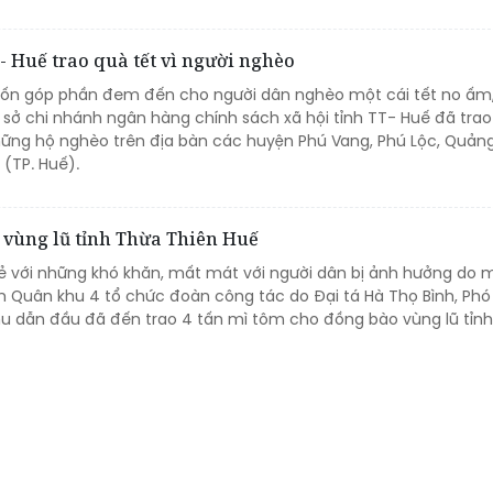
 Huế trao quà tết vì người nghèo
ốn góp phần đem đến cho người dân nghèo một cái tết no ấm
sở chi nhánh ngân hàng chính sách xã hội tỉnh TT- Huế đã trao
ững hộ nghèo trên địa bàn các huyện Phú Vang, Phú Lộc, Quản
(TP. Huế).
n vùng lũ tỉnh Thừa Thiên Huế
ẻ với những khó khăn, mất mát với người dân bị ảnh hưởng do m
ệnh Quân khu 4 tổ chức đoàn công tác do Đại tá Hà Thọ Bình, Ph
 dẫn đầu đã đến trao 4 tấn mì tôm cho đồng bào vùng lũ tỉnh