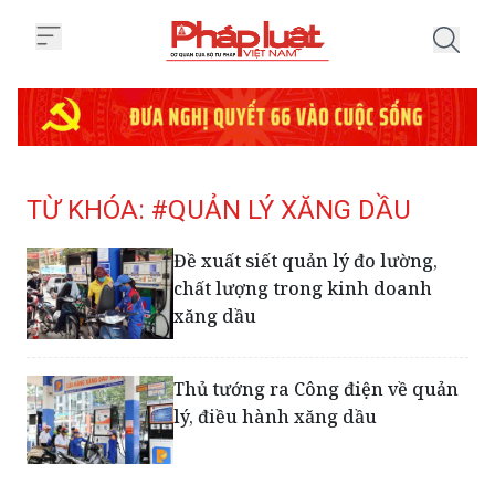
Trang chủ Tag
TỪ KHÓA: #QUẢN LÝ XĂNG DẦU
Đề xuất siết quản lý đo lường,
chất lượng trong kinh doanh
xăng dầu
Thủ tướng ra Công điện về quản
lý, điều hành xăng dầu