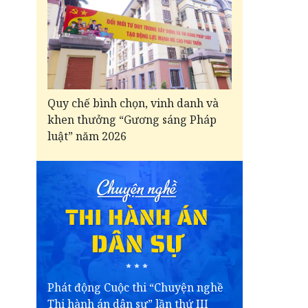
Quy chế bình chọn, vinh danh và
khen thưởng “Gương sáng Pháp
luật” năm 2026
Phát động Cuộc thi “Chuyện nghề
Thi hành án dân sự” lần thứ III