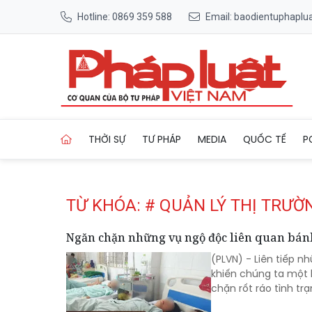
Hotline: 0869 359 588
Email: baodientuphapl
Trang chủ Tag
THỜI SỰ
TƯ PHÁP
MEDIA
QUỐC TẾ
P
TỪ KHÓA: # QUẢN LÝ THỊ TRƯỜ
Ngăn chặn những vụ ngộ độc liên quan bán
(PLVN) - Liên tiếp n
khiến chúng ta một 
chặn rốt ráo tình tr