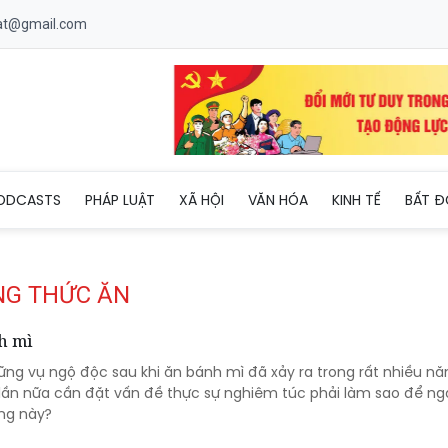
uat@gmail.com
ODCASTS
PHÁP LUẬT
XÃ HỘI
VĂN HÓA
KINH TẾ
BẤT Đ
NG THỨC ĂN
h mì
hững vụ ngộ độc sau khi ăn bánh mì đã xảy ra trong rất nhiều n
lần nữa cần đặt vấn đề thực sự nghiêm túc phải làm sao để ng
ạng này?