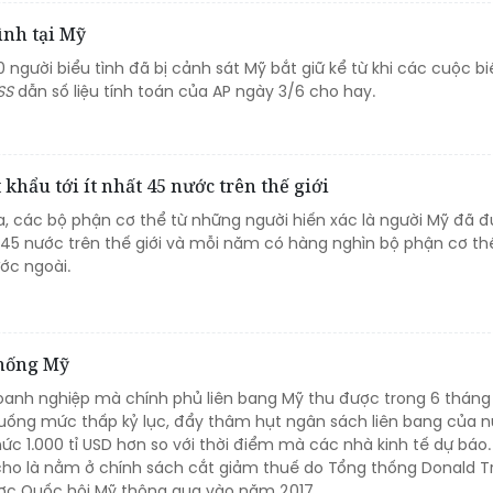
ình tại Mỹ
0 người biểu tình đã bị cảnh sát Mỹ bắt giữ kể từ khi các cuộc bi
SS
dẫn số liệu tính toán của AP ngày 3/6 cho hay.
hẩu tới ít nhất 45 nước trên thế giới
ra, các bộ phận cơ thể từ những người hiến xác là người Mỹ đã 
t 45 nước trên thế giới và mỗi năm có hàng nghìn bộ phận cơ th
ớc ngoài.
thống Mỹ
oanh nghiệp mà chính phủ liên bang Mỹ thu được trong 6 tháng
ống mức thấp kỷ lục, đẩy thâm hụt ngân sách liên bang của 
ức 1.000 tỉ USD hơn so với thời điểm mà các nhà kinh tế dự báo.
ho là nằm ở chính sách cắt giảm thuế do Tổng thống Donald 
ợc Quốc hội Mỹ thông qua vào năm 2017.