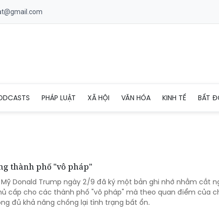
uat@gmail.com
ODCASTS
PHÁP LUẬT
XÃ HỘI
VĂN HÓA
KINH TẾ
BẤT Đ
ng thành phố "vô pháp"
g Mỹ Donald Trump ngày 2/9 đã ký một bản ghi nhớ nhằm cắt 
phủ cấp cho các thành phố "vô pháp" mà theo quan điểm của c
ng đủ khả năng chống lại tình trạng bất ổn.