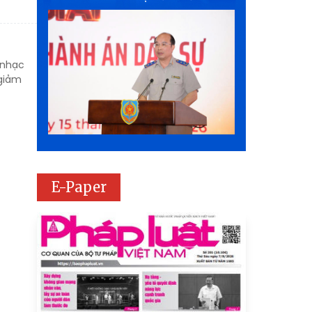
 nhạc
 giảm
E-Paper