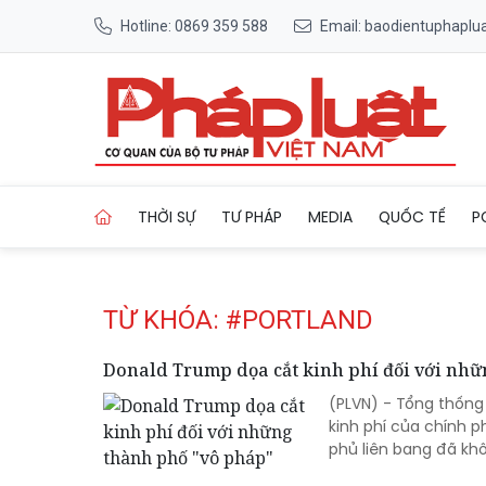
Hotline: 0869 359 588
Email: baodientuphapl
Trang chủ Tag
THỜI SỰ
TƯ PHÁP
MEDIA
QUỐC TẾ
P
TỪ KHÓA: #PORTLAND
Donald Trump dọa cắt kinh phí đối với nhữ
(PLVN) - Tổng thốn
kinh phí của chính 
phủ liên bang đã khô