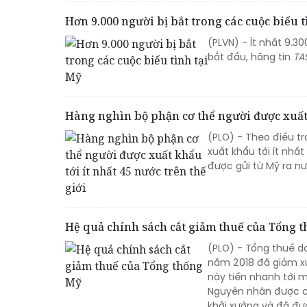
Hơn 9.000 người bị bắt trong các cuộc biểu t
(PLVN) - Ít nhất 9.30
bắt đầu, hãng tin
TA
Hàng nghìn bộ phận cơ thể người được xuất k
(PLO) - Theo điều t
xuất khẩu tới ít nhấ
được gửi từ Mỹ ra nư
Hệ quả chính sách cắt giảm thuế của Tổng 
(PLO) - Tổng thuế d
năm 2018 đã giảm xu
này tiến nhanh tới m
Nguyên nhân được c
khởi xướng và đã đư