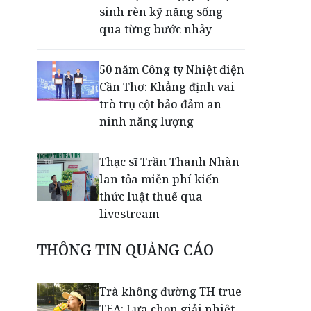
sinh rèn kỹ năng sống
qua từng bước nhảy
50 năm Công ty Nhiệt điện
Cần Thơ: Khẳng định vai
trò trụ cột bảo đảm an
ninh năng lượng
Thạc sĩ Trần Thanh Nhàn
lan tỏa miễn phí kiến
thức luật thuế qua
livestream
THÔNG TIN QUẢNG CÁO
Giải mã bộ 3 trụ cột giúp
TPBank liên tục trụ vững
Top 10 Ngân hàng tư
Trà không đường TH true
nhân uy tín
TEA: Lựa chọn giải nhiệt