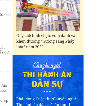
ểu tình
Quy chế bình chọn, vinh danh và
khen thưởng “Gương sáng Pháp
luật” năm 2026
được
ể người
 đầu
nước
Phát động Cuộc thi “Chuyện nghề
Trump
Thi hành án dân sự” lần thứ III