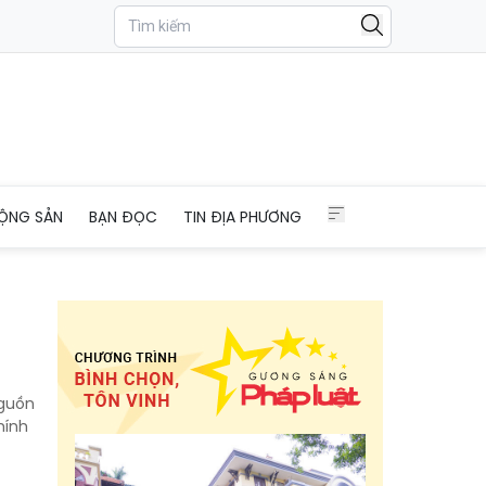
ỘNG SẢN
BẠN ĐỌC
TIN ĐỊA PHƯƠNG
nguồn
hính