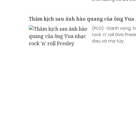
Thảm kịch sau ánh hào quang của ông Vua nh
(PLO) -Danh vọng, t
rock ’n’ roll Elvis P
đau và ma túy.