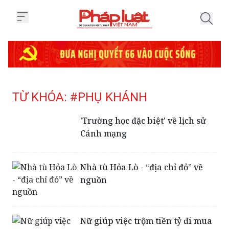
Trang chủ Tag
TỪ KHÓA: #PHỤ KHÁNH
'Trường học đặc biệt' về lịch sử
Cánh mạng
Nhà tù Hỏa Lò - “địa chỉ đỏ” về
nguồn
Nữ giúp việc trộm tiền tỷ đi mua