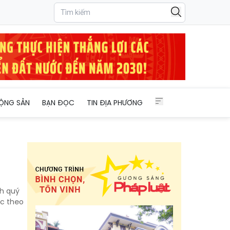
ỘNG SẢN
BẠN ĐỌC
TIN ĐỊA PHƯƠNG
h quý
ục theo