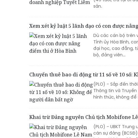
sản.
Xem xét kỷ luật 5 lãnh đạo có con được nân
Dù các cán bộ trên 
Tỉnh ủy Hòa Bình, c
đại học, cao đẳng, 
bộ, đảng viên...
Chuyển thuê bao di động từ 11 số về 10 số:
(PLO) - Sắp đến thờ
Thông tin và Truyền
hình thức, không để
Khai trừ Đảng nguyên Chủ tịch Mobifone L
(PLO) - UBKT Trung 
cán sự đảng (BCSĐ) 