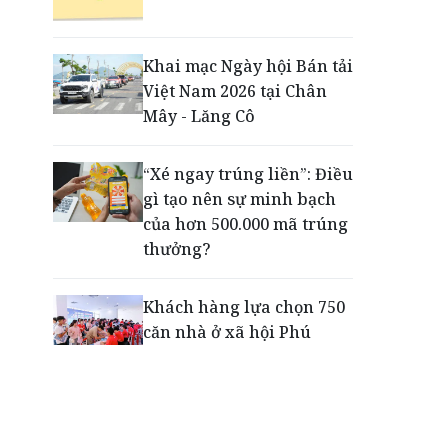
Tiếp sức thế hệ trẻ phát
triển toàn diện ngay từ
những sân chơi học
Khai mạc Ngày hội Bán tải
đường
Việt Nam 2026 tại Chân
Mây - Lăng Cô
'100 ngày chuyển đổi số'
tại Thủ đô: BIDV và những
“Xé ngay trúng liền”: Điều
giải pháp trợ lực công
gì tạo nên sự minh bạch
nghệ, tài chính
của hơn 500.000 mã trúng
thưởng?
Khách hàng lựa chọn 750
căn nhà ở xã hội Phú
Cường Home – Phú Quý
trong hơn 3 giờ
Thông báo tìm người