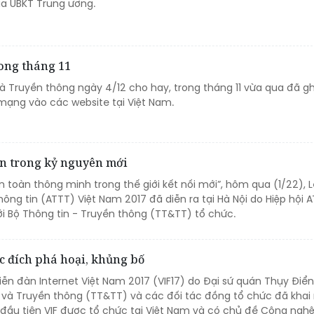
ủa UBKT Trung ương.
rong tháng 11
và Truyền thông ngày 4/12 cho hay, trong tháng 11 vừa qua đã g
mạng vào các website tại Việt Nam.
in trong kỷ nguyên mới
n toàn thông minh trong thế giới kết nối mới”, hôm qua (1/22), L
ng tin (ATTT) Việt Nam 2017 đã diễn ra tại Hà Nội do Hiệp hội 
ới Bộ Thông tin - Truyền thông (TT&TT) tổ chức.
c đích phá hoại, khủng bố
Diễn đàn Internet Việt Nam 2017 (VIF17) do Đại sứ quán Thụy Điển
n và Truyền thông (TT&TT) và các đối tác đồng tổ chức đã kha
ần đầu tiên VIF được tổ chức tại Việt Nam và có chủ đề Công ngh