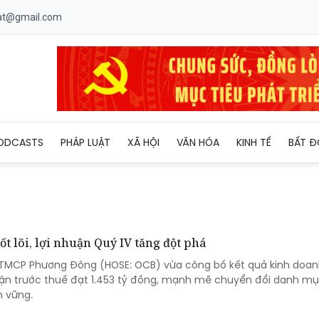
uat@gmail.com
ODCASTS
PHÁP LUẬT
XÃ HỘI
VĂN HÓA
KINH TẾ
BẤT Đ
t lõi, lợi nhuận Quý IV tăng đột phá
 TMCP Phương Đông (HOSE: OCB) vừa công bố kết quả kinh doan
uận trước thuế đạt 1.453 tỷ đồng, mạnh mẽ chuyển đổi danh m
n vững.