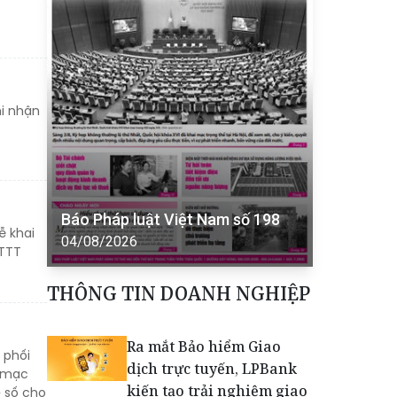
hi nhận
Báo Pháp luật Việt Nam số 198
ễ khai
04/08/2026
ATTT
THÔNG TIN DOANH NGHIỆP
Ra mắt Bảo hiểm Giao
 phối
dịch trực tuyến, LPBank
i mạc
kiến tạo trải nghiệm giao
ệ số cho