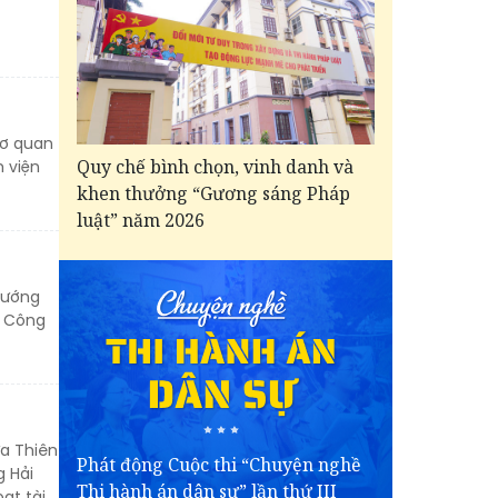
cơ quan
Quy chế bình chọn, vinh danh và
 viện
khen thưởng “Gương sáng Pháp
luật” năm 2026
tướng
g Công
ừa Thiên
Phát động Cuộc thi “Chuyện nghề
g Hải
Thi hành án dân sự” lần thứ III
ạt tài