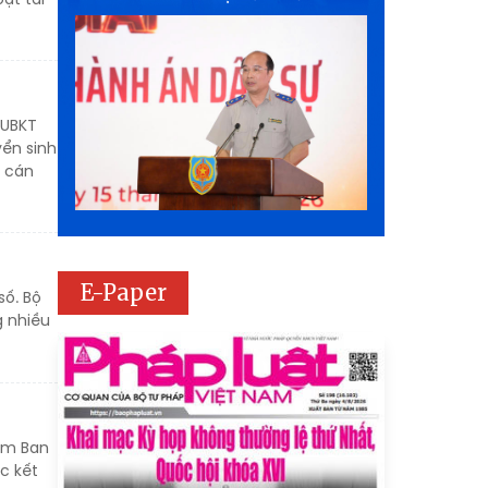
 UBKT
yển sinh
a cán
E-Paper
số. Bộ
g nhiều
iểm Ban
c kết