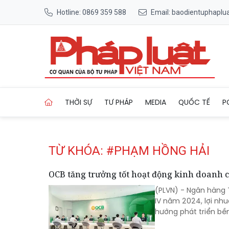
Hotline: 0869 359 588
Email: baodientuphapl
Trang chủ Tag
THỜI SỰ
TƯ PHÁP
MEDIA
QUỐC TẾ
P
TỪ KHÓA: #PHẠM HỒNG HẢI
OCB tăng trưởng tốt hoạt động kinh doanh cố
(PLVN) - Ngân hàng
IV năm 2024, lợi nh
hướng phát triển bề