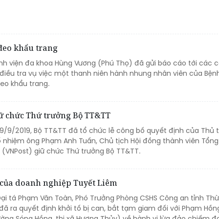
đeo khẩu trang
ệnh viện đa khoa Hùng Vương (Phú Thọ) đã gửi báo cáo tới các 
điều tra vụ việc một thanh niên hành nhung nhân viên của Bệnh
eo khẩu trang.
ữ chức Thứ trưởng Bộ TT&TT
 19/9/2019, Bộ TT&TT đã tổ chức lễ công bố quyết định của Thủ 
ổ nhiệm ông Phạm Anh Tuấn, Chủ tịch Hội đồng thành viên Tổn
m (VNPost) giữ chức Thứ trưởng Bộ TT&TT.
ỷ của doanh nghiệp Tuyết Liêm
 Đại tá Phạm Văn Toàn, Phó Trưởng Phòng CSHS Công an tỉnh Th
 đã ra quyết định khởi tố bị can, bắt tạm giam đối với Phạm Hồn
 đường Sóng Hồng, thị xã Hương Thủy) về hành vi lừa đảo chiếm đo