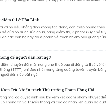
g điểm thi ở Hòa Bình
và vợ họ đều khẳng định không tác động, can thiệp nhưng theo
on đẻ của họ được sửa chữa, nâng điểm thi, vi phạm Quy chế tu
từ đó các cán bộ này đã vi phạm về trách nhiệm nêu gương củ
 Không để người dân bất ngờ
i điểm chuyển đổi mã mạng cho thuê bao di động từ 11 số về 10 
 thông (TTTT) chỉ đạo nhà mạng tăng cường tuyên truyền bằn
 người dân nào bất ngờ.
ê Nam Trà, khiển trách Thứ trưởng Phạm Hồng Hải
ương mới có quyết định sau khi xem xét các vi phạm, khuyết đ
Bộ Thông tin và Truyền thông và các cá nhân liên quan đã đượ