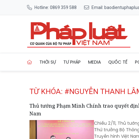
Hotline: 0869 359 588
Email: baodientuphapl
Trang chủ Tag
THỜI SỰ
TƯ PHÁP
MEDIA
QUỐC TẾ
P
TỪ KHÓA: #NGUYỄN THANH LÂ
Thủ tướng Phạm Minh Chính trao quyết định
Nam
Chiều 2/11, Thủ tướ
Thứ trưởng Bộ Thôn
Truyền hình Việt Na