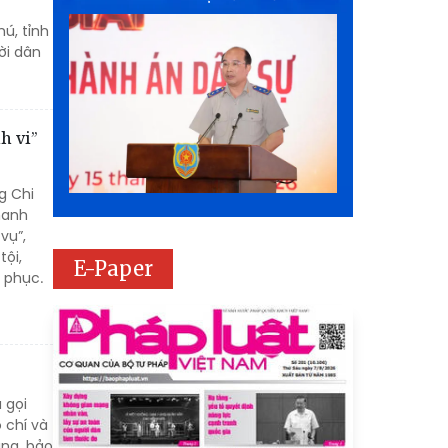
ú, tỉnh
ời dân
h vi”
g Chi
hanh
vụ”,
tội,
E-Paper
 phục.
 gọi
 chí và
ạng, bảo