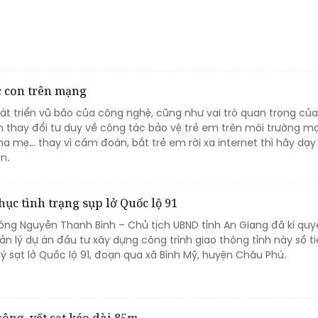
c con trên mạng
át triển vũ bão của công nghệ, cũng như vai trò quan trọng củ
n thay đổi tư duy về công tác bảo vệ trẻ em trên môi trường m
cha mẹ… thay vì cấm đoán, bắt trẻ em rời xa internet thì hãy dạy
n.
hục tình trạng sụp lở Quốc lộ 91
 ông Nguyễn Thanh Bình – Chủ tịch UBND tỉnh An Giang đã kí quy
 lý dự án đầu tư xây dựng công trình giao thông tỉnh này số ti
lý sạt lở Quốc lộ 91, đoạn qua xã Bình Mỹ, huyện Châu Phú.