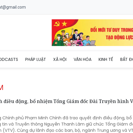
uat@gmail.com
ODCASTS
PHÁP LUẬT
XÃ HỘI
VĂN HÓA
KINH TẾ
BẤT Đ
M
 điều động, bổ nhiệm Tổng Giám đốc Đài Truyền hình V
ng Chính phủ Phạm Minh Chính đã trao quyết định điều động, bổ
g tin và Truyền thông Nguyễn Thanh Lâm giữ chức Tổng Giám đ
m (VTV). Cùng dự lãnh đạo các ban, bộ, ngành Trung ương và VT