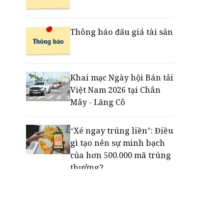
Khung pháp lý mới tạo
chuyển biến trong xử lý
Thông báo đấu giá tài sản
tài sản bảo đảm
MB Life được vinh danh
Khai mạc Ngày hội Bán tải
“Top 10 Công ty Bảo hiểm
Việt Nam 2026 tại Chân
Nhân thọ uy tín 2026”
Mây - Lăng Cô
“Xé ngay trúng liền”: Điều
gì tạo nên sự minh bạch
của hơn 500.000 mã trúng
thưởng?
Khách hàng lựa chọn 750
căn nhà ở xã hội Phú