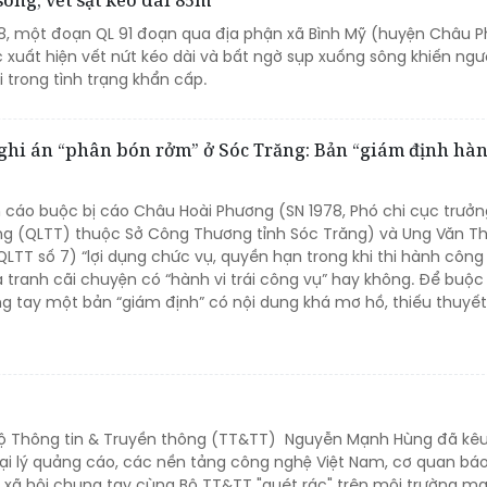
ông, vết sạt kéo dài 85m
/8, một đoạn QL 91 đoạn qua địa phận xã Bình Mỹ (huyện Châu Ph
ục xuất hiện vết nứt kéo dài và bất ngờ sụp xuống sông khiến ngư
i trong tình trạng khẩn cấp.
ghi án “phân bón rởm” ở Sóc Trăng: Bản “giám định hàn
n cáo buộc bị cáo Châu Hoài Phương (SN 1978, Phó chi cục trưởn
ờng (QLTT) thuộc Sở Công Thương tỉnh Sóc Trăng) và Ung Văn T
QLTT số 7) “lợi dụng chức vụ, quyền hạn trong khi thi hành công 
tranh cãi chuyện có “hành vi trái công vụ” hay không. Để buộc 
g tay một bản “giám định” có nội dung khá mơ hồ, thiếu thuyết
Bộ Thông tin & Truyền thông (TT&TT) Nguyễn Mạnh Hùng đã kêu
ại lý quảng cáo, các nền tảng công nghệ Việt Nam, cơ quan báo
xã hội chung tay cùng Bộ TT&TT "quét rác" trên môi trường m