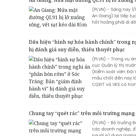
An Giang: Nửa mặt đường QL91 bị lở xuống s
(PLVN) - Sáng nay 1
An Giang) lại tiếp t
hốt hoảng phải di dờ
Dấu hiệu “hình sự hóa hành chính” trong n
bị đánh giá suy diễn, thiếu thuyết phục
(PLVN) - Trong vụ á
cục Quản lý thị trư
(Kiểm soát viên Đội 
mấu chốt đến nay là 
CQĐT và VKS có tron
Chung tay “quét rác” trên môi trường mạng
(PLVN) - Bộ trưởng 
các doanh nghiệp, đ
người sử dụng mạng 