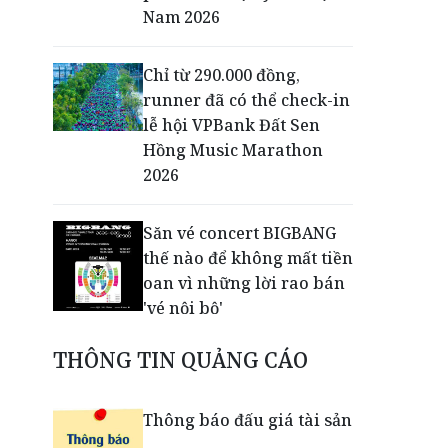
Nam 2026
Chỉ từ 290.000 đồng,
runner đã có thể check-in
lễ hội VPBank Đất Sen
Hồng Music Marathon
2026
Săn vé concert BIGBANG
thế nào để không mất tiền
oan vì những lời rao bán
'vé nội bộ'
THÔNG TIN QUẢNG CÁO
Dấu ấn thịnh vượng của
VPBank: Từ đường chạy
đến lễ hội đa trải nghiệm
Thông báo đấu giá tài sản