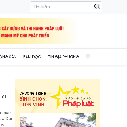
ỘNG SẢN
BẠN ĐỌC
TIN ĐỊA PHƯƠNG
iệt
 nhiệm
ốc Đài
V.