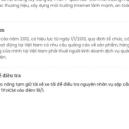
c thương hiệu, xây dựng môi trường Internet lành mạnh, an toà
am
cáo năm 2012, có hiệu lực từ ngày 1/1/2013, quy định tổ chức, c
ạt động tại Việt Nam có nhu cầu quảng cáo về sản phẩm, hàng
g của mình tại Việt Nam phải thuê người kinh doanh dịch vụ qu
iện.
ể điều tra
 năng tạm giữ tài xế xe tải để điều tra nguyên nhân vụ sập cầ
, TP.HCM vào đêm 19/1.