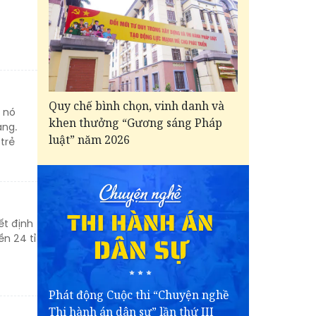
Quy chế bình chọn, vinh danh và
a nó
khen thưởng “Gương sáng Pháp
ạng.
luật” năm 2026
 trẻ
ết định
ền 24 tỉ
Phát động Cuộc thi “Chuyện nghề
Thi hành án dân sự” lần thứ III