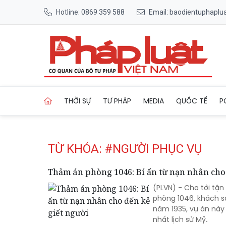
Hotline: 0869 359 588
Email: baodientuphapl
Trang chủ Tag
THỜI SỰ
TƯ PHÁP
MEDIA
QUỐC TẾ
P
TỪ KHÓA: #NGƯỜI PHỤC VỤ
Thảm án phòng 1046: Bí ẩn từ nạn nhân cho
(PLVN) - Cho tới tận
phòng 1046, khách sạ
năm 1935, vụ án này
nhất lịch sử Mỹ.