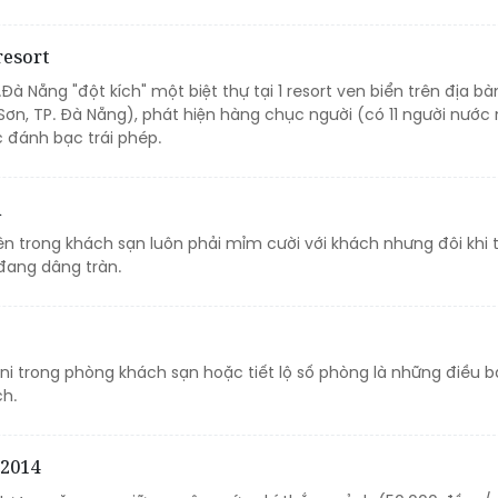
resort
Đà Nẵng "đột kích" một biệt thự tại 1 resort ven biển trên địa b
ơn, TP. Đà Nẵng), phát hiện hàng chục người (có 11 người nước 
 đánh bạc trái phép.
n
ên trong khách sạn luôn phải mỉm cười với khách nhưng đôi khi 
 đang dâng tràn.
ni trong phòng khách sạn hoặc tiết lộ số phòng là những điều 
ch.
 2014