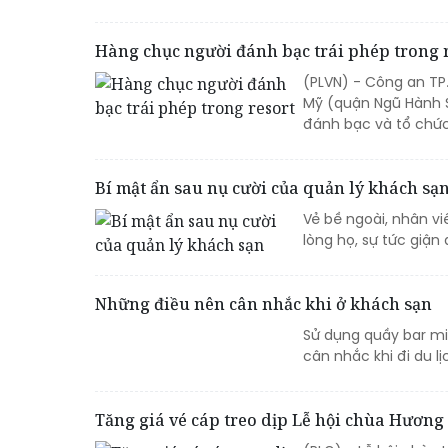
Hàng chục người đánh bạc trái phép trong 
(PLVN) - Công an TP.
Mỹ (quận Ngũ Hành S
đánh bạc và tổ chức
Bí mật ẩn sau nụ cười của quản lý khách sạ
Vẻ bề ngoài, nhân vi
lòng họ, sự tức giận
Những điều nên cân nhắc khi ở khách sạn
Sử dụng quầy bar mi
cân nhắc khi đi du lị
Tăng giá vé cáp treo dịp Lễ hội chùa Hương