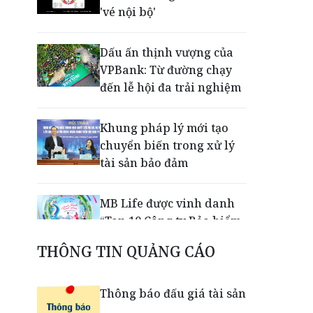
'vé nội bộ'
Dấu ấn thịnh vượng của
VPBank: Từ đường chạy
đến lễ hội đa trải nghiệm
Khung pháp lý mới tạo
chuyển biến trong xử lý
tài sản bảo đảm
MB Life được vinh danh
“Top 10 Công ty Bảo hiểm
Nhân thọ uy tín 2026”
THÔNG TIN QUẢNG CÁO
VPBank, FINAN và
Thông báo đấu giá tài sản
Mastercard tiên phong