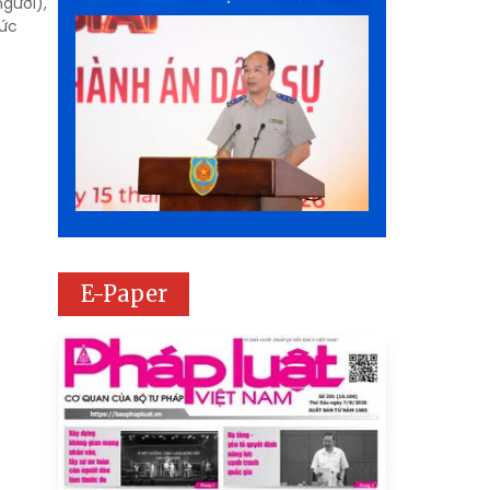
gười),
mức
E-Paper