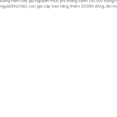
 Hương năm nay giữ nguyên mức phí thắng cảnh (50.000 đồng/n
người/khứ hồi), còn giá cáp treo tăng thêm 20.000 đồng, lên 