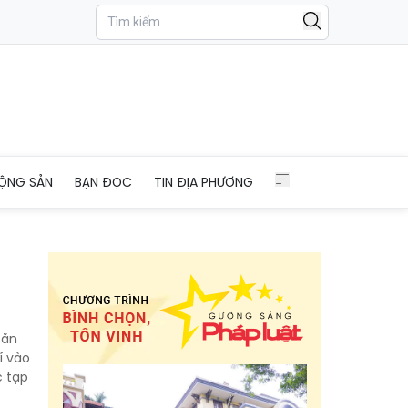
ỘNG SẢN
BẠN ĐỌC
TIN ĐỊA PHƯƠNG
căn
í vào
c tạp