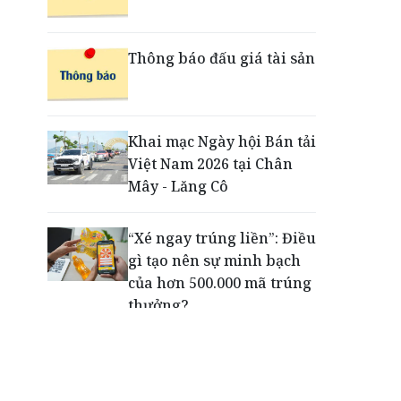
đổi mới trải nghiệm
thanh toán cho doanh
nghiệp với thẻ ghi nợ phi
Thông báo đấu giá tài sản
vật lý
Cuộc tìm kiếm và vá lại
Khai mạc Ngày hội Bán tải
những 'trái tim lỗi'
Việt Nam 2026 tại Chân
Mây - Lăng Cô
“Xé ngay trúng liền”: Điều
gì tạo nên sự minh bạch
của hơn 500.000 mã trúng
thưởng?
Khách hàng lựa chọn 750
căn nhà ở xã hội Phú