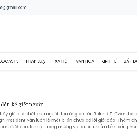
uat@gmail.com
ODCASTS
PHÁP LUẬT
XÃ HỘI
VĂN HÓA
KINH TẾ
BẤT Đ
 đến kẻ giết người
 bây giờ, cái chết của người đàn ông có tên Roland T. Owen tại 
n President vẫn luôn là một bí ẩn chưa có lời giải đáp. Thậm ch
 còn được coi là một trong những vụ án có nhiều diễn biến phứ