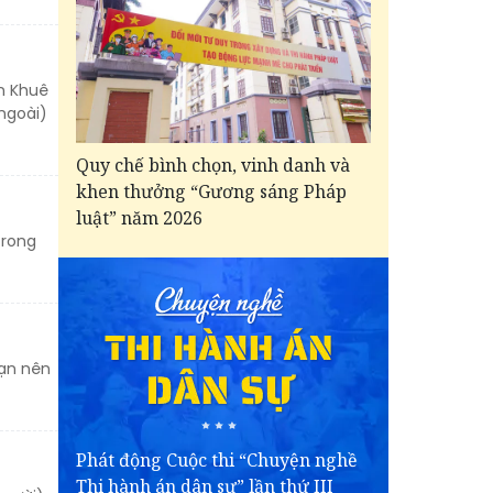
àn Khuê
ngoài)
Quy chế bình chọn, vinh danh và
khen thưởng “Gương sáng Pháp
luật” năm 2026
trong
bạn nên
Phát động Cuộc thi “Chuyện nghề
Thi hành án dân sự” lần thứ III