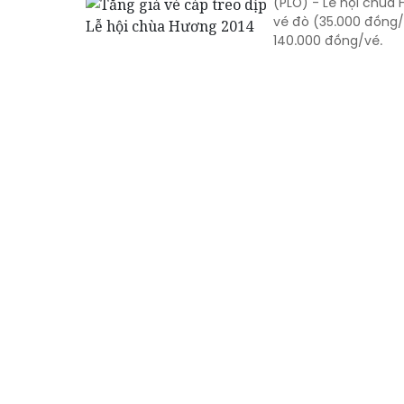
(PLO) - Lễ hội chùa
vé đò (35.000 đồng/
140.000 đồng/vé.