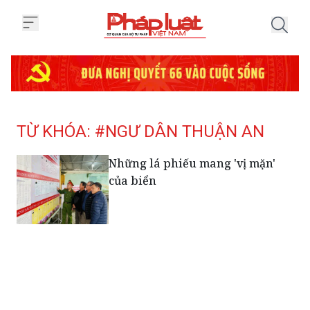
Trang chủ Tag
TỪ KHÓA: #NGƯ DÂN THUẬN AN
Những lá phiếu mang 'vị mặn'
của biển