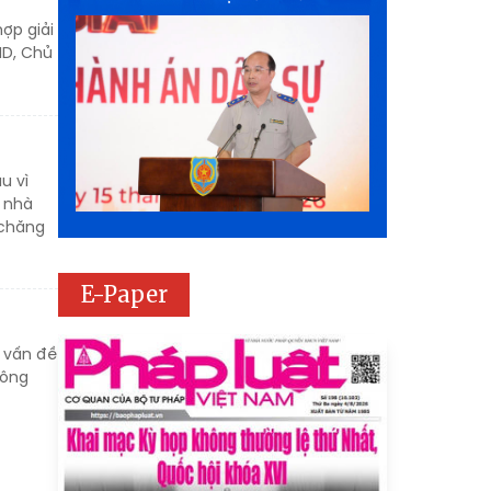
ợp giải
ND, Chủ
u vì
 nhà
 chăng
E-Paper
c vấn đề
đông