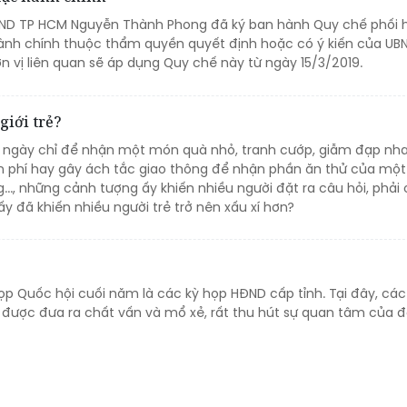
BND TP HCM Nguyễn Thành Phong đã ký ban hành Quy chế phối h
ành chính thuộc thẩm quyền quyết định hoặc có ý kiến của UB
n vị liên quan sẽ áp dụng Quy chế này từ ngày 15/3/2019.
giới trẻ?
 ngày chỉ để nhận một món quà nhỏ, tranh cướp, giẫm đạp nha
 phí hay gây ách tắc giao thông để nhận phần ăn thử của một
..., những cảnh tượng ấy khiến nhiều người đặt ra câu hỏi, phải
y đã khiến nhiều người trẻ trở nên xấu xí hơn?
ọp Quốc hội cuối năm là các kỳ họp HĐND cấp tỉnh. Tại đây, cá
 được đưa ra chất vấn và mổ xẻ, rất thu hút sự quan tâm của 