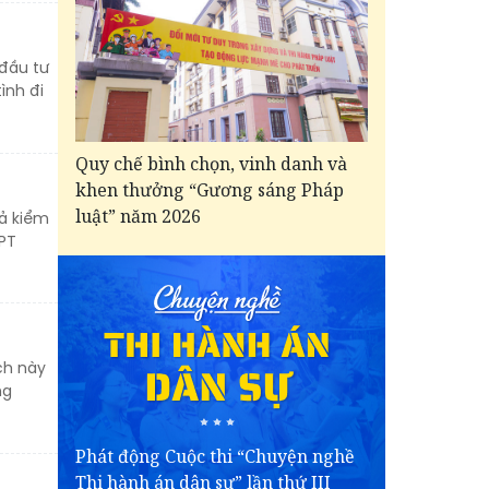
đầu tư
ình đi
Quy chế bình chọn, vinh danh và
khen thưởng “Gương sáng Pháp
luật” năm 2026
uả kiểm
HPT
ch này
ng
Phát động Cuộc thi “Chuyện nghề
Thi hành án dân sự” lần thứ III