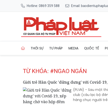
Hotline: 0869 359 588
Email: baodientuphapl
Trang chủ Tag
THỜI SỰ
TƯ PHÁP
MEDIA
QUỐC TẾ
P
TỪ KHÓA: #NGAO NGÁN
Giới trẻ Hàn Quốc 'dửng dưng' với Covid-19
(PLVN) - Sau một th
club (câu lạc bộ đê
hàng chục người trẻ