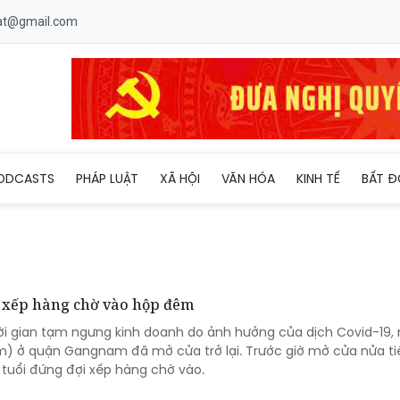
uat@gmail.com
ODCASTS
PHÁP LUẬT
XÃ HỘI
VĂN HÓA
KINH TẾ
BẤT Đ
, xếp hàng chờ vào hộp đêm
ời gian tạm ngưng kinh doanh do ảnh hưởng của dịch Covid-19,
m) ở quận Gangnam đã mở cửa trở lại. Trước giờ mở cửa nửa ti
 tuổi đứng đợi xếp hàng chờ vào.