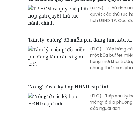
(PLVN) - Chủ tịch U
quyết các thủ tục h
tịch UBND TP. Các đơ
Tâm lý 'cuồng' đồ miễn phí đang làm xấu xí 
(PLO) - Xếp hàng cả
một bữa buffet miễn
hàng mới khai trương
những thứ miễn phí ấ
'Nóng' ở các kỳ họp HĐND cấp tỉnh
(PLO) -Tiếp sau kỳ h
“nóng” ở địa phương
đảo người dân.