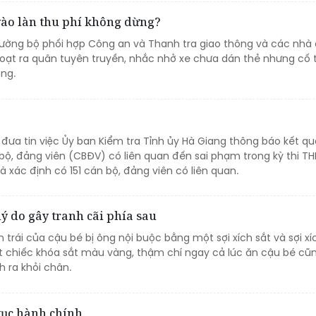
 vào làn thu phí không dừng?
ường bộ phối hợp Công an và Thanh tra giao thông và các nhà 
loạt ra quân tuyên truyền, nhắc nhở xe chưa dán thẻ nhưng cố t
ộng.
 đưa tin việc Ủy ban Kiểm tra Tỉnh ủy Hà Giang thông báo kết q
án bộ, đảng viên (CBĐV) có liên quan đến sai phạm trong kỳ thi T
 xác định có 151 cán bộ, đảng viên có liên quan.
 lý do gây tranh cãi phía sau
 trái của cậu bé bị ông nội buộc bằng một sợi xích sắt và sợi xí
 chiếc khóa sắt màu vàng, thậm chí ngay cả lúc ăn cậu bé cũ
 ra khỏi chân.
tục hành chính