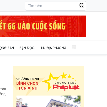
ỘNG SẢN
BẠN ĐỌC
TIN ĐỊA PHƯƠNG
 một
ếng,