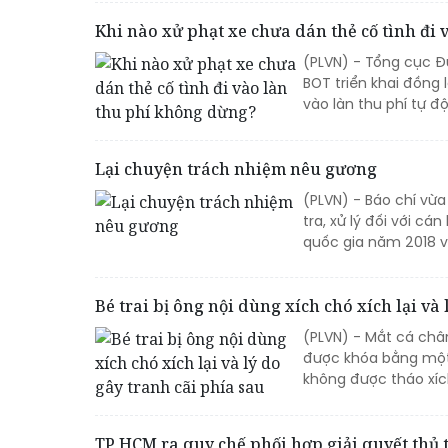
Khi nào xử phạt xe chưa dán thẻ cố tình đi
(PLVN) - Tổng cục Đ
BOT triển khai đồng 
vào làn thu phí tự đ
Lại chuyện trách nhiệm nêu gương
(PLVN) - Báo chí vừa
tra, xử lý đối với c
quốc gia năm 2018 và
Bé trai bị ông nội dùng xích chó xích lại và
(PLVN) - Mắt cá chân
được khóa bằng một
không được tháo xích
TP HCM ra quy chế phối hợp giải quyết thủ 