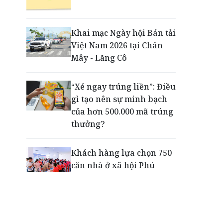
Động lực cho doanh
nghiệp nhà nước: Giải bài
toán thưởng vượt kế
Khai mạc Ngày hội Bán tải
hoạch
Việt Nam 2026 tại Chân
Mây - Lăng Cô
Phú Quốc - Thiên đường
lập nghiệp của người trẻ
“Xé ngay trúng liền”: Điều
toàn cầu
gì tạo nên sự minh bạch
của hơn 500.000 mã trúng
thưởng?
Khách hàng lựa chọn 750
căn nhà ở xã hội Phú
Cường Home – Phú Quý
trong hơn 3 giờ
Thông báo tìm người