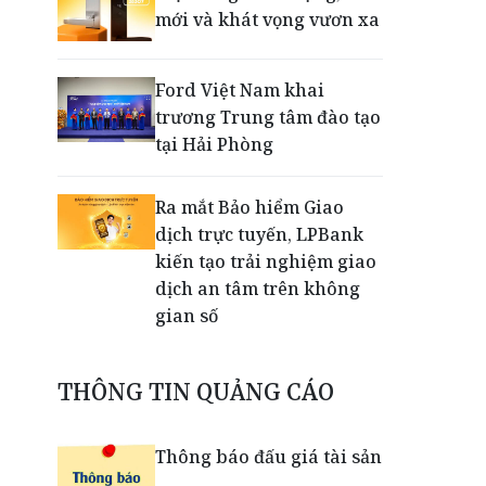
mới và khát vọng vươn xa
Ford Việt Nam khai
trương Trung tâm đào tạo
tại Hải Phòng
Ra mắt Bảo hiểm Giao
dịch trực tuyến, LPBank
kiến tạo trải nghiệm giao
dịch an tâm trên không
gian số
Dấu mốc khẳng định năng
THÔNG TIN QUẢNG CÁO
lực vận hành và thích ứng
của TCIT
Thông báo đấu giá tài sản