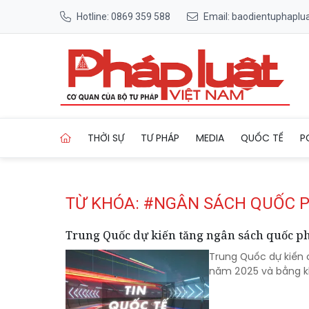
Hotline: 0869 359 588
Email: baodientuphapl
Trang chủ Tag
THỜI SỰ
TƯ PHÁP
MEDIA
QUỐC TẾ
P
TỪ KHÓA: #NGÂN SÁCH QUỐC 
Trung Quốc dự kiến tăng ngân sách quốc 
Trung Quốc dự kiến 
năm 2025 và bằng k