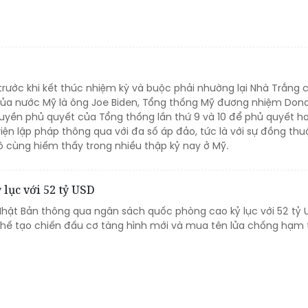
trước khi kết thúc nhiệm kỳ và buộc phải nhường lại Nhà Trắng 
ủa nước Mỹ là ông Joe Biden, Tổng thống Mỹ đương nhiệm Dona
yền phủ quyết của Tổng thống lần thứ 9 và 10 để phủ quyết ha
iện lập pháp thông qua với đa số áp đảo, tức là với sự đồng thu
ô cùng hiếm thấy trong nhiều thập kỷ nay ở Mỹ.
lục với 52 tỷ USD
Nhật Bản thông qua ngân sách quốc phòng cao kỷ lục với 52 tỷ 
hế tạo chiến đấu cơ tàng hình mới và mua tên lửa chống hạm 