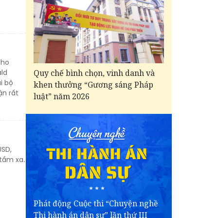
cho
Quy chế bình chọn, vinh danh và
ld
i bộ
khen thưởng “Gương sáng Pháp
ận rất
luật” năm 2026
USD,
tầm xa.
Phát động Cuộc thi “Chuyện nghề
Thi hành án dân sự” lần thứ III