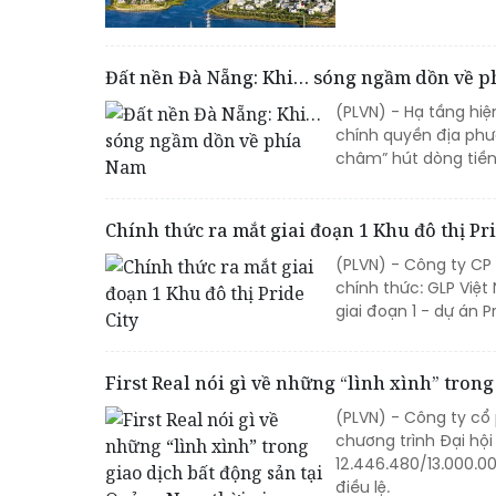
Đất nền Đà Nẵng: Khi… sóng ngầm dồn về 
(PLVN) - Hạ tầng hi
chính quyền địa phư
châm” hút dòng tiền
Chính thức ra mắt giai đoạn 1 Khu đô thị Pri
(PLVN) - Công ty CP
chính thức: GLP Việt
giai đoạn 1 - dự án 
First Real nói gì về những “lình xình” tron
(PLVN) - Công ty cổ 
chương trình Đại hộ
12.446.480/13.000.0
điều lệ.