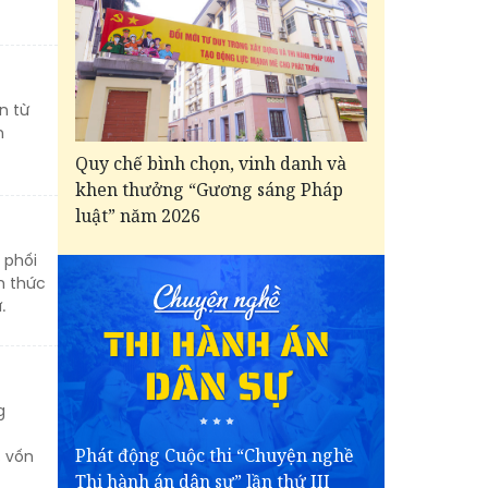
n từ
m
Quy chế bình chọn, vinh danh và
khen thưởng “Gương sáng Pháp
luật” năm 2026
 phối
h thức
.
g
Phát động Cuộc thi “Chuyện nghề
% vốn
Thi hành án dân sự” lần thứ III