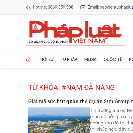
Hotline: 0869 359 588
Email: baodientuphapl
Trang chủ Tag
THỜI SỰ
TƯ PHÁP
MEDIA
QUỐC TẾ
P
TỪ KHÓA: #NAM ĐÀ NẴNG
Giải mã sức hút quần thể dự án Sun Group
Thị trường địa ốc Đ
mực cũ bằng tư duy 
những khu đô thị đơn
thị phức hợp, đầy đủ