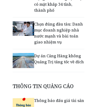
có mặt khắp 34 tỉnh,
thành phố
Chọn đúng đầu tàu: Danh
mục doanh nghiệp nhà
nước mạnh và bài toán
giao nhiệm vụ
Dự án Cảng Hàng không
Quảng Trị tăng tốc về đích
Nâng cao năng lực tư vấn
tiêu hóa cho dược sĩ Việt
THÔNG TIN QUẢNG CÁO
qua Workshop hợp tác
giữa Meracine và
Thông báo đấu giá tài sản
Pharmalink