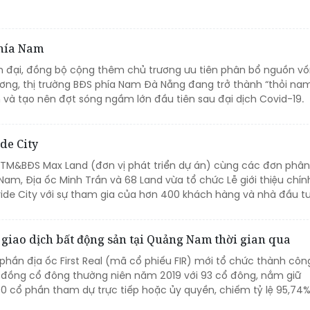
phía Nam
ện đại, đồng bộ cộng thêm chủ trương ưu tiên phân bổ nguồn vố
ơng, thị trường BĐS phía Nam Đà Nẵng đang trở thành “thỏi na
 và tạo nên đợt sóng ngầm lớn đầu tiên sau đại dịch Covid-19.
de City
 TM&BĐS Max Land (đơn vị phát triển dự án) cùng các đơn phân
 Nam, Địa ốc Minh Trần và 68 Land vừa tổ chức Lễ giới thiệu chín
Pride City với sự tham gia của hơn 400 khách hàng và nhà đầu tư
g giao dịch bất động sản tại Quảng Nam thời gian qua
phần địa ốc First Real (mã cổ phiếu FIR) mới tổ chức thành côn
i đồng cổ đông thường niên năm 2019 với 93 cổ đông, nắm giữ
00 cổ phần tham dự trực tiếp hoặc ủy quyền, chiếm tỷ lệ 95,74