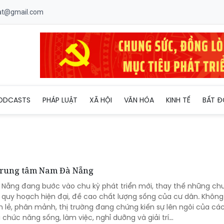
uat@gmail.com
ODCASTS
PHÁP LUẬT
XÃ HỘI
VĂN HÓA
KINH TẾ
BẤT Đ
 trung tâm Nam Đà Nẵng
à Nẵng đang bước vào chu kỳ phát triển mới, thay thế những ch
quy hoạch hiện đại, đề cao chất lượng sống của cư dân. Không
 lẻ, phân mảnh, thị trường đang chứng kiến sự lên ngôi của cá
 chức năng sống, làm việc, nghỉ dưỡng và giải trí…