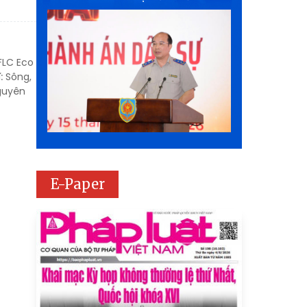
FLC Eco
: Sông,
nguyên
E-Paper