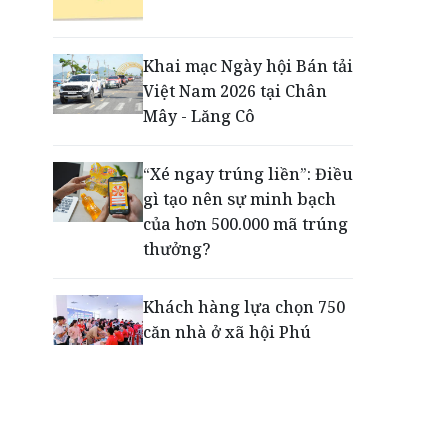
Công ty Thủy điện Quảng
Trị - từ an toàn công trình
Khai mạc Ngày hội Bán tải
đến an toàn vùng hạ du
Việt Nam 2026 tại Chân
Mây - Lăng Cô
Meracine 20 năm: Vững
nền tảng, mở lối tương lai
“Xé ngay trúng liền”: Điều
mới
gì tạo nên sự minh bạch
của hơn 500.000 mã trúng
thưởng?
Khách hàng lựa chọn 750
căn nhà ở xã hội Phú
Cường Home – Phú Quý
trong hơn 3 giờ
Thông báo tìm người