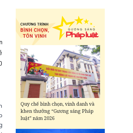
n
ễ
0
Quy chế bình chọn, vinh danh và
n
khen thưởng “Gương sáng Pháp
p
luật” năm 2026
g