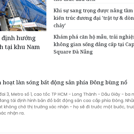
Khi sự sang trọng được nâng tầm
kiến trúc đương đại 'trật tự & dò
chảy'
Khám phá căn hộ mẫu, trải nghi
i định hướng
không gian sống đẳng cấp tại Cap
nh tại khu Nam
Square Đà Nẵng
ch hoạt làn sóng bất động sản phía Đông bùng nổ
đai 3, Metro số 1, cao tốc TP HCM - Long Thành - Dầu Giây - ba 
ang tái định hình bản đồ bất động sản cao cấp phía Đông. Nh
t không chờ thị trường xác nhận - họ sẽ đi trước một bước, trư
ác nhận ra.