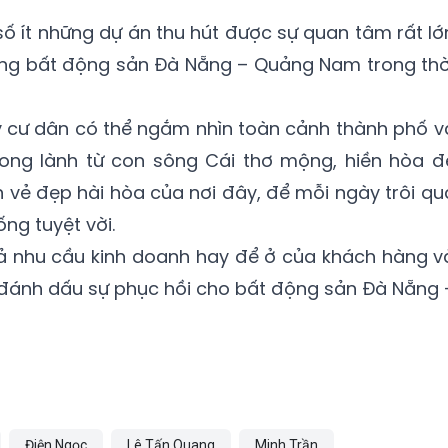
số ít những dự án thu hút được sự quan tâm rất lớ
ường bất động sản Đà Nẵng – Quảng Nam trong thờ
ày cư dân có thể ngắm nhìn toàn cảnh thành phố v
rong lành từ con sông Cái thơ mộng, hiền hòa đ
vẻ đẹp hài hòa của nơi đây, để mỗi ngày trôi qu
ng tuyệt vời.
cả nhu cầu kinh doanh hay để ở của khách hàng v
 đánh dấu sự phục hồi cho bất động sản Đà Nẵng 
Điện Ngọc
Lê Tấn Quang
Minh Trần