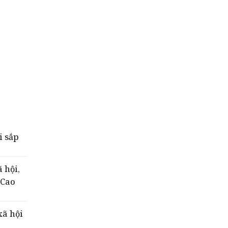
i sắp
 hội,
 Cao
xã hội