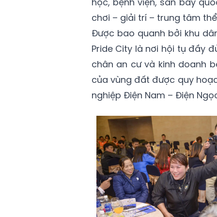
học, bệnh viện, sân bay quố
chơi – giải trí – trung tâm t
Được bao quanh bởi khu dân
Pride City là nơi hội tụ đầ
chân an cư và kinh doanh b
của vùng đất được quy hoạch
nghiệp Điện Nam – Điện Ngọc,