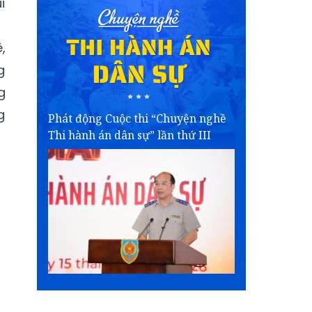
i
,
g
g
g
Phát động Cuộc thi “Chuyện nghề
Thi hành án dân sự” lần thứ III