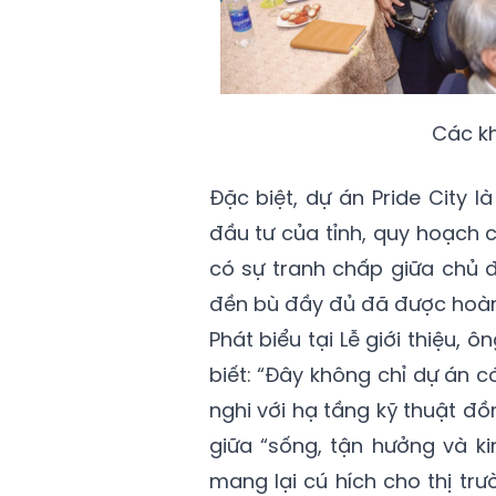
Các kh
Đặc biệt, dự án Pride City 
đầu tư của tỉnh, quy hoạch c
có sự tranh chấp giữa chủ đ
đền bù đầy đủ đã được hoàn
Phát biểu tại Lễ giới thiệu
biết: “Đây không chỉ dự án có v
nghi với hạ tầng kỹ thuật đ
giữa “sống, tận hưởng và k
mang lại cú hích cho thị t