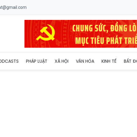
uat@gmail.com
giai đoạn 1 Khu đô thị Pride City
ODCASTS
PHÁP LUẬT
XÃ HỘI
VĂN HÓA
KINH TẾ
BẤT Đ