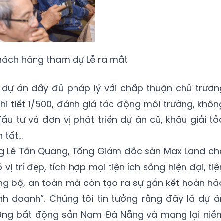
ách hàng tham dự Lễ ra mắt
là dự án đầy đủ pháp lý với chấp thuận chủ trươn
hi tiết 1/500, đánh giá tác động môi trường, khôn
ầu tư và đơn vị phát triển dự án cũ, khâu giải tỏ
 tất…
, ông Lê Tấn Quang, Tổng Giám đốc sàn Max Land ch
ị trí đẹp, tích hợp mọi tiện ích sống hiện đại, tiệ
ồng bộ, an toàn mà còn tạo ra sự gắn kết hoàn hả
inh doanh”. Chúng tôi tin tưởng rằng đây là dự á
rường bất động sản Nam Đà Nẵng và mang lại niề