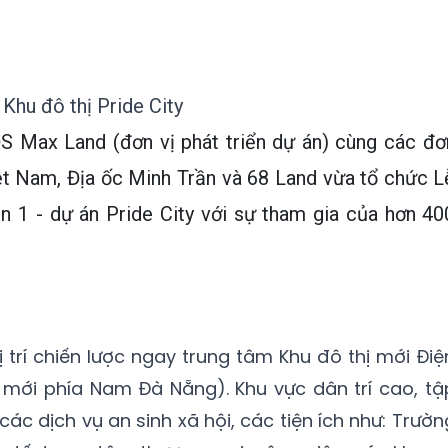
 Khu đô thị Pride City
 Max Land (đơn vị phát triển dự án) cùng các đơ
ệt Nam, Địa ốc Minh Trần và 68 Land vừa tổ chức L
ạn 1 - dự án Pride City với sự tham gia của hơn 40
vị trí chiến lược ngay trung tâm Khu đô thị mới Điệ
mới phía Nam Đà Nẵng). Khu vực dân trí cao, tậ
ác dịch vụ an sinh xã hội, các tiện ích như: Trườn