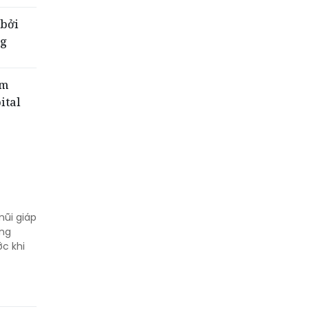
 bởi
ng
ệm
ital
mũi giáp
ững
ớc khi