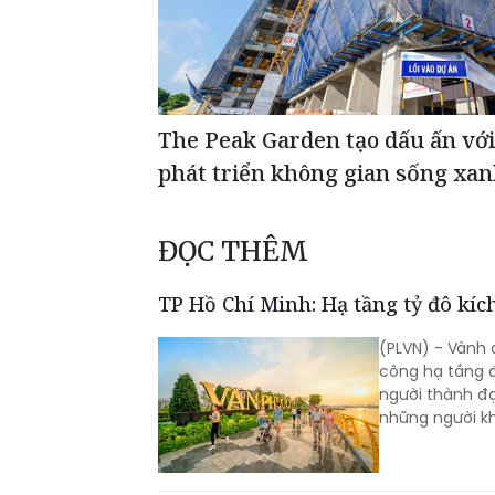
The Peak Garden tạo dấu ấn vớ
phát triển không gian sống xa
ĐỌC THÊM
TP Hồ Chí Minh: Hạ tầng tỷ đô kí
(PLVN) - Vành 
công hạ tầng đ
người thành đạ
những người kh