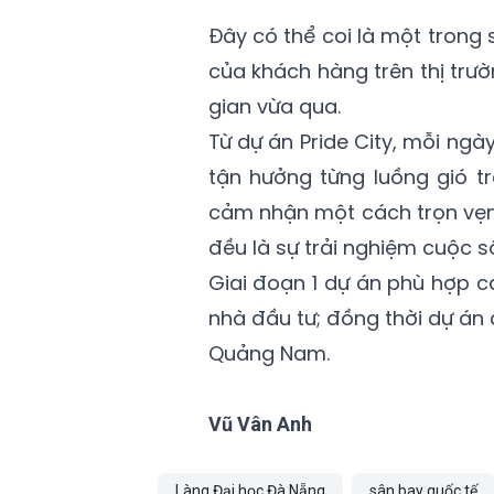
Đây có thể coi là một trong 
của khách hàng trên thị tr
gian vừa qua.
Từ dự án Pride City, mỗi ng
tận hưởng từng luồng gió t
cảm nhận một cách trọn vẹn 
đều là sự trải nghiệm cuộc số
Giai đoạn 1 dự án phù hợp 
nhà đầu tư; đồng thời dự án
Quảng Nam.
Vũ Vân Anh
Làng Đại học Đà Nẵng
sân bay quốc tế