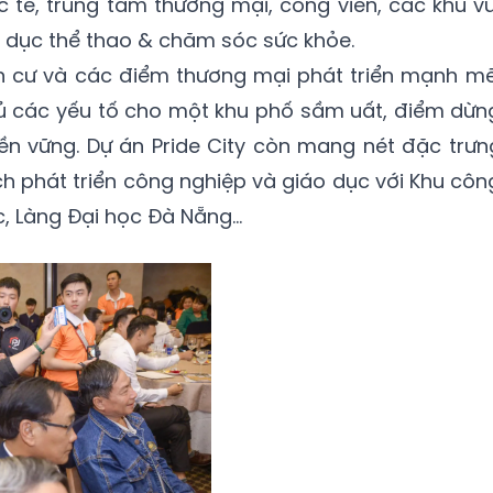
c tế, trung tâm thương mại, công viên, các khu vu
hể dục thể thao & chăm sóc sức khỏe.
 cư và các điểm thương mại phát triển mạnh mẽ
y đủ các yếu tố cho một khu phố sầm uất, điểm dừn
ền vững. Dự án Pride City còn mang nét đặc trưn
 phát triển công nghiệp và giáo dục với Khu côn
 Làng Đại học Đà Nẵng...