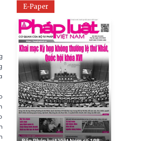
E-Paper
g
g
a
o
n
o
n
m
Báo Pháp luật Việt Nam số 198