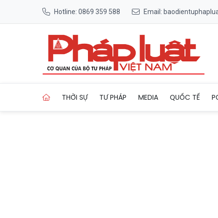
Hotline: 0869 359 588
Email: baodientuphapl
Trang chủ Chính thức ra mắt 
THỜI SỰ
TƯ PHÁP
MEDIA
QUỐC TẾ
P