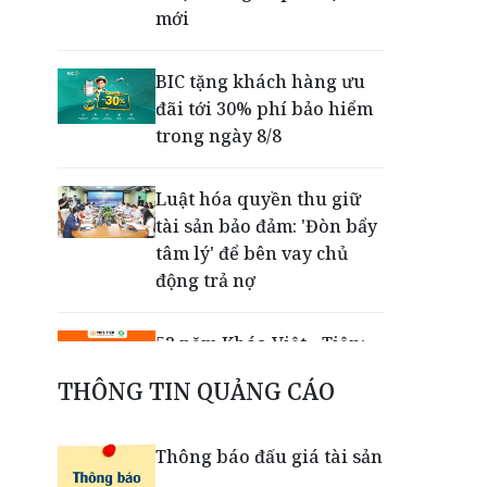
mới
BIC tặng khách hàng ưu
đãi tới 30% phí bảo hiểm
trong ngày 8/8
Luật hóa quyền thu giữ
tài sản bảo đảm: 'Đòn bẩy
tâm lý' để bên vay chủ
động trả nợ
52 năm Khóa Việt - Tiệp:
Giữ vững thương hiệu
THÔNG TIN QUẢNG CÁO
Việt bằng chất lượng, đổi
mới và khát vọng vươn xa
Thông báo đấu giá tài sản