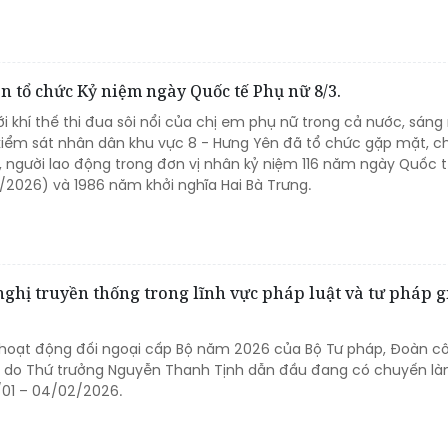
n tổ chức Kỷ niệm ngày Quốc tế Phụ nữ 8/3.
i khí thế thi đua sôi nổi của chị em phụ nữ trong cả nước, sáng 
n kiểm sát nhân dân khu vực 8 - Hưng Yên đã tổ chức gặp mặt, c
người lao động trong đơn vị nhân kỷ niệm 116 năm ngày Quốc 
/2026) và 1986 năm khởi nghĩa Hai Bà Trưng.
nghị truyền thống trong lĩnh vực pháp luật và tư pháp 
hoạt động đối ngoại cấp Bộ năm 2026 của Bộ Tư pháp, Đoàn c
m do Thứ trưởng Nguyễn Thanh Tịnh dẫn đầu đang có chuyến là
/01 – 04/02/2026.