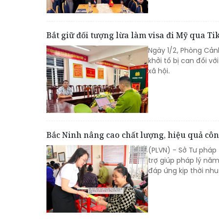
Bắt giữ đối tượng lừa làm visa đi Mỹ qua Ti
Ngày 1/2, Phòng Cảnh
khởi tố bị can đối v
xã hội.
Bắc Ninh nâng cao chất lượng, hiệu quả côn
(PLVN) - Sở Tư pháp 
trợ giúp pháp lý năm
đáp ứng kịp thời nhu