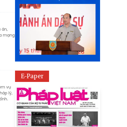
 án,
qua mạng
E-Paper
iệm vụ
háp lý,
ỉnh.