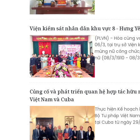
Viện kiểm sát nhân dân khu vực 8 - Hưng Yê
(PLVN) - Hòa cùng vớ
06/3, tại trụ sở Việ
mừng nữ công chức, 
nữ (08/3/1910 - 08/3
Củng cố và phát triển quan hệ hợp tác hữu 
Việt Nam và Cuba
Thực hiện Kế hoạch 
Bộ Tư pháp Việt Na
tại Cuba từ ngày 29