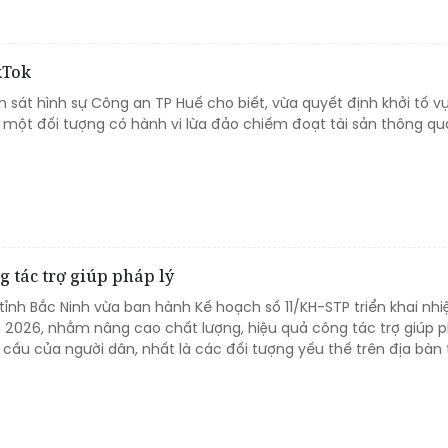
kTok
 sát hình sự Công an TP Huế cho biết, vừa quyết định khởi tố vụ
ới một đối tượng có hành vi lừa đảo chiếm đoạt tài sản thông 
g tác trợ giúp pháp lý
tỉnh Bắc Ninh vừa ban hành Kế hoạch số 11/KH-STP triển khai nh
 2026, nhằm nâng cao chất lượng, hiệu quả công tác trợ giúp p
 cầu của người dân, nhất là các đối tượng yếu thế trên địa bàn t