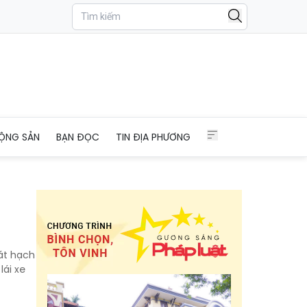
ỘNG SẢN
BẠN ĐỌC
TIN ĐỊA PHƯƠNG
sát hạch
lái xe