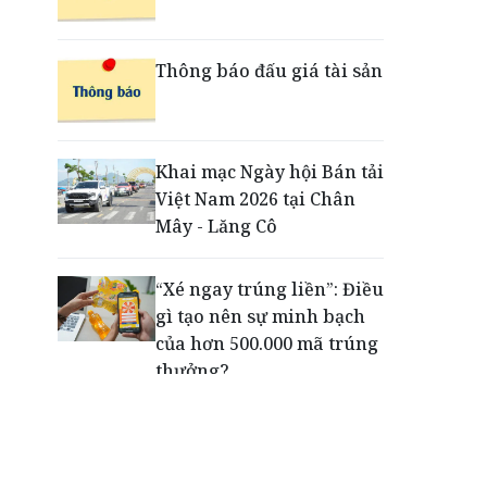
Ford Việt Nam khai
trương Trung tâm đào tạo
tại Hải Phòng
Thông báo đấu giá tài sản
Ra mắt Bảo hiểm Giao
dịch trực tuyến, LPBank
Khai mạc Ngày hội Bán tải
kiến tạo trải nghiệm giao
Việt Nam 2026 tại Chân
dịch an tâm trên không
Mây - Lăng Cô
gian số
“Xé ngay trúng liền”: Điều
gì tạo nên sự minh bạch
của hơn 500.000 mã trúng
thưởng?
Khách hàng lựa chọn 750
căn nhà ở xã hội Phú