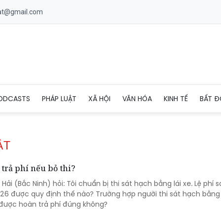
uat@gmail.com
ODCASTS
PHÁP LUẬT
XÃ HỘI
VĂN HÓA
KINH TẾ
BẤT Đ
ẬT
 trả phí nếu bỏ thi?
ải (Bắc Ninh) hỏi: Tôi chuẩn bị thi sát hạch bằng lái xe. Lệ phí 
026 được quy định thế nào? Trường hợp người thi sát hạch bằng 
 được hoàn trả phí đúng không?