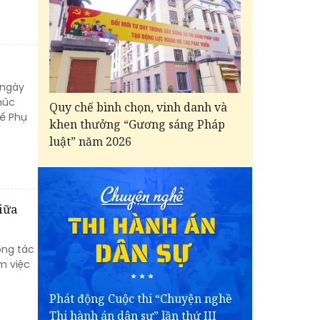
ngày
húc
Quy chế bình chọn, vinh danh và
tế Phụ
khen thưởng “Gương sáng Pháp
luật” năm 2026
giữa
ông tác
m việc
Phát động Cuộc thi “Chuyện nghề
Thi hành án dân sự” lần thứ III