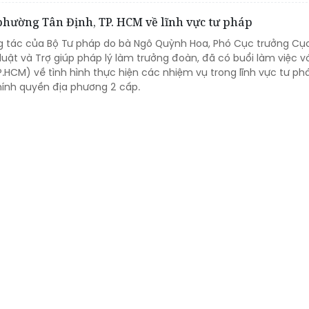
phường Tân Định, TP. HCM về lĩnh vực tư pháp
g tác của Bộ Tư pháp do bà Ngô Quỳnh Hoa, Phó Cục trưởng Cụ
luật và Trợ giúp pháp lý làm trưởng đoàn, đã có buổi làm việc v
HCM) về tình hình thực hiện các nhiệm vụ trong lĩnh vực tư phá
hính quyền địa phương 2 cấp.