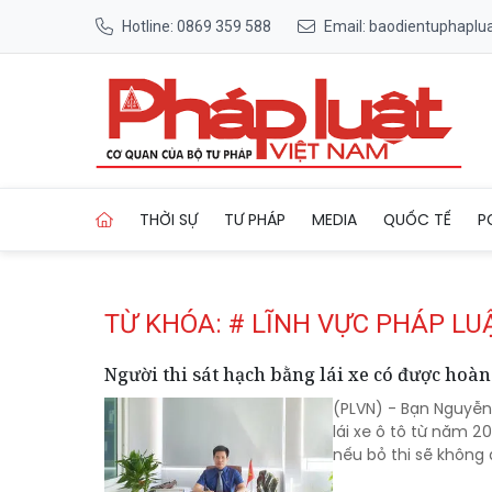
Hotline: 0869 359 588
Email: baodientuphapl
Trang chủ Tag
THỜI SỰ
TƯ PHÁP
MEDIA
QUỐC TẾ
P
TỪ KHÓA: # LĨNH VỰC PHÁP LU
Người thi sát hạch bằng lái xe có được hoàn
(PLVN) - Bạn Nguyễn H
lái xe ô tô từ năm 2
nếu bỏ thi sẽ không