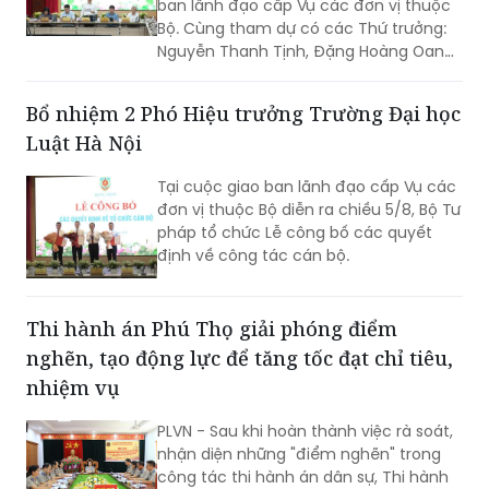
ban lãnh đạo cấp Vụ các đơn vị thuộc
Bộ. Cùng tham dự có các Thứ trưởng:
Nguyễn Thanh Tịnh, Đặng Hoàng Oanh,
Mai Lương Khôi, Nguyễn Thanh Tú.
Bổ nhiệm 2 Phó Hiệu trưởng Trường Đại học
Luật Hà Nội
Tại cuộc giao ban lãnh đạo cấp Vụ các
đơn vị thuộc Bộ diễn ra chiều 5/8, Bộ Tư
pháp tổ chức Lễ công bố các quyết
định về công tác cán bộ.
Thi hành án Phú Thọ giải phóng điểm
nghẽn, tạo động lực để tăng tốc đạt chỉ tiêu,
nhiệm vụ
PLVN - Sau khi hoàn thành việc rà soát,
nhận diện những "điểm nghẽn" trong
công tác thi hành án dân sự, Thi hành