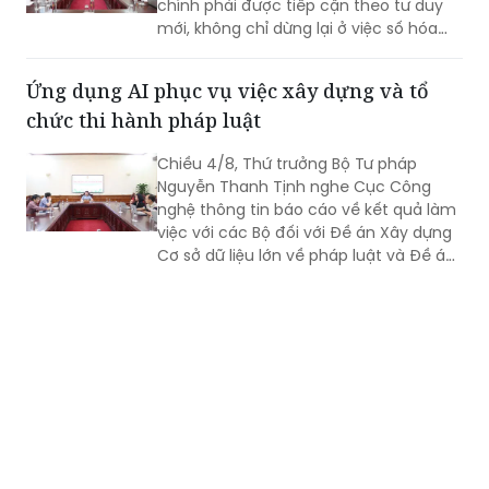
chính phải được tiếp cận theo tư duy
mới, không chỉ dừng lại ở việc số hóa
các quy trình, biểu mẫu hay thay thế
một số thao tác thủ công bằng công
Ứng dụng AI phục vụ việc xây dựng và tổ
nghệ, mà phải hướng tới xây dựng một
chức thi hành pháp luật
nền tảng thực sự thông minh, chủ
động, dựa trên dữ liệu và tạo ra giá trị
Chiều 4/8, Thứ trưởng Bộ Tư pháp
gia tăng cho công tác quản lý nhà
Nguyễn Thanh Tịnh nghe Cục Công
nước.
nghệ thông tin báo cáo về kết quả làm
việc với các Bộ đối với Đề án Xây dựng
Cơ sở dữ liệu lớn về pháp luật và Đề án
Ứng dụng trí tuệ nhân tạo trong xây
dựng và tổ chức thi hành pháp luật
trình Thủ tướng Chính phủ.