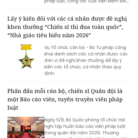
pháp luật, công tác của Viện kiểm sát
nhân dân, Tòa án nhân dân và công
tác thi hành án (Nghị quyết 96).
Lấy ý kiến đối với các cá nhân được đề nghị
khen thưởng “Chiến sĩ thi đua toàn quốc”,
“Nhà giáo tiêu biểu năm 2026”
Vụ Tổ chức cán bộ - Bộ Tư pháp công
khai danh sách các cá nhân được các
đơn vị đề nghị khen thưởng để lấy ý
kiến các tổ chức, cá nhân theo quy
định.
Phấn đấu mỗi cán bộ, chiến sĩ Quân đội là
một Báo cáo viên, tuyên truyền viên pháp
luật
Ngày 5/8, Bộ Quốc phòng tổ chức Hội
nghị tập huấn báo cáo viên pháp luật
trong quân đội năm 2026. Thượng