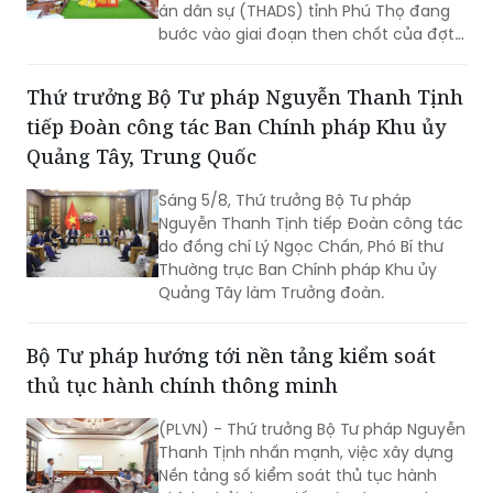
án dân sự (THADS) tỉnh Phú Thọ đang
bước vào giai đoạn then chốt của đợt
cao điểm với trọng tâm giải phóng
điểm nghẽn, khơi thông tiến độ và tạo
Thứ trưởng Bộ Tư pháp Nguyễn Thanh Tịnh
động lực để tăng tốc hoàn thành các
tiếp Đoàn công tác Ban Chính pháp Khu ủy
chỉ tiêu, nhiệm vụ năm 2026.
Quảng Tây, Trung Quốc
Sáng 5/8, Thứ trưởng Bộ Tư pháp
Nguyễn Thanh Tịnh tiếp Đoàn công tác
do đồng chí Lý Ngọc Chấn, Phó Bí thư
Thường trực Ban Chính pháp Khu ủy
Quảng Tây làm Trưởng đoàn.
Bộ Tư pháp hướng tới nền tảng kiểm soát
thủ tục hành chính thông minh
(PLVN) - Thứ trưởng Bộ Tư pháp Nguyễn
Thanh Tịnh nhấn mạnh, việc xây dựng
Nền tảng số kiểm soát thủ tục hành