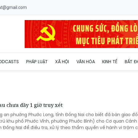
uat@gmail.com
ODCASTS
PHÁP LUẬT
XÃ HỘI
VĂN HÓA
KINH TẾ
BẤT Đ
u chưa đầy 1 giờ truy xét
 an phường Phước Long, tỉnh Đồng Nai cho biết đã bàn giao đố
, trú khu phố Phước Vĩnh, phường Phước Bình) cho Cơ quan Cảnh
h Đồng Nai để điều tra, xử lý theo thẩm quyền về hành vi trộm c