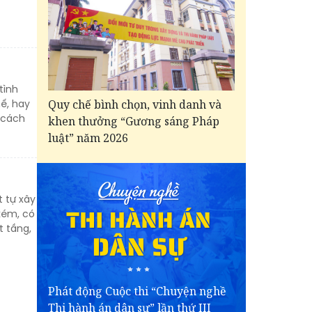
tình
Quy chế bình chọn, vinh danh và
hế, hay
 cách
khen thưởng “Gương sáng Pháp
luật” năm 2026
 tự xây
kém, có
t tầng,
Phát động Cuộc thi “Chuyện nghề
Thi hành án dân sự” lần thứ III