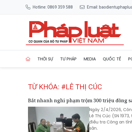
Hotline: 0869 359 588
Email: baodientuphapl
Trang chủ Tag
THỜI SỰ
TƯ PHÁP
MEDIA
QUỐC TẾ
P
TỪ KHÓA: #LÊ THỊ CÚC
Bắt nhanh nghi phạm trộm 300 triệu đồng sa
Ngày 2/4/2026, Công
Lê Thị Cúc (SN 1973
điều tra Công an tỉn
sản.