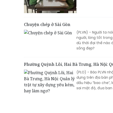
Chuyện chép ở Sài Gòn
(PLVN) - Người ta nói
người, lòng tốt tron
dù thời đại thế nào
sống đẹp?
Phường Quỳnh Lôi, Hai Bà Trưng, Hà Nội: Qu
(PLO) - Báo PLVN nh
dựng trên địa bàn ph
dấu hiệu “bao che”,
sai mật độ, đua ban 