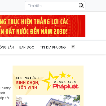
ỘNG SẢN
BẠN ĐỌC
TIN ĐỊA PHƯƠNG
i tượng
 sát
ắp tài