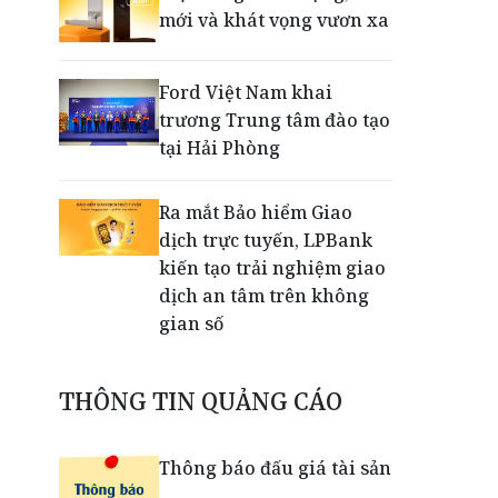
mới và khát vọng vươn xa
Ford Việt Nam khai
trương Trung tâm đào tạo
tại Hải Phòng
Ra mắt Bảo hiểm Giao
dịch trực tuyến, LPBank
kiến tạo trải nghiệm giao
dịch an tâm trên không
gian số
Dấu mốc khẳng định năng
THÔNG TIN QUẢNG CÁO
lực vận hành và thích ứng
của TCIT
Thông báo đấu giá tài sản