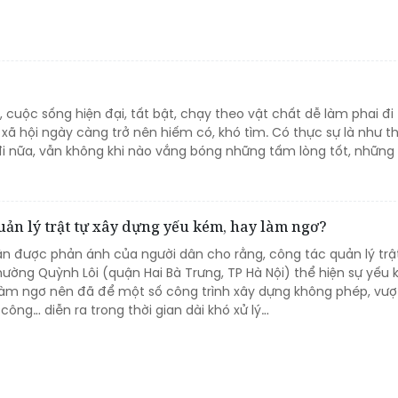
, cuộc sống hiện đại, tất bật, chạy theo vật chất dễ làm phai đi 
g xã hội ngày càng trở nên hiếm có, khó tìm. Có thực sự là như t
 đi nữa, vẫn không khi nào vắng bóng những tấm lòng tốt, những
ản lý trật tự xây dựng yếu kém, hay làm ngơ?
ận được phản ánh của người dân cho rằng, công tác quản lý trật
ường Quỳnh Lôi (quận Hai Bà Trưng, TP Hà Nội) thể hiện sự yếu 
 làm ngơ nên đã để một số công trình xây dựng không phép, vượ
công… diễn ra trong thời gian dài khó xử lý…