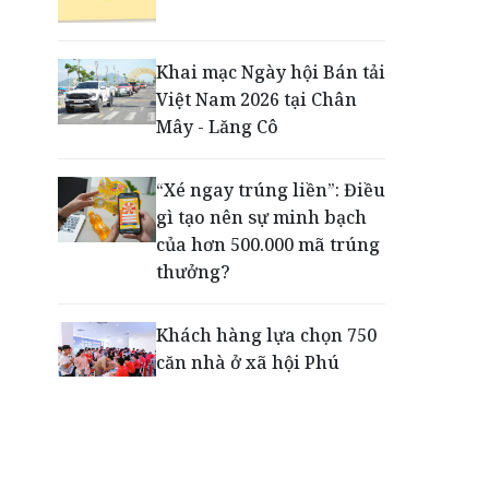
Động lực cho doanh
nghiệp nhà nước: Giải bài
toán thưởng vượt kế
Khai mạc Ngày hội Bán tải
hoạch
Việt Nam 2026 tại Chân
Mây - Lăng Cô
Phú Quốc - Thiên đường
lập nghiệp của người trẻ
“Xé ngay trúng liền”: Điều
toàn cầu
gì tạo nên sự minh bạch
của hơn 500.000 mã trúng
thưởng?
Khách hàng lựa chọn 750
căn nhà ở xã hội Phú
Cường Home – Phú Quý
trong hơn 3 giờ
Thông báo tìm người