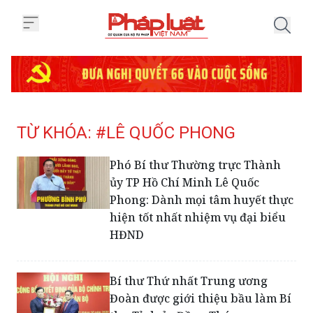
Trang chủ Tag
TỪ KHÓA: #LÊ QUỐC PHONG
Phó Bí thư Thường trực Thành
ủy TP Hồ Chí Minh Lê Quốc
Phong: Dành mọi tâm huyết thực
hiện tốt nhất nhiệm vụ đại biểu
HĐND
Bí thư Thứ nhất Trung ương
Đoàn được giới thiệu bầu làm Bí
thư Tỉnh ủy Đồng Tháp