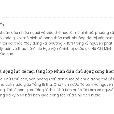
ĩa
khoăn của nhiều người về việc thế nào là mô hình xã, phường xã
ó khác gì với mô hình xã nông thôn mới, phường đô thị văn min
 tại Hội thảo “Xây dựng xã, phường XHCN trong kỷ nguyên phát 
ý luận và thực tiễn”; do Học viện Chính trị quốc gia Hồ Chí Minh
vừa qua.
và động lực để mọi tầng lớp Nhân dân chủ động cống hiế
tại Phủ Chủ tịch, Văn phòng Chủ tịch nước tổ chức trọng thể Lễ
hủ tịch nước giữa Tổng Bí thư, Chủ tịch nước Tô Lâm và nguyên
ng. Tại Lễ bàn giao, Tổng Bí thư, Chủ tịch nước Tô Lâm và nguy
ng đã ký biên bản bàn giao công tác của Chủ tịch nước.