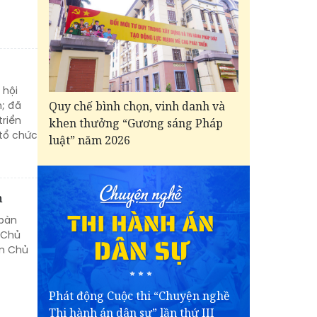
 hội
Quy chế bình chọn, vinh danh và
h; đã
triển
khen thưởng “Gương sáng Pháp
 tổ chức
luật” năm 2026
n
 bàn
 Chủ
ên Chủ
Phát động Cuộc thi “Chuyện nghề
Thi hành án dân sự” lần thứ III