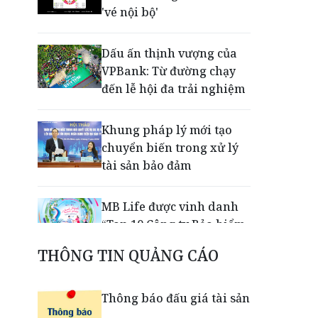
'vé nội bộ'
Dấu ấn thịnh vượng của
VPBank: Từ đường chạy
đến lễ hội đa trải nghiệm
Khung pháp lý mới tạo
chuyển biến trong xử lý
tài sản bảo đảm
MB Life được vinh danh
“Top 10 Công ty Bảo hiểm
Nhân thọ uy tín 2026”
THÔNG TIN QUẢNG CÁO
VPBank, FINAN và
Thông báo đấu giá tài sản
Mastercard tiên phong