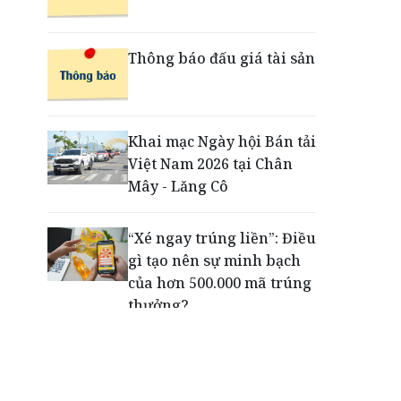
đổi mới trải nghiệm
thanh toán cho doanh
nghiệp với thẻ ghi nợ phi
Thông báo đấu giá tài sản
vật lý
Cuộc tìm kiếm và vá lại
Khai mạc Ngày hội Bán tải
những 'trái tim lỗi'
Việt Nam 2026 tại Chân
Mây - Lăng Cô
“Xé ngay trúng liền”: Điều
gì tạo nên sự minh bạch
của hơn 500.000 mã trúng
thưởng?
Khách hàng lựa chọn 750
căn nhà ở xã hội Phú