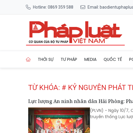
Hotline: 0869 359 588
Email: baodientuphapl
Trang chủ Tag
THỜI SỰ
TƯ PHÁP
MEDIA
QUỐC TẾ
P
TỪ KHÓA: # KỶ NGUYÊN PHÁT T
Lực lượng An ninh nhân dân Hải Phòng: Phá
(PLVN) - Ngày 10/7,
truyền thống Lực lư