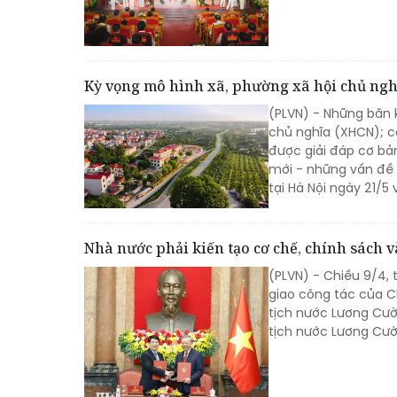
Kỳ vọng mô hình xã, phường xã hội chủ ngh
(PLVN) - Những băn 
chủ nghĩa (XHCN); c
được giải đáp cơ bản
mới - những vấn đề l
tại Hà Nội ngày 21/5 
Nhà nước phải kiến tạo cơ chế, chính sách 
(PLVN) - Chiều 9/4, 
giao công tác của C
tịch nước Lương Cườ
tịch nước Lương Cườ