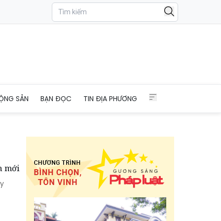
ỘNG SẢN
BẠN ĐỌC
TIN ĐỊA PHƯƠNG
n mới
ày