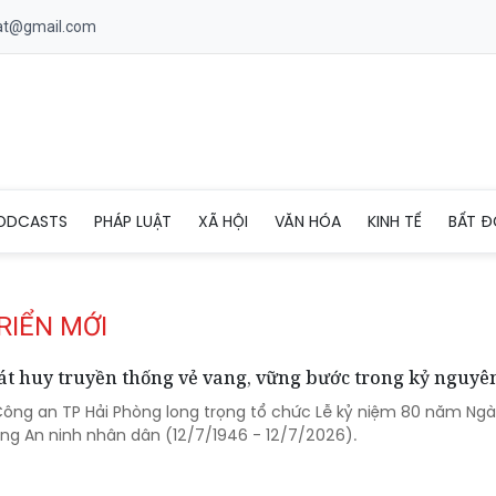
uat@gmail.com
ODCASTS
PHÁP LUẬT
XÃ HỘI
VĂN HÓA
KINH TẾ
BẤT Đ
RIỂN MỚI
t huy truyền thống vẻ vang, vững bước trong kỷ nguyê
 Công an TP Hải Phòng long trọng tổ chức Lễ kỷ niệm 80 năm Ng
ợng An ninh nhân dân (12/7/1946 - 12/7/2026).