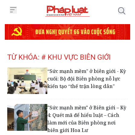
Trang chủ Tag
TỪ KHÓA: # KHU VỰC BIÊN GIỚI
“Sức mạnh mềm” ở biên giới - Kỳ
cuối: Bộ đội Biên phòng nỗ lực
kiến tạo “thế trận lòng dân”
"Sức mạnh mềm" ở Biên giới – Kỳ
4: Quét mã để hiểu luật – Cách
làm mới của Biên phòng nơi
biên giới Hoa Lư