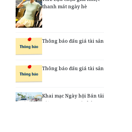
thanh mát ngày hè
Nắm chuỗi phân phối ô tô
và VETC, Tasco (HUT) thu
gần 21.900 tỷ đồng trong
nửa đầu năm
Thông báo đấu giá tài sản
Thông báo đấu giá tài sản
Khai mạc Ngày hội Bán tải
Việt Nam 2026 tại Chân
Mây - Lăng Cô
“Xé ngay trúng liền”: Điều