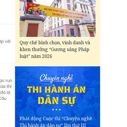
p với
Quy chế bình chọn, vinh danh và
khen thưởng “Gương sáng Pháp
luật” năm 2026
bạc run
ừa thì
 đó là
 Câu
Phát động Cuộc thi “Chuyện nghề
Thi hành án dân sự” lần thứ III