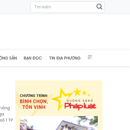
ỘNG SẢN
BẠN ĐỌC
TIN ĐỊA PHƯƠNG
thống
ga
số 1 TP