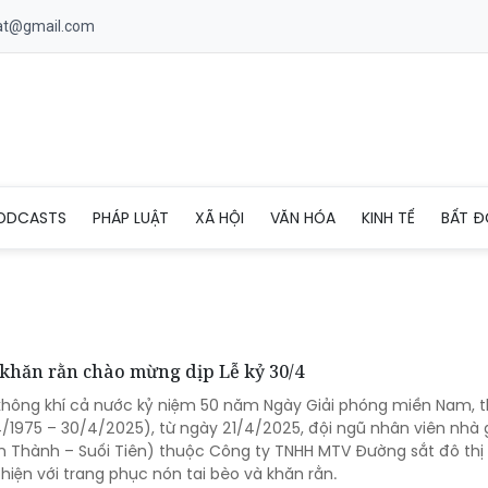
uat@gmail.com
ODCASTS
PHÁP LUẬT
XÃ HỘI
VĂN HÓA
KINH TẾ
BẤT Đ
 khăn rằn chào mừng dịp Lễ kỷ 30/4
không khí cả nước kỷ niệm 50 năm Ngày Giải phóng miền Nam, 
/1975 – 30/4/2025), từ ngày 21/4/2025, đội ngũ nhân viên nhà 
n Thành – Suối Tiên) thuộc Công ty TNHH MTV Đường sắt đô thị 
iện với trang phục nón tai bèo và khăn rằn.