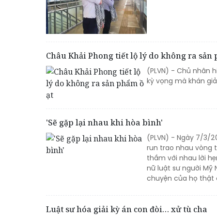
Châu Khải Phong tiết lộ lý do không ra sản 
(PLVN) - Chủ nhân h
kỳ vọng mà khán giả
'Sẽ gặp lại nhau khi hòa bình'
(PLVN) - Ngày 7/3/20
run trao nhau vòng 
thầm với nhau lời hẹ
nữ luật sư người Mỹ
chuyện của họ thật 
Luật sư hóa giải kỳ án con đòi… xử tù cha