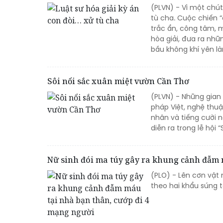
(PLVN) - Vì một chút
tù cha. Cuộc chiến “
trắc ẩn, công tâm, m
hòa giải, đưa ra nhữn
bầu không khí yên là
Sôi nổi sắc xuân miệt vườn Cần Thơ
(PLVN) - Những gian
pháp Việt, nghệ thu
nhân và tiếng cười 
diễn ra trong lễ hội
Nữ sinh đói ma túy gây ra khung cảnh đẫm 
(PLO) - Lên cơn vật 
theo hai khẩu súng t