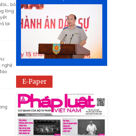
 đòi… bỏ
ng lòng
uyết
ả lại
hư
c nghệ
 đáo
E-Paper
mang