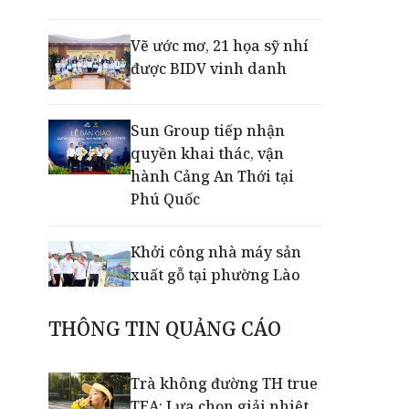
Vẽ ước mơ, 21 họa sỹ nhí
được BIDV vinh danh
Sun Group tiếp nhận
quyền khai thác, vận
hành Cảng An Thới tại
Phú Quốc
Khởi công nhà máy sản
xuất gỗ tại phường Lào
Cai
THÔNG TIN QUẢNG CÁO
Nối lại đường bay Cần
Thơ - Đà Lạt sau gần 6
Trà không đường TH true
năm
TEA: Lựa chọn giải nhiệt