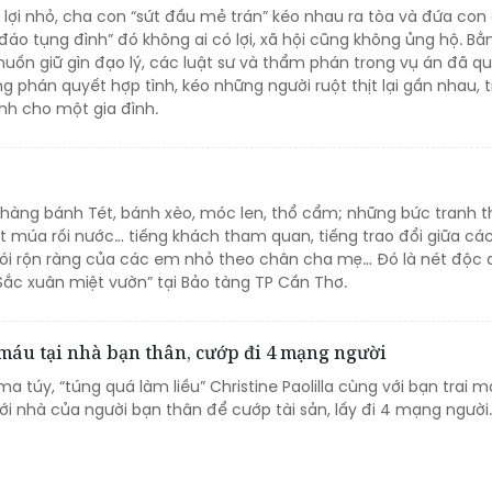
 lợi nhỏ, cha con “sứt đầu mẻ trán” kéo nhau ra tòa và đứa con
đáo tụng đình” đó không ai có lợi, xã hội cũng không ủng hộ. Bằ
uốn giữ gìn đạo lý, các luật sư và thẩm phán trong vụ án đã q
g phán quyết hợp tình, kéo những người ruột thịt lại gần nhau, tr
nh cho một gia đình.
 hàng bánh Tét, bánh xèo, móc len, thổ cẩm; những bức tranh t
ật múa rối nước… tiếng khách tham quan, tiếng trao đổi giữa cá
nói rộn ràng của các em nhỏ theo chân cha mẹ… Đó là nét độc
 “Sắc xuân miệt vườn” tại Bảo tàng TP Cần Thơ.
máu tại nhà bạn thân, cướp đi 4 mạng người
ma túy, “túng quá làm liều” Christine Paolilla cùng với bạn trai 
ới nhà của người bạn thân để cướp tài sản, lấy đi 4 mạng người.