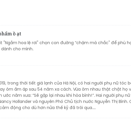
phẩm ồ ạt
it "Ngắm hoa lệ rơi" chọn con đường “chậm mà chắc" để phù hợ
 dành cho mình.
19, trong thời tiết giá lạnh của Hà Nội, có hai người phụ nữ tóc 
tay ôm ấm áp sau 54 năm xa cách. Vừa ôm nhau thật chặt họ v
n ước năm xưa: “Sẽ gặp lại nhau khi hòa bình!”. Hai người phụ nữ
 Nancy Hollander và nguyên Phó Chủ tịch nước Nguyễn Thị Bình.
cảm động cho dù hơn nửa thế kỷ đã trôi qua....