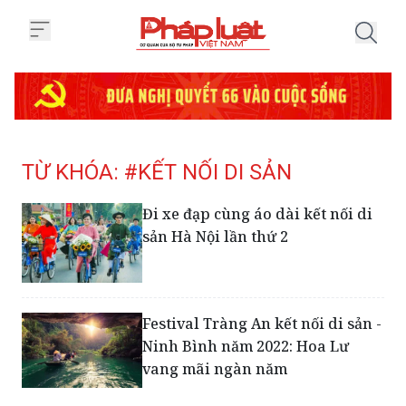
Trang chủ Tag
TỪ KHÓA: #KẾT NỐI DI SẢN
Đi xe đạp cùng áo dài kết nối di
sản Hà Nội lần thứ 2
Festival Tràng An kết nối di sản -
Ninh Bình năm 2022: Hoa Lư
vang mãi ngàn năm