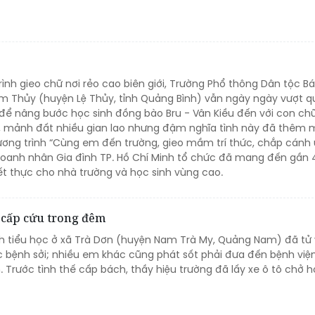
ình gieo chữ nơi rẻo cao biên giới, Trường Phổ thông Dân tộc Bá
m Thủy (huyện Lệ Thủy, tỉnh Quảng Bình) vẫn ngày ngày vượt q
ể nâng bước học sinh đồng bào Bru - Vân Kiều đến với con chữ
 mảnh đất nhiều gian lao nhưng đậm nghĩa tình này đã thêm 
ương trình “Cùng em đến trường, gieo mầm trí thức, chắp cánh
oanh nhân Gia đình TP. Hồ Chí Minh tổ chức đã mang đến gần
iết thực cho nhà trường và học sinh vùng cao.
i cấp cứu trong đêm
nh tiểu học ở xã Trà Dơn (huyện Nam Trà My, Quảng Nam) đã tử
c bệnh sởi; nhiều em khác cũng phát sốt phải đưa đến bệnh việ
Trước tình thế cấp bách, thầy hiệu trường đã lấy xe ô tô chở h