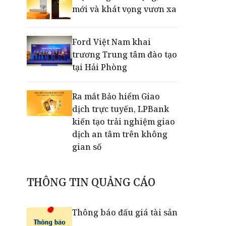
mới và khát vọng vươn xa
Ford Việt Nam khai
trương Trung tâm đào tạo
tại Hải Phòng
Ra mắt Bảo hiểm Giao
dịch trực tuyến, LPBank
kiến tạo trải nghiệm giao
dịch an tâm trên không
gian số
Dấu mốc khẳng định năng
THÔNG TIN QUẢNG CÁO
lực vận hành và thích ứng
của TCIT
Thông báo đấu giá tài sản