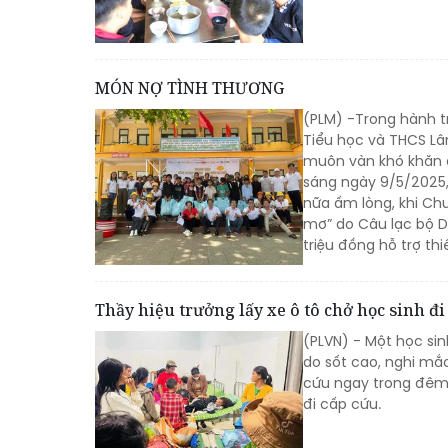
MÓN NỢ TÌNH THƯƠNG
(PLM) -Trong hành tr
Tiểu học và THCS Lâ
muôn vàn khó khăn đ
sáng ngày 9/5/2025,
nữa ấm lòng, khi Ch
mơ” do Câu lạc bộ D
triệu đồng hỗ trợ th
Thầy hiệu trưởng lấy xe ô tô chở học sinh đ
(PLVN) - Một học si
do sốt cao, nghi mắ
cứu ngay trong đêm. 
đi cấp cứu.