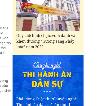
n trú
ua
Quy chế bình chọn, vinh danh và
. Vào
khen thưởng “Gương sáng Pháp
một lần
luật” năm 2026
 ước
 400
 vong
n cấp
ọc sinh
Phát động Cuộc thi “Chuyện nghề
Thi hành án dân sự” lần thứ III