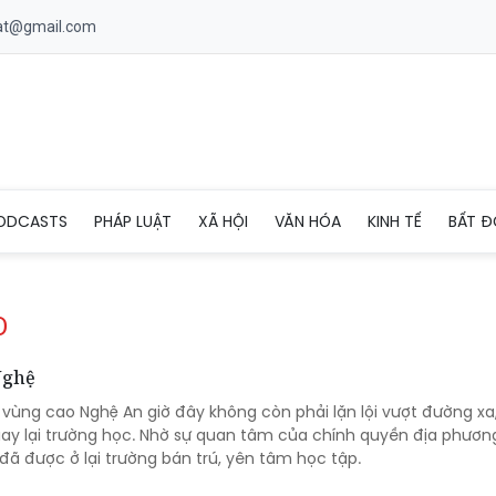
uat@gmail.com
ODCASTS
PHÁP LUẬT
XÃ HỘI
VĂN HÓA
KINH TẾ
BẤT Đ
O
Nghệ
vùng cao Nghệ An giờ đây không còn phải lặn lội vượt đường xa,
quay lại trường học. Nhờ sự quan tâm của chính quyền địa phươn
ã được ở lại trường bán trú, yên tâm học tập.