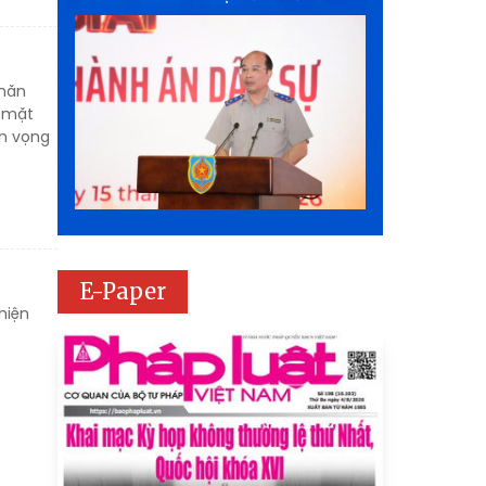
khăn
p mặt
ện vọng
E-Paper
hiện