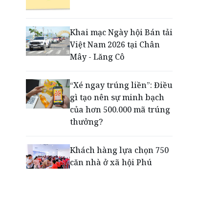
Động lực cho doanh
nghiệp nhà nước: Giải bài
toán thưởng vượt kế
Khai mạc Ngày hội Bán tải
hoạch
Việt Nam 2026 tại Chân
Mây - Lăng Cô
Phú Quốc - Thiên đường
lập nghiệp của người trẻ
“Xé ngay trúng liền”: Điều
toàn cầu
gì tạo nên sự minh bạch
của hơn 500.000 mã trúng
thưởng?
Khách hàng lựa chọn 750
căn nhà ở xã hội Phú
Cường Home – Phú Quý
trong hơn 3 giờ
Thông báo tìm người