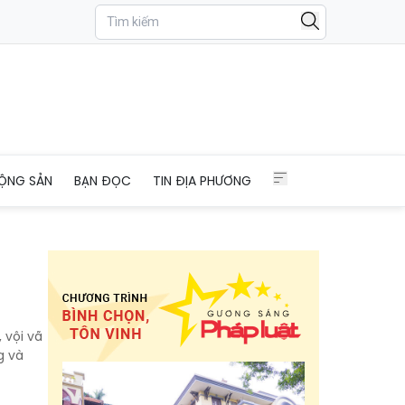
ỘNG SẢN
BẠN ĐỌC
TIN ĐỊA PHƯƠNG
 vội vã
g và