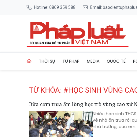
Hotline: 0869 359 588
Email: baodientuphapl
Trang chủ Tag
THỜI SỰ
TƯ PHÁP
MEDIA
QUỐC TẾ
P
TỪ KHÓA: #HỌC SINH VÙNG CA
Bữa cơm trưa ấm lòng học trò vùng cao xứ 
Nhiều học sinh THCS 
về nhà ăn trưa rồi 
nhà trường, các em đ