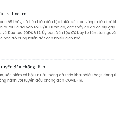
áu vì học trò
ơng 58 thầy, cô tiêu biểu dân tộc thiểu số, các vùng miền khó 
n ra tại Hà Nội vào tối 17/11. Trước đó, các thầy cô đã có dịp gặ
c và Đào tạo (GD&ĐT), Ủy ban Dân tộc để bày tỏ tâm tư, nguy
o học trò cùng miền đất còn nhiều gian khó.
 tuyến đầu chống dịch
ua, Bảo hiểm xã hội TP Hải Phòng đã triển khai nhiều hoạt động t
ồng hành với tuyến đầu chống dịch COVID-19.