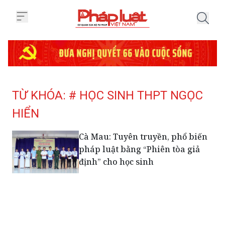
Trang chủ Tag
TỪ KHÓA: # HỌC SINH THPT NGỌC
HIỂN
Cà Mau: Tuyên truyền, phổ biến
pháp luật bằng “Phiên tòa giả
định” cho học sinh