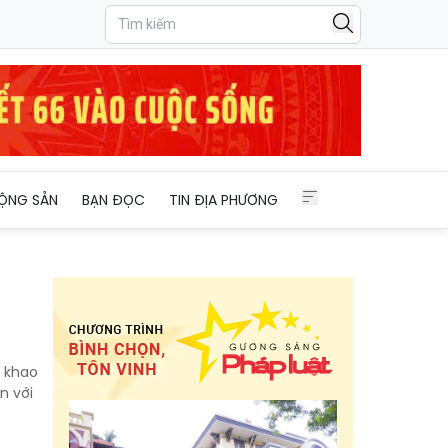
ỘNG SẢN
BẠN ĐỌC
TIN ĐỊA PHƯƠNG
n khao
n với