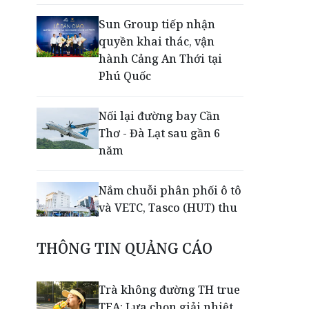
Sun Group tiếp nhận
quyền khai thác, vận
hành Cảng An Thới tại
Phú Quốc
Nối lại đường bay Cần
Thơ - Đà Lạt sau gần 6
năm
Nắm chuỗi phân phối ô tô
và VETC, Tasco (HUT) thu
gần 21.900 tỷ đồng trong
nửa đầu năm
THÔNG TIN QUẢNG CÁO
Khép lại giải Aerobic Cúp
Trà không đường TH true
Nestlé MILO 2026: Sân
TEA: Lựa chọn giải nhiệt