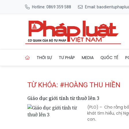
Hotline: 0869 359 588
Email: baodientuphapl
Trang chủ Tag
THỜI SỰ
TƯ PHÁP
MEDIA
QUỐC TẾ
P
TỪ KHÓA: #HOÀNG THU HIỀN
Giáo dục giới tính từ thuở lên 3
(PLO) - Cho rằng bố
khát tìm hiểu, chị 
con.