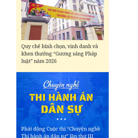
Quy chế bình chọn, vinh danh và
khen thưởng “Gương sáng Pháp
luật” năm 2026
Phát động Cuộc thi “Chuyện nghề
Thi hành án dân sự” lần thứ III