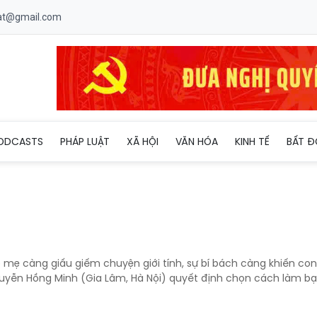
uat@gmail.com
ODCASTS
PHÁP LUẬT
XÃ HỘI
VĂN HÓA
KINH TẾ
BẤT Đ
 mẹ càng giấu giếm chuyện giới tính, sự bí bách càng khiến co
Nguyễn Hồng Minh (Gia Lâm, Hà Nội) quyết định chọn cách làm bạ