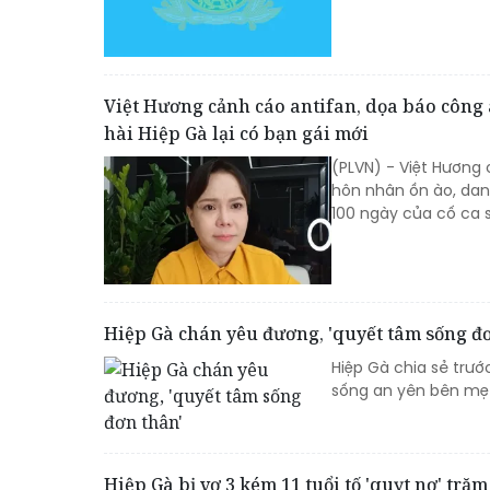
Việt Hương cảnh cáo antifan, dọa báo công 
hài Hiệp Gà lại có bạn gái mới
(PLVN) - Việt Hương 
hôn nhân ồn ào, danh
100 ngày của cố ca sĩ
Hiệp Gà chán yêu đương, 'quyết tâm sống đ
Hiệp Gà chia sẻ trướ
sống an yên bên mẹ g
Hiệp Gà bị vợ 3 kém 11 tuổi tố 'quỵt nợ' trăm