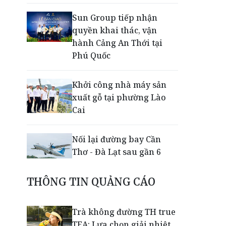
Sun Group tiếp nhận
quyền khai thác, vận
hành Cảng An Thới tại
Phú Quốc
Khởi công nhà máy sản
xuất gỗ tại phường Lào
Cai
Nối lại đường bay Cần
Thơ - Đà Lạt sau gần 6
năm
THÔNG TIN QUẢNG CÁO
Nắm chuỗi phân phối ô tô
và VETC, Tasco (HUT) thu
Trà không đường TH true
gần 21.900 tỷ đồng trong
TEA: Lựa chọn giải nhiệt