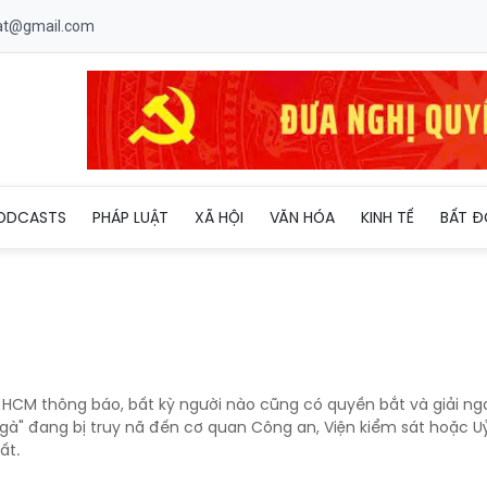
uat@gmail.com
ODCASTS
PHÁP LUẬT
XÃ HỘI
VĂN HÓA
KINH TẾ
BẤT Đ
 HCM thông báo, bất kỳ người nào cũng có quyền bắt và giải n
 gà" đang bị truy nã đến cơ quan Công an, Viện kiểm sát hoặc U
ất.