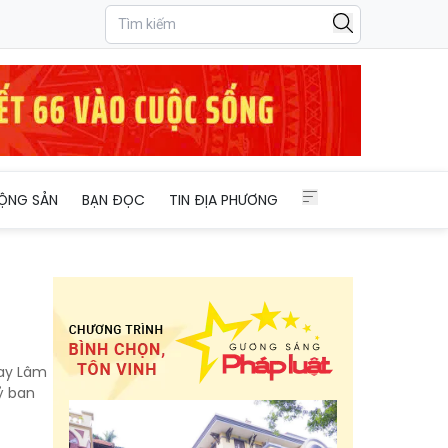
ỘNG SẢN
BẠN ĐỌC
TIN ĐỊA PHƯƠNG
gay Lâm
ỷ ban