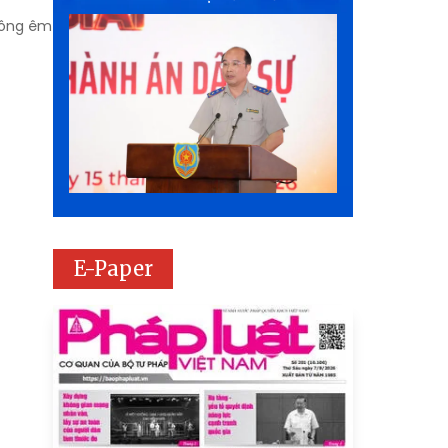
không êm
E-Paper