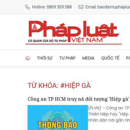
Hotline: 0869 359 588
Email: baodientuphapl
Trang chủ Tag
THỜI SỰ
TƯ PHÁP
MEDIA
QUỐC TẾ
P
TỪ KHÓA: #HIỆP GÀ
Công an TP HCM truy nã đối tượng 'Hiệp gà'
(PLVN) - Công an TP
Thiên Hiệp hay "Hiệp
nhân dân nơi gần nh