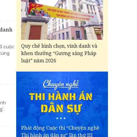
 danh
Quy chế bình chọn, vinh danh và
 3 cuộc
khen thưởng “Gương sáng Pháp
 cúng
luật” năm 2026
anh
'.
Phát động Cuộc thi “Chuyện nghề
Thi hành án dân sự” lần thứ III