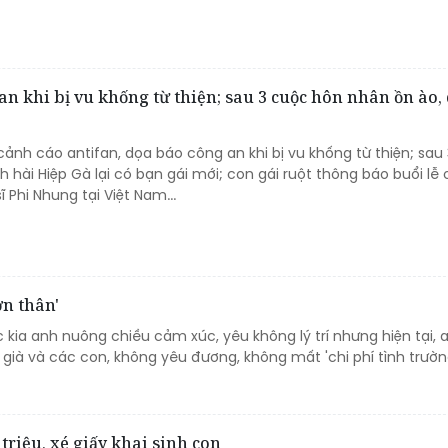
an khi bị vu khống từ thiện; sau 3 cuộc hôn nhân ồn ào,
cảnh cáo antifan, dọa báo công an khi bị vu khống từ thiện; sau
 hài Hiệp Gà lại có bạn gái mới; con gái ruột thông báo buổi lễ
 Phi Nhung tại Việt Nam...
ơn thân'
c kia anh nuông chiều cảm xúc, yêu không lý trí nhưng hiện tại, 
ià và các con, không yêu đương, không mất 'chi phí tình trường
 triệu, xé giấy khai sinh con