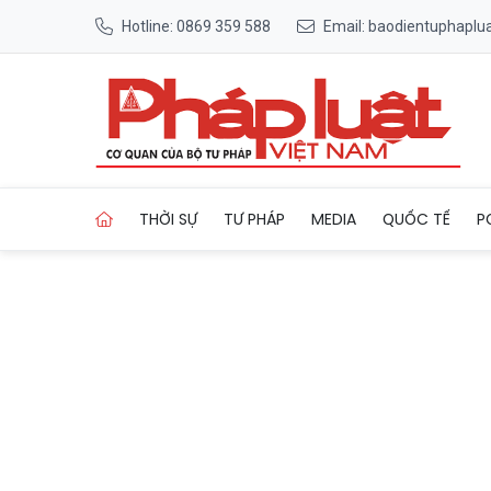
Hotline: 0869 359 588
Email: baodientuphapl
Trang chủ Hiệp Gà chán yêu 
THỜI SỰ
TƯ PHÁP
MEDIA
QUỐC TẾ
P