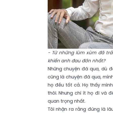
- Từ những lùm xùm đã trải
khiến anh đau đớn nhất?
Những chuyện đã qua, dù đa
cũng là chuyện đã qua, mình
họ đều tốt cả. Họ thấy mình
thôi. Nhưng chí ít họ đi và đ
quan trọng nhất.
Tôi nhận ra rằng đúng là lâ