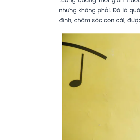
tưởng quãng thời gian trước
nhưng không phải. Đó là quã
đình, chăm sóc con cái, đượ