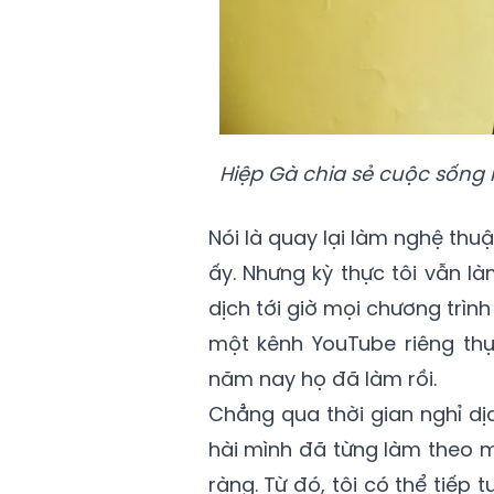
Hiệp Gà chia sẻ cuộc sống h
Nói là quay lại làm nghệ thuậ
ấy. Nhưng kỳ thực tôi vẫn l
dịch tới giờ mọi chương trình 
một kênh YouTube riêng thự
năm nay họ đã làm rồi.
Chẳng qua thời gian nghỉ dị
hài mình đã từng làm theo m
ràng. Từ đó, tôi có thể tiếp