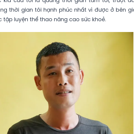
 kia của tôi là quãng thời gian tăm tối, trượt dà
ng thời gian tôi hạnh phúc nhất vì được ở bên gi
c tập luyện thể thao nâng cao sức khoẻ.