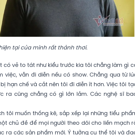
iện tại của mình rất thảnh thơi.
t có vẻ to tát như kiểu trước kia tôi chẳng làm gì c
àm việc, vẫn đi diễn nếu có show. Chẳng qua từ lú
bị hạn chế và cắt nên tôi đi diễn ít hơn. Việc tôi tạ
c ra cũng chẳng có gì lớn lắm. Các nghệ sĩ ba
ch tôi muốn thống kê, sắp xếp lại những tiểu phẩ
ột chủ đề để mọi người theo dõi cho liền mạch r
 tục ra các sản phẩm mới. Ý tưởng cụ thể tôi và đạ