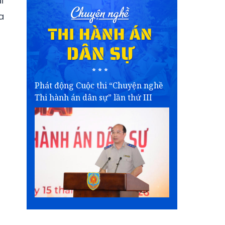
i
a
Phát động Cuộc thi “Chuyện nghề
Thi hành án dân sự” lần thứ III