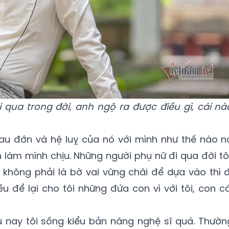
 qua trong đời, anh ngộ ra được điều gì, cái nà
u đớn và hệ luỵ của nó với mình như thế nào n
 làm mình chịu. Những người phụ nữ đi qua đời tôi
 không phải là bờ vai vững chãi để dựa vào thì đ
ều để lại cho tôi những đứa con vì với tôi, con cá
u nay tôi sống kiểu bản năng nghệ sĩ quá. Thườn