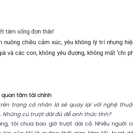
ết tâm sống đơn thân'
h nuông chiều cảm xúc, yêu không lý trí nhưng hiệ
già và các con, không yêu đương, không mất 'chi ph
 quan tâm tài chính
ên trang cá nhân là sẽ quay lại với nghệ thuật
Những cú trượt dài đủ để anh thức tỉnh?
úng, tôi chưa bao giờ trượt dài cả. Nhiều người c