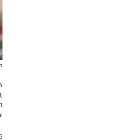
o
ó
,
i
i
g