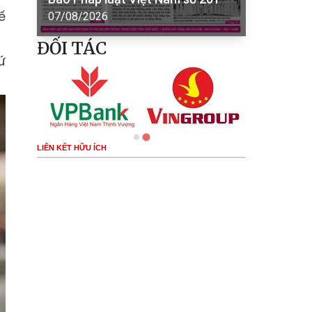
ế
07/08/2026
ĐỐI TÁC
ứ
LIÊN KẾT HỮU ÍCH