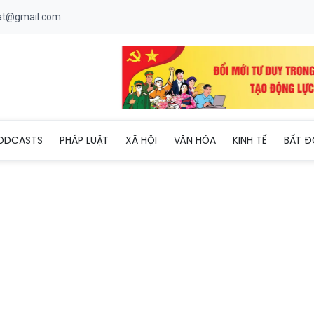
uat@gmail.com
đương, 'quyết tâm sống đơn thân'
ODCASTS
PHÁP LUẬT
XÃ HỘI
VĂN HÓA
KINH TẾ
BẤT Đ