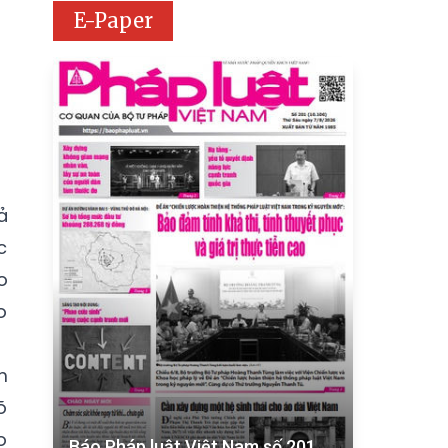
E-Paper
ả
c
o
o
m
õ
o
Báo Pháp luật Việt Nam số 201