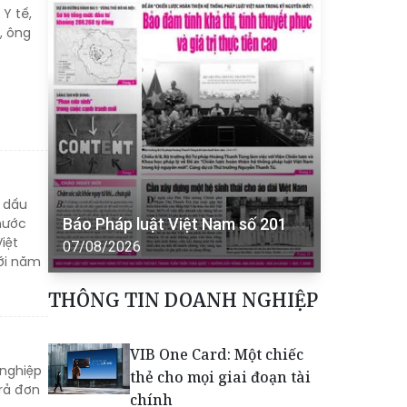
Y tế,
, ông
ó dấu
Báo Pháp luật Việt Nam số 201
 nước
iệt
07/08/2026
ới năm
THÔNG TIN DOANH NGHIỆP
VIB One Card: Một chiếc
 nghiệp
thẻ cho mọi giai đoạn tài
trả đơn
chính