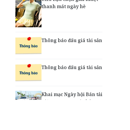
thanh mát ngày hè
Nắm chuỗi phân phối ô tô
và VETC, Tasco (HUT) thu
gần 21.900 tỷ đồng trong
nửa đầu năm
Thông báo đấu giá tài sản
Thông báo đấu giá tài sản
Khai mạc Ngày hội Bán tải
Việt Nam 2026 tại Chân
Mây - Lăng Cô
“Xé ngay trúng liền”: Điều