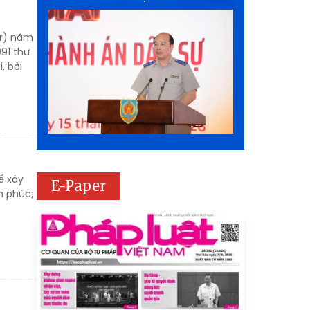
er) năm
91 thư
, bởi
ế xây
E-Paper
h phúc;