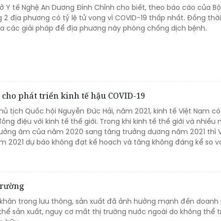
ở Y tế Nghệ An Dương Đình Chỉnh cho biết, theo báo cáo của Bộ 
 2 địa phương có tỷ lệ tử vong vì COVID-19 thấp nhất. Đồng thời
a các giải pháp để địa phương này phòng chống dịch bệnh.
 cho phát triển kinh tế hậu COVID-19
hủ tịch Quốc hội Nguyễn Đức Hải, năm 2021, kinh tế Việt Nam c
ồng điệu với kinh tế thế giới. Trong khi kinh tế thế giới và nhiều
rưởng âm của năm 2020 sang tăng trưởng dương năm 2021 thì V
m 2021 dự báo không đạt kế hoạch và tăng không đáng kể so v
trường
khăn trong lưu thông, sản xuất đã ảnh hưởng mạnh đến doanh
thể sản xuất, nguy cơ mất thị trường nước ngoài do không thể 