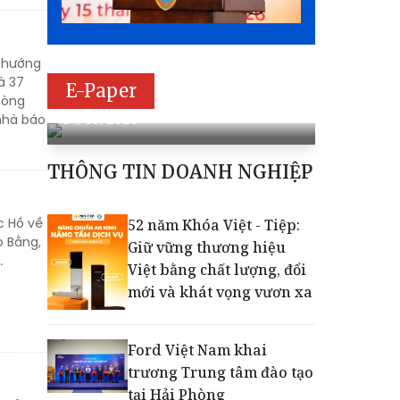
à hướng
à 37
E-Paper
Báo Pháp luật Việt Nam số 198
hòng
04/08/2026
 nhà báo
THÔNG TIN DOANH NGHIỆP
c Hồ về
52 năm Khóa Việt - Tiệp:
o Bằng,
Giữ vững thương hiệu
.
Việt bằng chất lượng, đổi
mới và khát vọng vươn xa
Ford Việt Nam khai
trương Trung tâm đào tạo
tại Hải Phòng