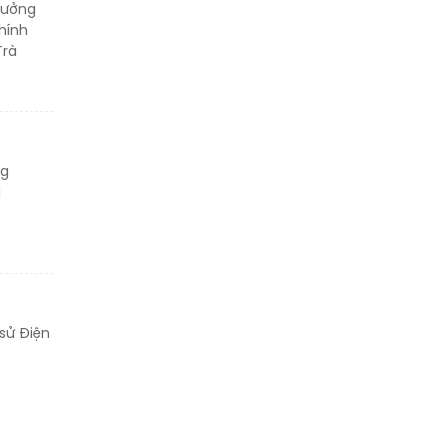
rưởng
hính
Trà
ng
ủ
sử Điện