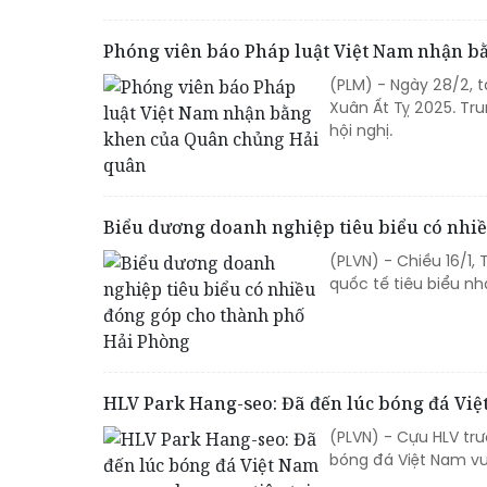
Phóng viên báo Pháp luật Việt Nam nhận b
(PLM) - Ngày 28/2, 
Xuân Ất Tỵ 2025. Tru
hội nghị.
Biểu dương doanh nghiệp tiêu biểu có nhi
(PLVN) - Chiều 16/1,
quốc tế tiêu biểu nh
HLV Park Hang-seo: Đã đến lúc bóng đá Việ
(PLVN) - Cựu HLV tr
bóng đá Việt Nam vư