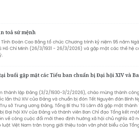
lan toả sứ mệnh
, Tỉnh Đoàn Cao Bằng tổ chức Chương trình kỷ niệm 95 năm Ng
 Hồ Chí Minh (26/3/1931 - 26/3/2026) và gặp mặt các thế hệ c
ỳ.
ại buổi gặp mặt các Tiểu ban chuẩn bị Đại hội XIV và B
m thành lập Đảng (3/2/1930-3/2/2026), chào mừng thành công
uốc lần thứ XIV của Đảng và chuẩn bị đón Tết Nguyên đán Bính N
i Trụ sở Trung ương Đảng, Tổng Bí thư Tô Lâm đã gặp mặt thành 
bị Đại hội XIV của Đảng và thành viên Ban Chỉ đạo Tổng kết mộ
tiễn về công cuộc đổi mới theo định hướng xã hội chủ nghĩa 40
 luật Việt Nam trân trọng giới thiệu toàn văn phát biểu của Tổng