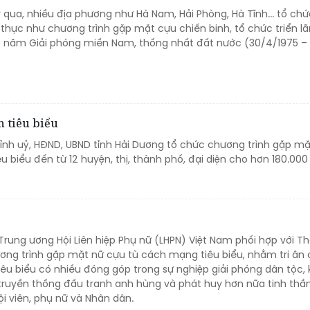
qua, nhiều địa phương như Hà Nam, Hải Phòng, Hà Tĩnh... tổ chứ
 thực như chương trình gặp mặt cựu chiến binh, tổ chức triển lã
0 năm Giải phóng miền Nam, thống nhất đất nước (30/4/1975 –
n tiêu biểu
Tỉnh uỷ, HĐND, UBND tỉnh Hải Dương tổ chức chương trình gặp mặ
êu biểu đến từ 12 huyện, thị, thành phố, đại diện cho hơn 180.000
Trung ương Hội Liên hiệp Phụ nữ (LHPN) Việt Nam phối hợp với T
ng trình gặp mặt nữ cựu tù cách mạng tiêu biểu, nhằm tri ân 
êu biểu có nhiều đóng góp trong sự nghiệp giải phóng dân tộc, 
truyền thống đấu tranh anh hùng và phát huy hơn nữa tinh thầ
i viên, phụ nữ và Nhân dân.