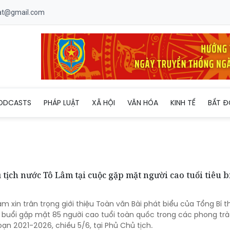
uat@gmail.com
ODCASTS
PHÁP LUẬT
XÃ HỘI
VĂN HÓA
KINH TẾ
BẤT Đ
 tịch nước Tô Lâm tại cuộc gặp mặt người cao tuổi tiêu b
am xin trân trọng giới thiệu Toàn văn Bài phát biểu của Tổng Bí t
 buổi gặp mặt 85 người cao tuổi toàn quốc trong các phong trà
ạn 2021-2026, chiều 5/6, tại Phủ Chủ tịch.