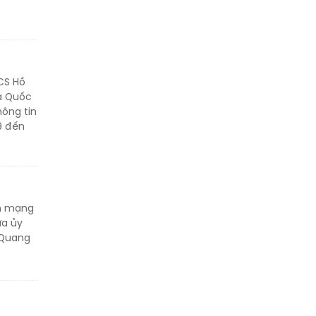
CS Hồ
ủa Quốc
hông tin
9 đến
ch mạng
ừa ủy
 Quang