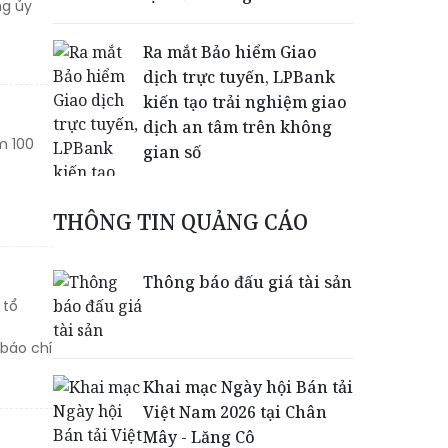
ng ủy
Ra mắt Bảo hiểm Giao
dịch trực tuyến, LPBank
kiến tạo trải nghiệm giao
dịch an tâm trên không
m 100
gian số
THÔNG TIN QUẢNG CÁO
Thông báo đấu giá tài sản
 tổ
 báo chí
Dấu mốc khẳng định năng
Khai mạc Ngày hội Bán tải
lực vận hành và thích ứng
Việt Nam 2026 tại Chân
của TCIT
Mây - Lăng Cô