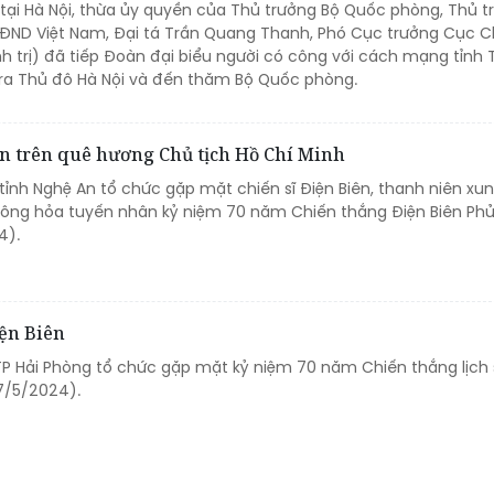
 tại Hà Nội, thừa ủy quyền của Thủ trưởng Bộ Quốc phòng, Thủ t
QĐND Việt Nam, Đại tá Trần Quang Thanh, Phó Cục trưởng Cục C
h trị) đã tiếp Đoàn đại biểu người có công với cách mạng tỉnh 
 ra Thủ đô Hà Nội và đến thăm Bộ Quốc phòng.
ên trên quê hương Chủ tịch Hồ Chí Minh
tỉnh Nghệ An tổ chức gặp mặt chiến sĩ Điện Biên, thanh niên xu
ông hỏa tuyến nhân kỷ niệm 70 năm Chiến thắng Điện Biên Ph
4).
iện Biên
 TP Hải Phòng tổ chức gặp mặt kỷ niệm 70 năm Chiến thắng lịch 
7/5/2024).