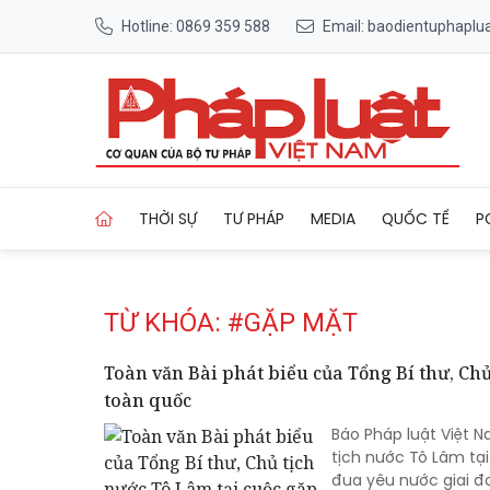
Hotline: 0869 359 588
Email: baodientuphapl
Trang chủ Tag
THỜI SỰ
TƯ PHÁP
MEDIA
QUỐC TẾ
P
TỪ KHÓA: #GẶP MẶT
Toàn văn Bài phát biểu của Tổng Bí thư, Chủ
toàn quốc
Báo Pháp luật Việt N
tịch nước Tô Lâm tại
đua yêu nước giai đo