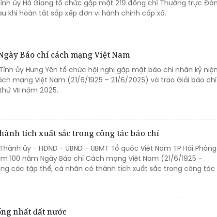
 Tỉnh ủy Hà Giang tổ chức gặp mặt 219 đồng chí Thường trực Đả
u khi hoàn tất sắp xếp đơn vị hành chính cấp xã.
 Ngày Báo chí cách mạng Việt Nam
 Tỉnh ủy Hưng Yên tổ chức hội nghị gặp mặt báo chí nhân kỷ niệ
ch mạng Việt Nam (21/6/1925 – 21/6/2025) và trao Giải báo chí
thứ VII năm 2025.
hành tích xuất sắc trong công tác báo chí
, Thành ủy - HĐND - UBND - UBMT Tổ quốc Việt Nam TP Hải Phòng
ệm 100 năm Ngày Báo chí Cách mạng Việt Nam (21/6/1925 –
ng các tập thể, cá nhân có thành tích xuất sắc trong công tác
ống nhất đất nước