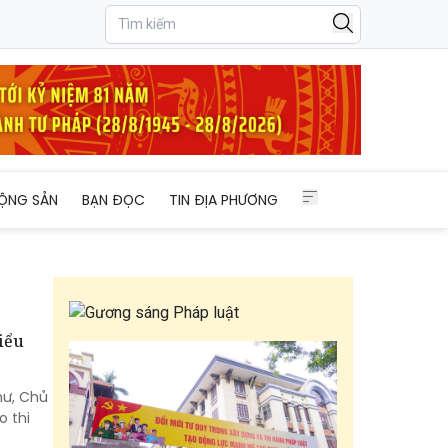
ỘNG SẢN
BẠN ĐỌC
TIN ĐỊA PHƯƠNG
iểu
hư, Chủ
o thi