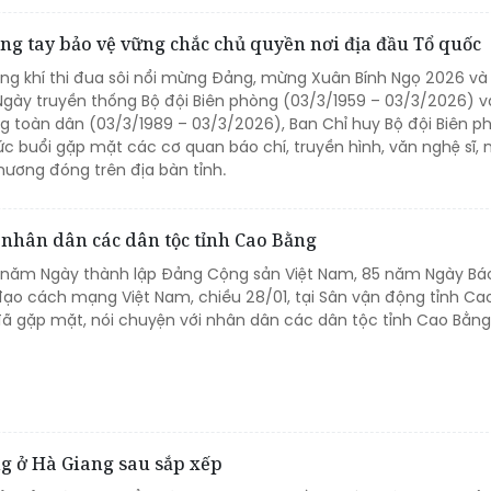
ng tay bảo vệ vững chắc chủ quyền nơi địa đầu Tổ quốc
ông khí thi đua sôi nổi mừng Đảng, mừng Xuân Bính Ngọ 2026 v
Ngày truyền thống Bộ đội Biên phòng (03/3/1959 – 03/3/2026) v
 toàn dân (03/3/1989 – 03/3/2026), Ban Chỉ huy Bộ đội Biên p
c buổi gặp mặt các cơ quan báo chí, truyền hình, văn nghệ sĩ,
hương đóng trên địa bàn tỉnh.
 nhân dân các dân tộc tỉnh Cao Bằng
 năm Ngày thành lập Đảng Cộng sản Việt Nam, 85 năm Ngày Bá
 đạo cách mạng Việt Nam, chiều 28/01, tại Sân vận động tỉnh Ca
đã gặp mặt, nói chuyện với nhân dân các dân tộc tỉnh Cao Bằng
g ở Hà Giang sau sắp xếp