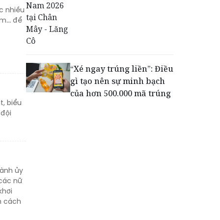
c nhiều
Động lực cho doanh
m... để
nghiệp nhà nước: Giải bài
toán thưởng vượt kế
hoạch
“Xé ngay trúng liền”: Điều
gì tạo nên sự minh bạch
Phú Quốc - Thiên đường
của hơn 500.000 mã trúng
lập nghiệp của người trẻ
t, biểu
thưởng?
toàn cầu
 đội
Khách hàng lựa chọn 750
căn nhà ở xã hội Phú
Cường Home – Phú Quý
trong hơn 3 giờ
hành ủy
các nữ
khơi
n cách