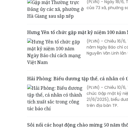
(PLVN) - Ngày 18/6,
của 73 xã, phường sa
Hưng Yên tổ chức gặp mặt kỷ niệm 100 năm
(PLVN) - Chiều 16/6,
năm Ngày Báo chí cá
Nguyễn Văn Linh lần 
Hải Phòng: Biểu dương tập thể, cá nhân có t
(PLVN) - Chiều 10/6
chức Gặp mặt kỷ ni
21/6/2025), biểu dươ
trên địa bàn TP.
Sôi nổi các hoạt động chào mừng 50 năm th