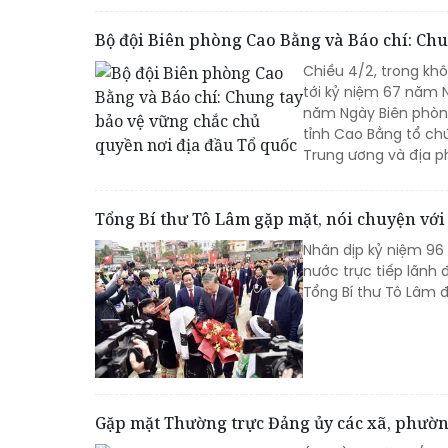
Bộ đội Biên phòng Cao Bằng và Báo chí: Chu
Chiều 4/2, trong kh
tới kỷ niệm 67 năm 
năm Ngày Biên phòng
tỉnh Cao Bằng tổ chứ
Trung ương và địa p
Tổng Bí thư Tô Lâm gặp mặt, nói chuyện với
Nhân dịp kỷ niệm 96
nước trực tiếp lãnh
Tổng Bí thư Tô Lâm 
Gặp mặt Thường trực Đảng ủy các xã, phườn