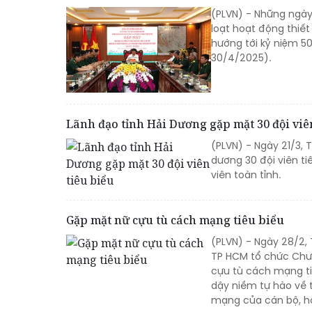
(PLVN) - Những ngày 
loạt hoạt động thiết
hướng tới kỷ niệm 5
30/4/2025).
Lãnh đạo tỉnh Hải Dương gặp mặt 30 đội viê
(PLVN) - Ngày 21/3, 
dương 30 đội viên ti
viên toàn tỉnh.
Gặp mặt nữ cựu tù cách mạng tiêu biểu
(PLVN) - Ngày 28/2, 
TP HCM tổ chức Chươ
cựu tù cách mạng ti
dậy niềm tự hào về 
mạng của cán bộ, hộ