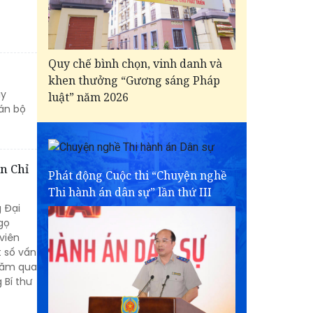
Quy chế bình chọn, vinh danh và
khen thưởng “Gương sáng Pháp
ày
luật” năm 2026
án bộ
an Chỉ
Phát động Cuộc thi “Chuyện nghề
Thi hành án dân sự” lần thứ III
 Đại
gọ
viên
t số vấn
 năm qua
 Bí thư