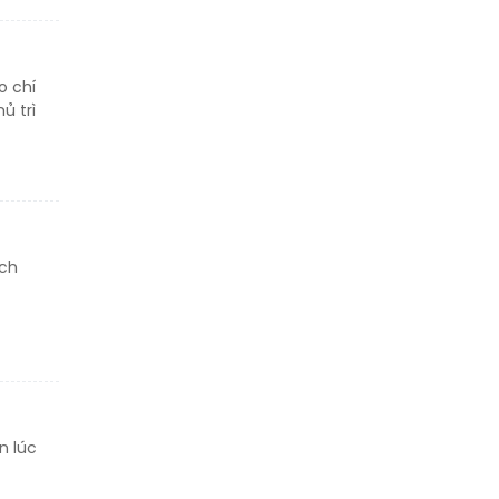
o chí
Thông báo tìm người
ủ trì
thân
Thông báo tìm người
thân
ách
n lúc