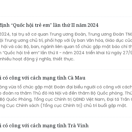
định “Quốc hội trẻ em” lần thứ II năm 2024
2024, tại trụ sở cơ quan Trung ương Đoàn, Trung ương Đoàn TN
ội Trung ương chủ trì, phối hợp với Ủy ban Văn hóa, Giáo dục c
hội và các Bộ, ban, ngành liên quan tổ chức gặp mặt báo chí t
h “Quốc hội trẻ em” lần thứ II - năm 2024 triển khai từ ngày 27/
hiều hoạt động ý nghĩa, thiết thực.
 có công với cách mạng tỉnh Cà Mau
òng vừa tổ chức gặp mặt Đoàn đại biểu người có công với cá
p đoàn ra thăm Thủ đô Hà Nội và đến thăm Bộ Quốc phòng. Th
Bộ Quốc Phòng, Tổng cục Chính trị QĐND Việt Nam, Đại tá Trần
ng Cục Chính sách (Tổng cục Chính trị) chủ trì buổi gặp mặt.
 có công với cách mạng tỉnh Trà Vinh