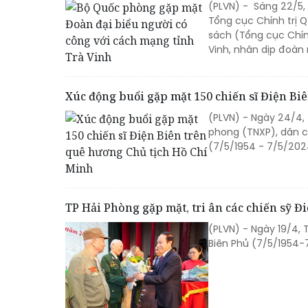
(PLVN) - Sáng 22/5,
Tổng cục Chính trị 
sách (Tổng cục Chín
Vinh, nhân dịp đoàn
Xúc động buổi gặp mặt 150 chiến sĩ Điện Bi
(PLVN) - Ngày 24/4, 
phong (TNXP), dân c
(7/5/1954 - 7/5/202
TP Hải Phòng gặp mặt, tri ân các chiến sỹ Đ
(PLVN) - Ngày 19/4,
Biên Phủ (7/5/1954-