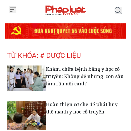
Trang chủ Tag
TỪ KHÓA: # DƯỢC LIỆU
Khám, chữa bệnh bằng y học cổ
truyền: Không để những 'con sâu
làm rầu nồi canh'
Hoàn thiện cơ chế để phát huy
thế mạnh y học cổ truyền