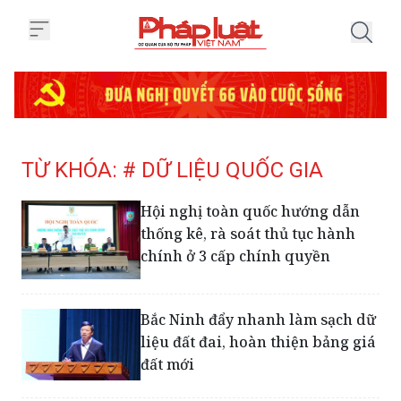
Trang chủ Tag
TỪ KHÓA: # DỮ LIỆU QUỐC GIA
Hội nghị toàn quốc hướng dẫn
thống kê, rà soát thủ tục hành
chính ở 3 cấp chính quyền
Bắc Ninh đẩy nhanh làm sạch dữ
liệu đất đai, hoàn thiện bảng giá
đất mới
Xử lý triệt để các vi phạm khai
thác IUU còn tồn đọng