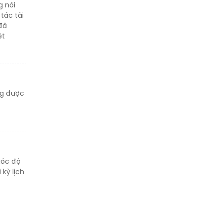
g nói
thân
tác tài
đã
ệt
Thông báo tìm người
thân
ng được
góc độ
 kỳ lịch