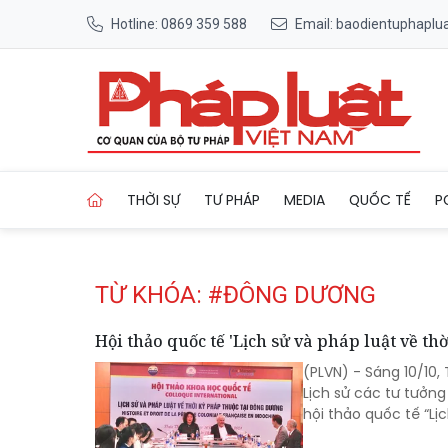
Hotline: 0869 359 588
Email: baodientuphapl
Trang chủ Tag
THỜI SỰ
TƯ PHÁP
MEDIA
QUỐC TẾ
P
TỪ KHÓA: #ĐÔNG DƯƠNG
Hội thảo quốc tế 'Lịch sử và pháp luật về t
(PLVN) - Sáng 10/10,
Lịch sử các tư tưởng
hội thảo quốc tế “Lị