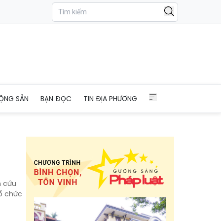
ỘNG SẢN
BẠN ĐỌC
TIN ĐỊA PHƯƠNG
n cứu
tổ chức