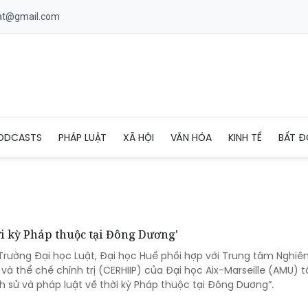
uat@gmail.com
ODCASTS
PHÁP LUẬT
XÃ HỘI
VĂN HÓA
KINH TẾ
BẤT Đ
hời kỳ Pháp thuộc tại Đông Dương'
 Trường Đại học Luật, Đại học Huế phối hợp với Trung tâm Nghiê
 và thể chế chính trị (CERHIIP) của Đại học Aix-Marseille (AMU) 
ch sử và pháp luật về thời kỳ Pháp thuộc tại Đông Dương”.