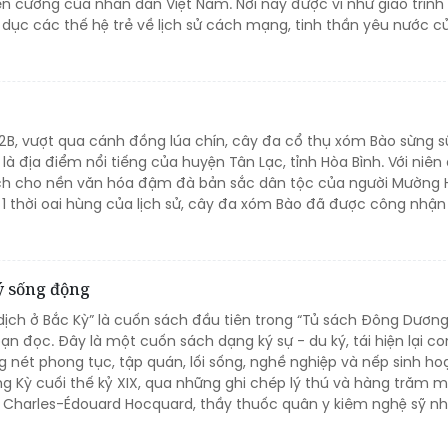
iên cường của nhân dân Việt Nam. Nơi này được ví như giáo trình
 dục các thế hệ trẻ về lịch sử cách mạng, tinh thần yêu nước c
 12B, vượt qua cánh đồng lúa chín, cây đa cổ thụ xóm Bào sừng 
 là địa điểm nổi tiếng của huyện Tân Lạc, tỉnh Hòa Bình. Với niên
tích cho nền văn hóa đậm đà bản sắc dân tộc của người Mường
 1 thời oai hùng của lịch sử, cây đa xóm Bào đã được công nhận
ý sống động
dịch ở Bắc Kỳ” là cuốn sách đầu tiên trong “Tủ sách Đông Dươn
n đọc. Đây là một cuốn sách dạng ký sự - du ký, tái hiện lại co
 nét phong tục, tập quán, lối sống, nghề nghiệp và nếp sinh ho
ng Kỳ cuối thế kỷ XIX, qua những ghi chép lý thú và hàng trăm 
 Charles-Édouard Hocquard, thầy thuốc quân y kiêm nghệ sỹ nh