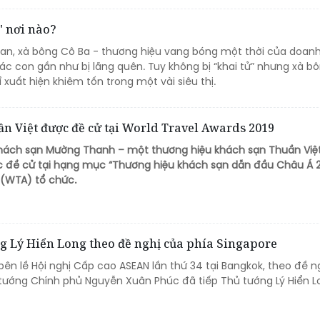
" nơi nào?
gian, xà bông Cô Ba - thương hiệu vang bóng một thời của doan
ác con gần như bị lãng quên. Tuy không bị “khai tử” nhưng xà b
ỉ xuất hiện khiêm tốn trong một vài siêu thị.
 Việt được đề cử tại World Travel Awards 2019
hách sạn Mường Thanh – một thương hiệu khách sạn Thuần Việt
ược đề cử tại hạng mục “Thương hiệu khách sạn dẫn đầu Châu Á 
 (WTA) tổ chức.
g Lý Hiển Long theo đề nghị của phía Singapore
bên lề Hội nghị Cấp cao ASEAN lần thứ 34 tại Bangkok, theo đề n
 tướng Chính phủ Nguyễn Xuân Phúc đã tiếp Thủ tướng Lý Hiển L