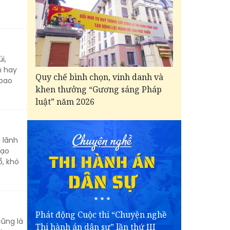
i,
m hay
Quy chế bình chọn, vinh danh và
 bao
khen thưởng “Gương sáng Pháp
luật” năm 2026
 lãnh
đạo
, khó
Phát động Cuộc thi “Chuyện nghề
cũng là
Thi hành án dân sự” lần thứ III