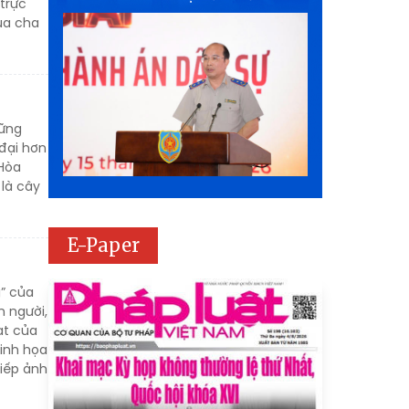
 trực
ủa cha
sững
 đại hơn
 Hòa
 là cây
E-Paper
g” của
n người,
ạt của
minh họa
iếp ảnh