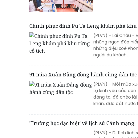
Chinh phục đỉnh Pu Ta Leng khám phá khu 
(PLVN) - Lai Châu -
những ngọn đèo hiể
những điệu xoè Phon
người du khách.
91 mùa Xuân Đảng đồng hành cùng dân tộc
(PLVN) - Mỗi mùa xuâ
tụ kính yêu của dân 
đảng ta, đã chèo lá
khăn, đưa đất nước b
'Trường học đặc biệt' về lịch sử Cánh mạng
(PLVN) - Di tích lịc