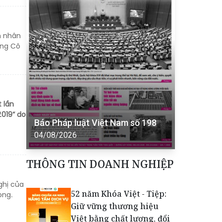
h nhân
ông Cô
 lần
2019” do
Báo Pháp luật Việt Nam số 198
04/08/2026
THÔNG TIN DOANH NGHIỆP
ghị của
52 năm Khóa Việt - Tiệp:
ong.
Giữ vững thương hiệu
Việt bằng chất lượng, đổi