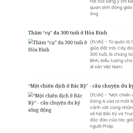
nơi tỏa sáng ý chí k
quan sinh động giáo
ông.
Thăm “cụ” đa 300 tuổi ở Hòa Bình
(PLVN) - Từ quốc lộ
giữa đất trời. Cây đa
300 tuổi, là chứng 
Bình, biểu tượng cho
di sản Việt Nam.
“Một chiến dịch ở Bắc Kỳ” - câu chuyện du k
(PLVN) - “Một chiến 
Đông A vừa ra mắt bạ
cảnh vật cùng những
xã hội Bắc Kỳ và Tru
độc đáo của tác giả
người Pháp.