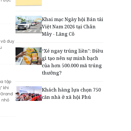
Động lực cho doanh
nghiệp nhà nước: Giải bài
toán thưởng vượt kế
Khai mạc Ngày hội Bán tải
hoạch
Việt Nam 2026 tại Chân
Mây - Lăng Cô
 và duy
Phú Quốc - Thiên đường
u
lập nghiệp của người trẻ
“Xé ngay trúng liền”: Điều
toàn cầu
gì tạo nên sự minh bạch
của hơn 500.000 mã trúng
thưởng?
ủa tập
” khi
Khách hàng lựa chọn 750
 Grand
căn nhà ở xã hội Phú
g nhỏ
Cường Home – Phú Quý
trong hơn 3 giờ
Thông báo tìm người