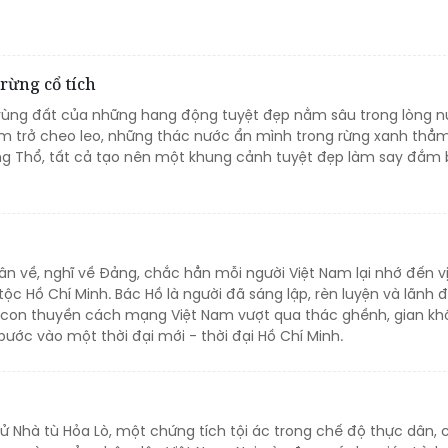
rừng cổ tích
 vùng đất của những hang động tuyệt đẹp nằm sâu trong lòng nú
m trở cheo leo, những thác nước ẩn mình trong rừng xanh thẳ
g Thổ, tất cả tạo nên một khung cảnh tuyệt đẹp làm say đắm
n về, nghĩ về Đảng, chắc hẳn mỗi người Việt Nam lại nhớ đến vị
tộc Hồ Chí Minh. Bác Hồ là người đã sáng lập, rèn luyện và lãnh 
i con thuyền cách mạng Việt Nam vượt qua thác ghềnh, gian khổ
ước vào một thời đại mới - thời đại Hồ Chí Minh.
h sử Nhà tù Hỏa Lò, một chứng tích tội ác trong chế độ thực dân, 