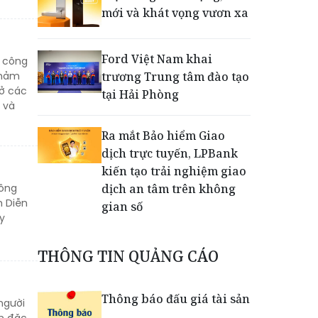
mới và khát vọng vươn xa
Ford Việt Nam khai
c công
thảm
trương Trung tâm đào tạo
ở các
tại Hải Phòng
 và
Ra mắt Bảo hiểm Giao
dịch trực tuyến, LPBank
kiến tạo trải nghiệm giao
Đông
dịch an tâm trên không
h Diễn
gian số
y
Dấu mốc khẳng định năng
THÔNG TIN QUẢNG CÁO
lực vận hành và thích ứng
của TCIT
Thông báo đấu giá tài sản
người
ệm đặc