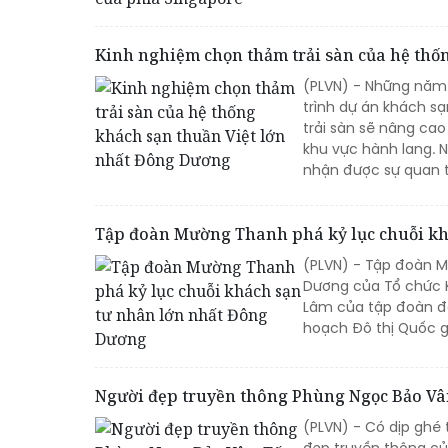
Kinh nghiệm chọn thảm trải sàn của hệ thố
(PLVN) - Những năm 
trình dự án khách sạ
trải sàn sẽ nâng ca
khu vực hành lang. 
nhận được sự quan 
Tập đoàn Mường Thanh phá kỷ lục chuỗi kh
(PLVN) - Tập đoàn M
Dương của Tổ chức K
Lâm của tập đoàn đã 
hoạch Đô thị Quốc gi
Người đẹp truyền thông Phùng Ngọc Bảo Vân
(PLVN) - Có dịp gh
đẹp truyền thông củ