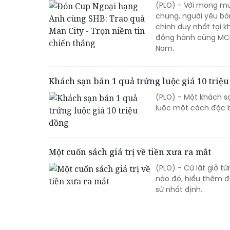
(PLO) - Với mong mu
chung, người yêu bón
chính duy nhất tại 
đồng hành cùng MCF
Nam.
Khách sạn bán 1 quả trứng luộc giá 10 triệ
(PLO) - Một khách 
luộc một cách đặc bi
Một cuốn sách giá trị về tiền xưa ra mắt
(PLO) - Cứ lật giở t
nào đó, hiểu thêm đượ
sử nhất định.