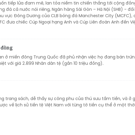
ốn tiếp lửa đam mê, lan tỏa niềm tin chiến thắng tới cộng đồn
g đá cả nước nói riêng, Ngân hàng Sài Gòn – Hà Nội (SHB) - đối 
khu vực Đông Dương của CLB bóng đá Manchester City (MCFC), 
C đưa chiếc Cúp Ngoại hạng Anh và Cúp Liên đoàn Anh đến Vi
u đồng
sạn ở miền đông Trung Quốc đã phủ nhận việc họ đang bán trứ
ệt với giá 2.899 Nhân dân tệ (gần 10 triệu đồng).
ừng trang sách, dễ thấy sự công phu của thú sưu tầm tiền, và ở 
c về lịch sử tiền tệ Việt Nam với từng tờ tiền cụ thể ở một thời