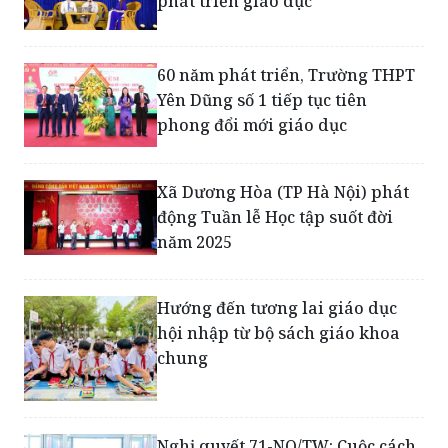
60 năm phát triển, Trường THPT
Yên Dũng số 1 tiếp tục tiên
phong đổi mới giáo dục
Xã Dương Hòa (TP Hà Nội) phát
động Tuần lễ Học tập suốt đời
năm 2025
Hướng đến tương lai giáo dục
hội nhập từ bộ sách giáo khoa
chung
Nghị quyết 71-NQ/TW: Cuộc cách
mạng mới cho nền giáo dục Việt
Nam