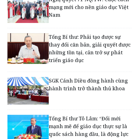
Tổng Bí thư: Phải tạo được sự
thay đổi căn bản, giải quyết được
những tồn tại, cản trở sự phát
triển giáo dục
SGK Cánh Diều đồng hành cùng
hành trình trở thành thủ khoa
Tổng Bí thư Tô Lâm: “Đổi mới
mạnh mẽ để giáo dục thực sự là
quốc sách hàng đầu, là động lực
then chốt của phát triển đất
nước, của tương lai dân tộc”