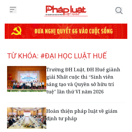
Trang chủ Tag
TỪ KHÓA: #ĐẠI HỌC LUẬT HUẾ
Trường ĐH Luật, ĐH Huế giành
giải Nhất cuộc thi “Sinh viên
sáng tạo và Quyền sở hữu trí
tuệ” lần thứ VI năm 2026
Hoàn thiện pháp luật về giám
định tư pháp