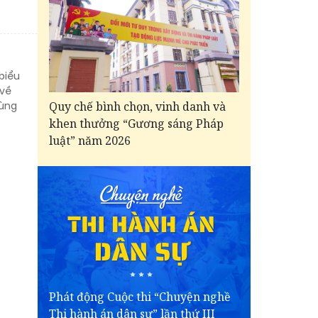
 biểu
 về
vùng
Quy chế bình chọn, vinh danh và
khen thưởng “Gương sáng Pháp
luật” năm 2026
Phát động Cuộc thi “Chuyện nghề
Thi hành án dân sự” lần thứ III