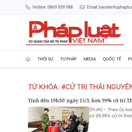
Hotline: 0869 359 588
Email: baodientuphapl
Trang chủ Tag
THỜI SỰ
TƯ PHÁP
MEDIA
QUỐC TẾ
P
TỪ KHÓA: #CỬ TRI THÁI NGUYÊ
Tính đến 19h30’ ngày 15/3, hơn 99% cử tri T
(PLVN) - Theo Ủy ban
có 99,96% cử tri tha