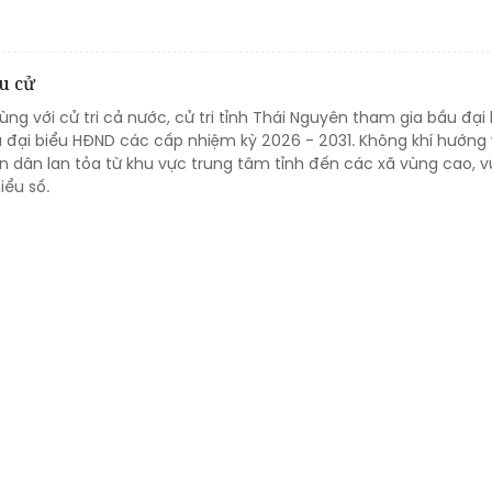
u cử
ùng với cử tri cả nước, cử tri tỉnh Thái Nguyên tham gia bầu đại
à đại biểu HĐND các cấp nhiệm kỳ 2026 - 2031. Không khí hướng
àn dân lan tỏa từ khu vực trung tâm tỉnh đến các xã vùng cao, 
iểu số.