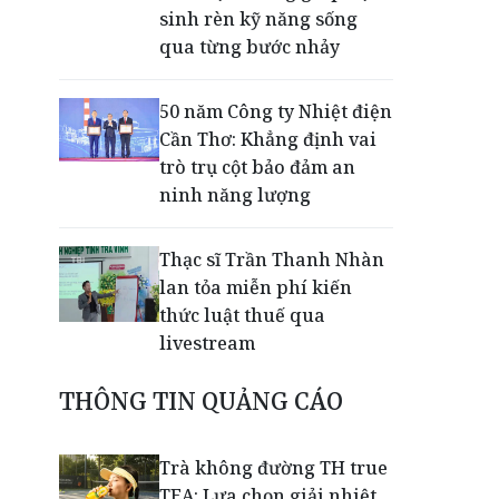
sinh rèn kỹ năng sống
qua từng bước nhảy
50 năm Công ty Nhiệt điện
Cần Thơ: Khẳng định vai
trò trụ cột bảo đảm an
ninh năng lượng
Thạc sĩ Trần Thanh Nhàn
lan tỏa miễn phí kiến
thức luật thuế qua
livestream
THÔNG TIN QUẢNG CÁO
Giải mã bộ 3 trụ cột giúp
TPBank liên tục trụ vững
Top 10 Ngân hàng tư
Trà không đường TH true
nhân uy tín
TEA: Lựa chọn giải nhiệt