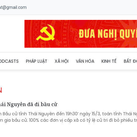
uat@gmail.com
ODCASTS
PHÁP LUẬT
XÃ HỘI
VĂN HÓA
KINH TẾ
BẤT Đ
N
hái Nguyên đã đi bầu cử
 Bầu cử tỉnh Thái Nguyên đến 19h30’ ngày 15/3, toàn tỉnh Thái 
m gia bầu cử. 100% các đơn vị cấp xã có tỷ lệ cử tri đi bỏ phiếu 