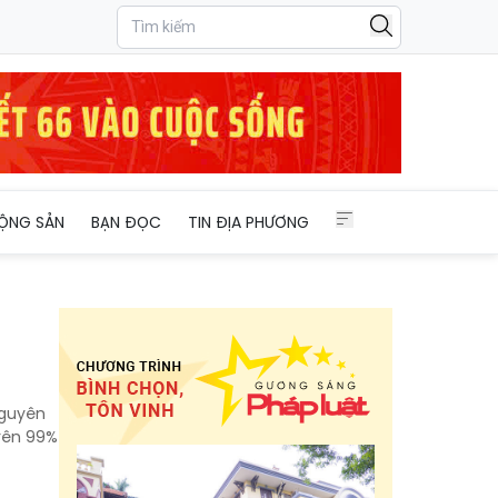
ỘNG SẢN
BẠN ĐỌC
TIN ĐỊA PHƯƠNG
Nguyên
trên 99%