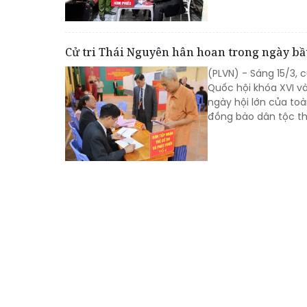
Cử tri Thái Nguyên hân hoan trong ngày bầ
(PLVN) - Sáng 15/3, c
Quốc hội khóa XVI v
ngày hội lớn của to
đồng bào dân tộc th