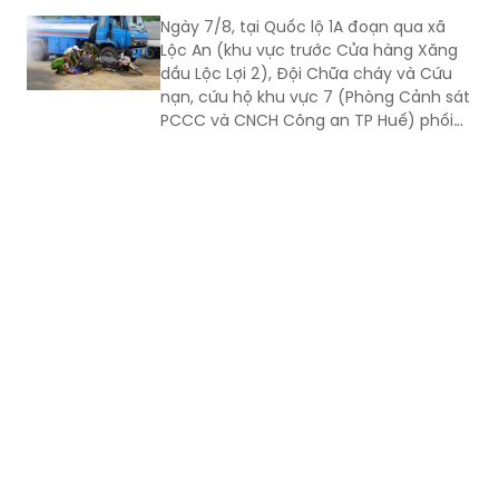
Ngày 7/8, tại Quốc lộ 1A đoạn qua xã
Lộc An (khu vực trước Cửa hàng Xăng
dầu Lộc Lợi 2), Đội Chữa cháy và Cứu
nạn, cứu hộ khu vực 7 (Phòng Cảnh sát
PCCC và CNCH Công an TP Huế) phối
hợp UBND xã Lộc An tổ chức thực tập
phương án cứu nạn, cứu hộ đối với tình
huống tai nạn giao thông đường bộ có
huy động nhiều lực lượng, phương tiện
tham gia.