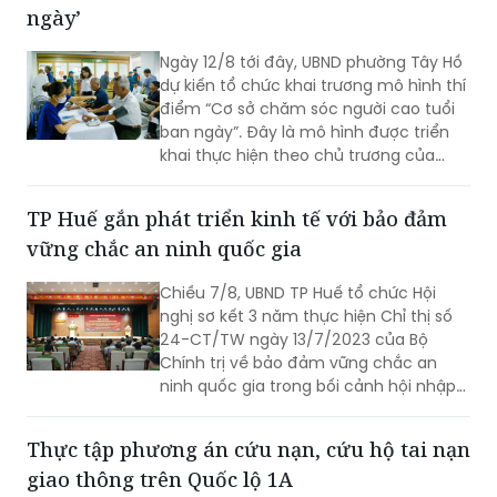
cả đều thể hiện sự vào cuộc của cả hệ
ngày’
thống chính trị cùng sự đồng thuận
của Nhân dân với mục tiêu lấy người
Ngày 12/8 tới đây, UBND phường Tây Hồ
dân làm trung tâm, lấy chất lượng
dự kiến tổ chức khai trương mô hình thí
cuộc sống làm thước đo cho sự phát
điểm “Cơ sở chăm sóc người cao tuổi
triển.
ban ngày”. Đây là mô hình được triển
khai thực hiện theo chủ trương của
Thành phố Hà Nội về thí điểm mô hình
chăm sóc người cao tuổi ban ngày tại
TP Huế gắn phát triển kinh tế với bảo đảm
xã, phường.
vững chắc an ninh quốc gia
Chiều 7/8, UBND TP Huế tổ chức Hội
nghị sơ kết 3 năm thực hiện Chỉ thị số
24-CT/TW ngày 13/7/2023 của Bộ
Chính trị về bảo đảm vững chắc an
ninh quốc gia trong bối cảnh hội nhập
quốc tế toàn diện, sâu rộng.
Thực tập phương án cứu nạn, cứu hộ tai nạn
giao thông trên Quốc lộ 1A