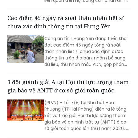
liên quan đến nội dung cần phản ánh...
Cao điểm 45 ngày rà soát thân nhân liệt sĩ
chưa xác định thông tin tại Hưng Yên
Công an tỉnh Hưng Yên đang triển khai
đợt cao điểm 45 ngày tổng rà soát
thân nhân liệt sĩ chưa xác định được
thông tin trên địa bàn, nhằm bổ sung
dữ liệu, thu nhận mẫu ADN, góp phần
xác định danh tính hài cốt liệt sĩ còn
thiếu thông tin.
3 đội giành giải A tại Hội thi lực lượng tham
gia bảo vệ ANTT ở cơ sở giỏi toàn quốc
(PLVN) - Tối 7/8, tại Nhà hát Hoa
Phượng (TP Hải Phòng) diễn ra lễ tổng
kết và trao giải Hội thi lực lượng tham
gia bảo vệ an ninh trật tự (ANTT) ở cơ
sở giỏi toàn quốc lần thứ I năm 2026. 3
đội đến từ Hà Nội, TP Hồ Chí Minh và Hải