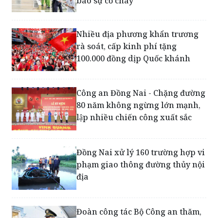
Nhiều địa phương khẩn trương
rà soát, cấp kinh phí tặng
100.000 đồng dịp Quốc khánh
Công an Đồng Nai - Chặng đường
80 năm không ngừng lớn mạnh,
lập nhiều chiến công xuất sắc
Đồng Nai xử lý 160 trường hợp vi
phạm giao thông đường thủy nội
địa
Đoàn công tác Bộ Công an thăm,
động viên gia đình chiến sĩ hy
sinh khi truy bắt tội phạm