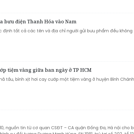
 qua bưu điện Thanh Hóa vào Nam
c định tất cả các tên và địa chỉ người gửi bưu phẩm đều không
ướp tiệm vàng giữa ban ngày ở TP HCM
mã tấu, bình xịt hơi cay cướp một tiệm vàng ở huyện Bình Chánh
10, nguồn tin từ cơ quan CSĐT – CA quận Đống Đa, Hà nội cho b