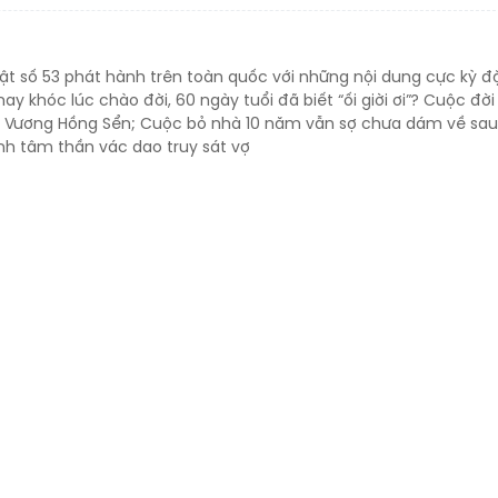
uật số 53 phát hành trên toàn quốc với những nội dung cực kỳ đ
hay khóc lúc chào đời, 60 ngày tuổi đã biết “ối giời ơi”? Cuộc đời
 Vương Hồng Sển; Cuộc bỏ nhà 10 năm vẫn sợ chưa dám về sau
h tâm thần vác dao truy sát vợ