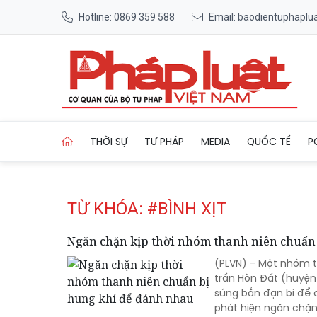
Hotline: 0869 359 588
Email: baodientuphapl
Trang chủ Tag
THỜI SỰ
TƯ PHÁP
MEDIA
QUỐC TẾ
P
TỪ KHÓA: #BÌNH XỊT
Ngăn chặn kịp thời nhóm thanh niên chuẩn
(PLVN) - Một nhóm t
trấn Hòn Đất (huyện 
súng bắn đạn bi để 
phát hiện ngăn chặn 