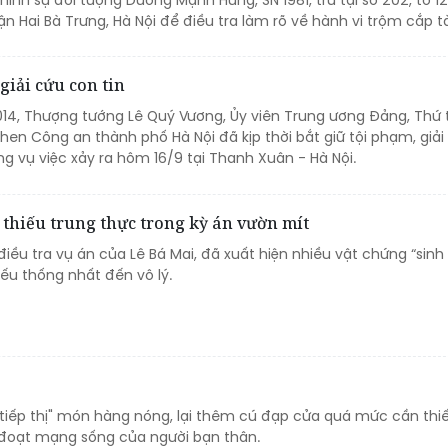
hình sự đối tượng Dương Mạnh Hùng, SN 1981, trú tại số 202, tổ 12
n Hai Bà Trưng, Hà Nội để điều tra làm rõ về hành vi trộm cắp tà
iải cứu con tin
014, Thượng tướng Lê Quý Vương, Ủy viên Trung ương Đảng, Thứ 
en Công an thành phố Hà Nội đã kịp thời bắt giữ tội phạm, giải
ng vụ việc xảy ra hôm 16/9 tại Thanh Xuân - Hà Nội.
 thiếu trung thực trong kỳ án vườn mít
điều tra vụ án của Lê Bá Mai, đã xuất hiện nhiều vật chứng “sinh 
hiếu thống nhất đến vô lý.
 "tiếp thị" món hàng nóng, lại thêm cú đạp cửa quá mức cần thiế
 đoạt mạng sống của người bạn thân.