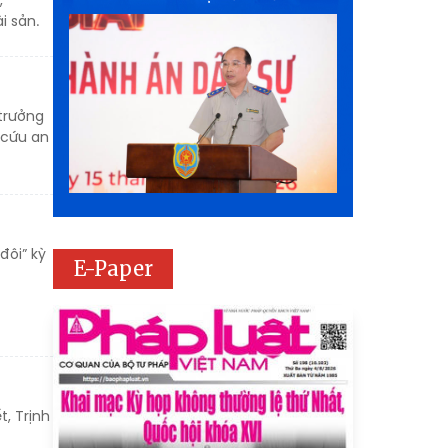
,
i sản.
trưởng
 cứu an
đôi” kỳ
E-Paper
t, Trịnh