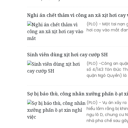
Nghi án chết thảm vì công an xã xịt hơi cay
(PLO) - Một tai nạn
hơi cay vào mắt đan
Sinh viên dùng xịt hơi cay cướp SH
(PLO) -Công an quận
số 4/143 Tôn Đức Thắ
quận Ngô Quyền) là 
Sợ bị báo thù, công nhân xưởng phấn ồ ạt xi
(PLO) - Vụ án xảy r
hiểu lầm rằng bị khin
ngụ lô D, chung cư N
nhà pha chế sau gây