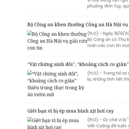
vị này đang tạm giữ 
phường Vĩnh Tuy, quậ
Bộ Công an khen thưởng Công an Hà Nội vụ g
(PLO) - Ngày 18/9/2
Bộ Công an có Thư kh
toàn các con tin tro
“Vật chứng sinh đôi”, “khoảng cách co giãn”
(PLO) - Trong hồ sơ 
lạ, những tình tiết t
Giết bạn vì bị ép mua bình xịt hơi cay
(PLO) - Ức chế vì bị
Viết Cường đã tước