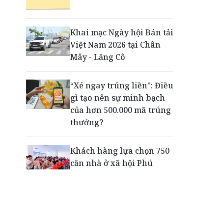
Động lực cho doanh
nghiệp nhà nước: Giải bài
toán thưởng vượt kế
Khai mạc Ngày hội Bán tải
hoạch
Việt Nam 2026 tại Chân
Mây - Lăng Cô
Phú Quốc - Thiên đường
lập nghiệp của người trẻ
“Xé ngay trúng liền”: Điều
toàn cầu
gì tạo nên sự minh bạch
của hơn 500.000 mã trúng
thưởng?
Khách hàng lựa chọn 750
căn nhà ở xã hội Phú
Cường Home – Phú Quý
trong hơn 3 giờ
Thông báo tìm người