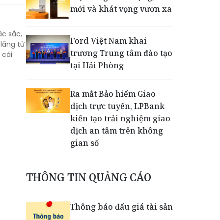
mới và khát vọng vươn xa
ặc sắc,
Ford Việt Nam khai
 lãng tử
trương Trung tâm đào tạo
 cái
tại Hải Phòng
Ra mắt Bảo hiểm Giao
dịch trực tuyến, LPBank
kiến tạo trải nghiệm giao
dịch an tâm trên không
gian số
Dấu mốc khẳng định năng
THÔNG TIN QUẢNG CÁO
lực vận hành và thích ứng
của TCIT
Thông báo đấu giá tài sản