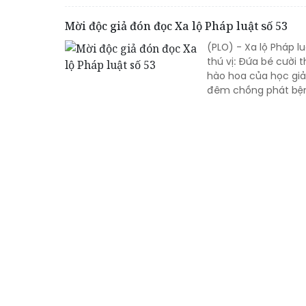
Mời độc giả đón đọc Xa lộ Pháp luật số 53
(PLO) - Xa lộ Pháp l
thú vị: Đứa bé cười t
hào hoa của học giả
đêm chồng phát bện