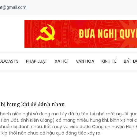
uat@gmail.com
ODCASTS
PHÁP LUẬT
XÃ HỘI
VĂN HÓA
KINH TẾ
BẤT Đ
 bị hung khí để đánh nhau
hanh niên nghi sử dụng ma túy đã tụ tập tại nhà một người que
Hòn Đất, tỉnh Kiên Giang) có mang nhiều hung khí, bình xịt hơi 
chuẩn bị đánh nhau. Rất may vụ việc được Công an huyện Hòn 
kịp thời nên chưa có hậu quả đáng tiếc xảy ra.