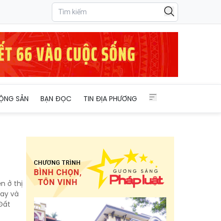
ỘNG SẢN
BẠN ĐỌC
TIN ĐỊA PHƯƠNG
n ở thị
cay và
Đất