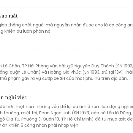
 vào mắt
 giao thông chết người mà nguyên nhân được cho là do công an 
g khiến dư luận phẫn nộ.
 Lê Chân, TP Hải Phòng vừa bắt giữ Nguyễn Duy Thành (SN 1993, 
ng, quận Lê Chân) và Hoàng Gia Phúc (SN 1993, trú tại 13A1 Thái
thủ phạm gây ra vụ cướp xe SH của một phụ nữ trên địa bàn.
n nghỉ việc
a đã hơn một năm nhưng vẫn để lại dư âm ở xóm lao động nghèo.
h thường, miệt thị, Phan Ngọc Linh (SN 1973, còn có tên là Dũng, 
gô Gia Tự, Phường 3, Quận 10, TP Hồ Chí Minh) đã tự mua axit đ
 án khiến 5 công nhân phải nhập viện