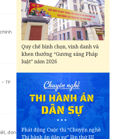
 chính
Quy chế bình chọn, vinh danh và
khen thưởng “Gương sáng Pháp
luật” năm 2026
 - TP
Phát động Cuộc thi “Chuyện nghề
iết, đơn
Thi hành án dân sự” lần thứ III