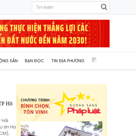
ỘNG SẢN
BẠN ĐỌC
TIN ĐỊA PHƯƠNG
TP Hồ
 Hải
dự án Hạ
HCM),