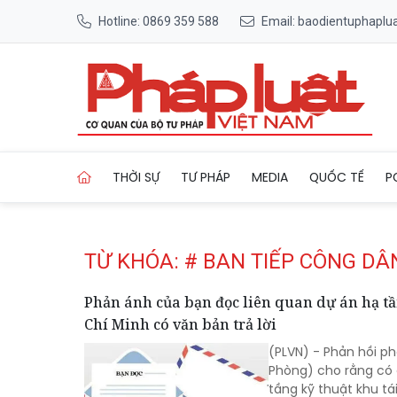
Hotline: 0869 359 588
Email: baodientuphapl
Trang chủ Tag
THỜI SỰ
TƯ PHÁP
MEDIA
QUỐC TẾ
P
TỪ KHÓA: # BAN TIẾP CÔNG DÂ
Phản ánh của bạn đọc liên quan dự án hạ tầ
Chí Minh có văn bản trả lời
(PLVN) - Phản hồi p
Phòng) cho rằng có d
tầng kỹ thuật khu tá