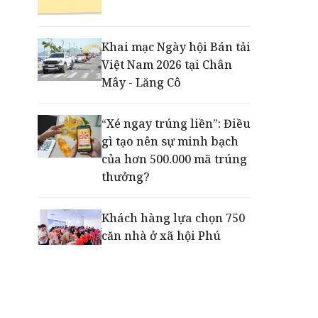
Tiếp sức thế hệ trẻ phát
triển toàn diện ngay từ
những sân chơi học
Khai mạc Ngày hội Bán tải
đường
Việt Nam 2026 tại Chân
Mây - Lăng Cô
'100 ngày chuyển đổi số'
tại Thủ đô: BIDV và những
“Xé ngay trúng liền”: Điều
giải pháp trợ lực công
gì tạo nên sự minh bạch
nghệ, tài chính
của hơn 500.000 mã trúng
thưởng?
Khách hàng lựa chọn 750
căn nhà ở xã hội Phú
Cường Home – Phú Quý
trong hơn 3 giờ
Thông báo tìm người