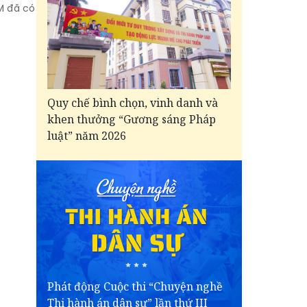
M đã có
Quy chế bình chọn, vinh danh và
khen thưởng “Gương sáng Pháp
luật” năm 2026
Phát động Cuộc thi “Chuyện nghề
Thi hành án dân sự” lần thứ III