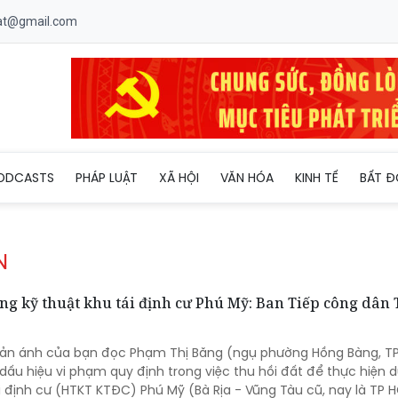
uat@gmail.com
ODCASTS
PHÁP LUẬT
XÃ HỘI
VĂN HÓA
KINH TẾ
BẤT Đ
N
ng kỹ thuật khu tái định cư Phú Mỹ: Ban Tiếp công dân 
hản ánh của bạn đọc Phạm Thị Băng (ngụ phường Hồng Bàng, TP
ấu hiệu vi phạm quy định trong việc thu hồi đất để thực hiện 
i định cư (HTKT KTĐC) Phú Mỹ (Bà Rịa - Vũng Tàu cũ, nay là TP 